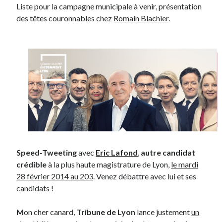
Liste pour la campagne municipale à venir, présentation
des têtes couronnables chez
Romain Blachier
.
On parle de quoi ?
A Lyon
Bon plan du dimanche
Coup de coeur
Daddy
Engagé
Geek
Green
Humeur
Lectures
Lyon
Speed-Tweeting
avec
Eric Lafond
,
autre candidat
Lyon à Livre Ouvert
crédible
à la plus haute magistrature de Lyon,
le mardi
Mini-monsieur
28 février 2014 au 203
. Venez débattre avec lui et ses
Non classé
candidats !
Parole de Follower
Patchwork
M
on cher canard,
Tribune de Lyon
lance justement
un
Photos