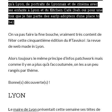
qu’à Lyon
,
de portraits de Lyonnais
et de
cinéma avec
les enfants à Lyon
et du
Kitchen Café
(bah oui pour une
Derniers Commentaires
fois que je fais partie des early-adopters d’une place to
Entretien ménager
dans
T’as vu quoi ? #52
be).
JF
dans
C’était pas mieux avant… à Lyon
On va pas faire la fine bouche, vraiment très content de
littlecelt
dans
Comment j’ai opéré ma vélorution toute personnelle
fêter cette cinquantième édition du #Tavukoi : la revue
Anthony
dans
Comment j’ai opéré ma vélorution toute personnelle
de web made in Lyon.
Renaud Ducher
dans
Comment j’ai opéré ma vélorution toute
personnelle
Alors toujours le même principe d’infos patchwork mais
comme il y en a plus qu’à l’accoutumée, on les a un peu
Commentaires récents
rangés par thème.
Entretien ménager
dans
T’as vu quoi ? #52
Bonne(s) découverte(s) !
JF
dans
C’était pas mieux avant… à Lyon
littlecelt
dans
Comment j’ai opéré ma vélorution toute personnelle
LYON
Anthony
dans
Comment j’ai opéré ma vélorution toute personnelle
Renaud Ducher
dans
Comment j’ai opéré ma vélorution toute
personnelle
L
e
maire de Lyon
présentait cette semaine ses têtes de