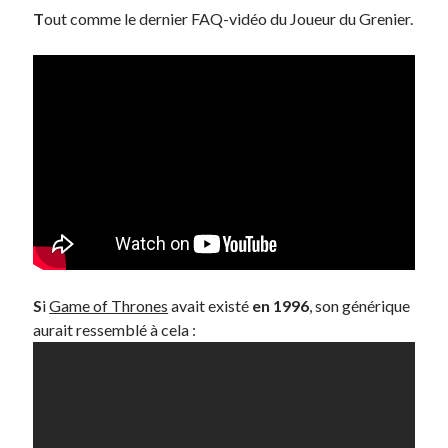
T
out comme le dernier FAQ-vidéo du Joueur du Grenier.
S
i
Game of Thrones
avait existé
en 1996
, son générique
aurait ressemblé à cela :