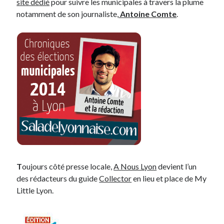
site dédié
pour suivre les municipales à travers la plume
Post inutile
notamment de son journaliste,
Antoine Comte
.
Proust
Sons
Sorties cuculturelles
Tavukoi
Vidéos
T
oujours côté presse locale,
A Nous Lyon
devient l’un
des rédacteurs du guide
Collector
en lieu et place de My
Little Lyon.