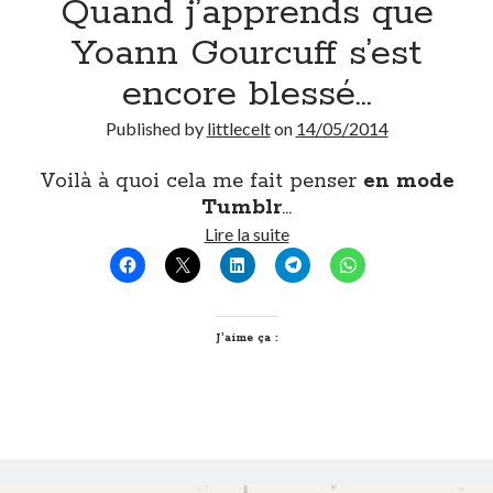
Quand j’apprends que
Yoann Gourcuff s’est
encore blessé…
Published by
littlecelt
on
14/05/2014
Voilà à quoi cela me fait penser
en mode
Tumblr
…
Quand
Lire la suite
j’apprends
que
Yoann
Gourcuff
J’aime ça :
s’est
encore
blessé…