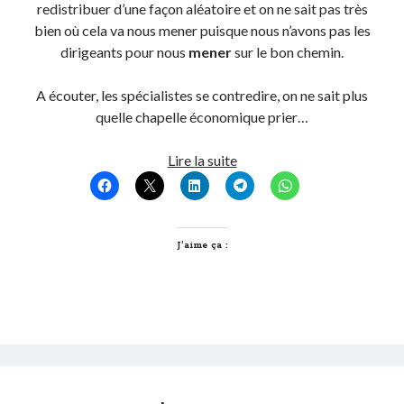
redistribuer d’une façon aléatoire et on ne sait pas très
bien où cela va nous mener puisque nous n’avons pas les
dirigeants pour nous
mener
sur le bon chemin.
A écouter, les spécialistes se contredire, on ne sait plus
quelle chapelle économique prier…
Le
Lire la suite
salarié,
cette
espèce
en
J’aime ça :
voie
de
disparition…