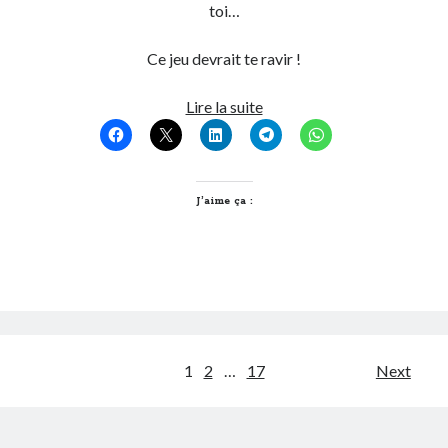
toi…
Ce jeu devrait te ravir !
Le
Lire la suite
jeu
du
jour
:
J’aime ça :
Spartan
VS
Hipsters
Pagination
1
2
…
17
Next
des
publications