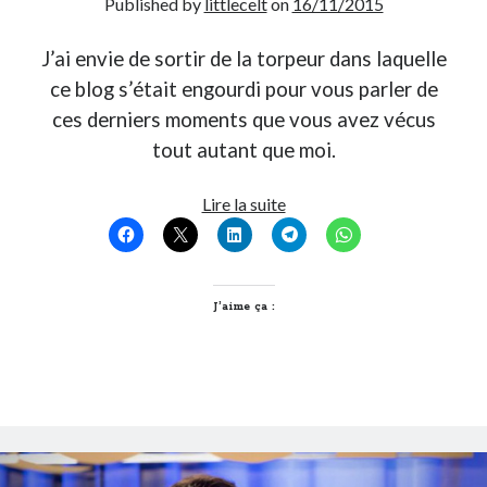
Published by
littlecelt
on
16/11/2015
Post inutile
Proust
J’ai envie de sortir de la torpeur dans laquelle
Sons
ce blog s’était engourdi pour vous parler de
Sorties cuculturelles
ces derniers moments que vous avez vécus
Tavukoi
tout autant que moi.
Vidéos
Vivre
Lire la suite
les
volets
fermés
?
J’aime ça :