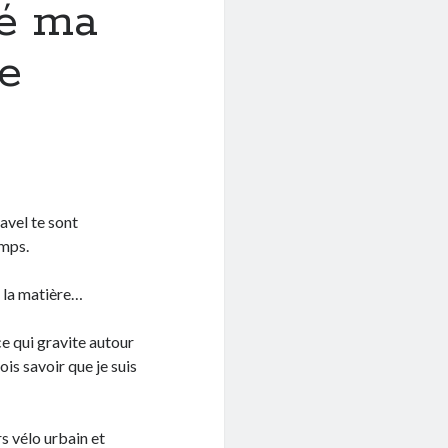
ré ma
te
vel te sont
emps.
 la matière…
ce qui gravite autour
ois savoir que je suis
s vélo urbain et