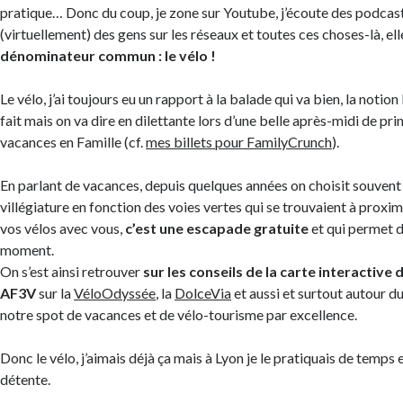
pratique… Donc du coup, je zone sur Youtube, j’écoute des podcasts
(virtuellement) des gens sur les réseaux et toutes ces choses-là, el
dénominateur commun : le vélo !
Le vélo, j’ai toujours eu un rapport à la balade qui va bien, la notion l
fait mais on va dire en dilettante lors d’une belle après-midi de p
vacances en Famille (cf.
mes billets pour FamilyCrunch
).
En parlant de vacances, depuis quelques années on choisit souvent 
villégiature en fonction des voies vertes qui se trouvaient à proxi
vos vélos avec vous,
c’est une escapade gratuite
et qui permet 
moment.
On s’est ainsi retrouver
sur les conseils de la carte interactive 
AF3V
sur la
VéloOdyssée
, la
DolceVia
et aussi et surtout autour d
notre spot de vacances et de vélo-tourisme par excellence.
Donc le vélo, j’aimais déjà ça mais à Lyon je le pratiquais de temps
détente.