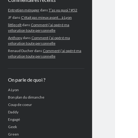
Entretien ménager
dans
T’as vu quoi ? #52
JF
dans
C’était pas mieux avant… à Lyon
littlecelt
dans
Comment j’ai opéré ma
vélorution toute personnelle
Anthony
dans
Comment j’ai opéré ma
vélorution toute personnelle
Renaud Ducher
dans
Comment j’ai opéré ma
vélorution toute personnelle
On parle de quoi ?
A Lyon
Bon plan du dimanche
Coup de coeur
Daddy
Engagé
Geek
Green