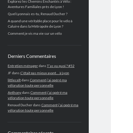
Explorez les Chemins Enchantés à Vélo :
Aventures Familiales près de Lyon !
Quel Lyonnais es-tu, Renaud Ducher ?
A quand une véritable place pour le vélo à
Caluire dans la Métropole de Lyon ?
Comment je vis ma vie sur un vélo
Derniers Commentaires
Entretien ménager
dans
T’as vu quoi ? #52
JF
dans
C’était pas mieux avant… à Lyon
littlecelt
dans
Comment j’ai opéré ma
vélorution toute personnelle
Anthony
dans
Comment j’ai opéré ma
vélorution toute personnelle
Renaud Ducher
dans
Comment j’ai opéré ma
vélorution toute personnelle
Commentaires récents