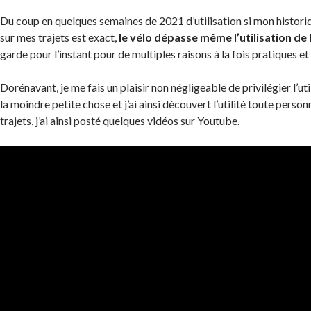
Du coup en quelques semaines de 2021 d’utilisation si mon histo
sur mes trajets est exact,
le vélo dépasse même l’utilisation de 
garde pour l’instant pour de multiples raisons à la fois pratiques et
Dorénavant, je me fais un plaisir non négligeable de privilégier l’ut
la moindre petite chose et j’ai ainsi découvert l’utilité toute perso
trajets, j’ai ainsi posté quelques vidéos
sur Youtube.