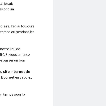
, je suis
les ont
un
oisirs. J’en ai toujours
rintemps ou pendant les
notre lieu de
mité. Si vous amenez
de passer un bon
du site internet de
u Bourget en Savoie.,
 en temps pour la