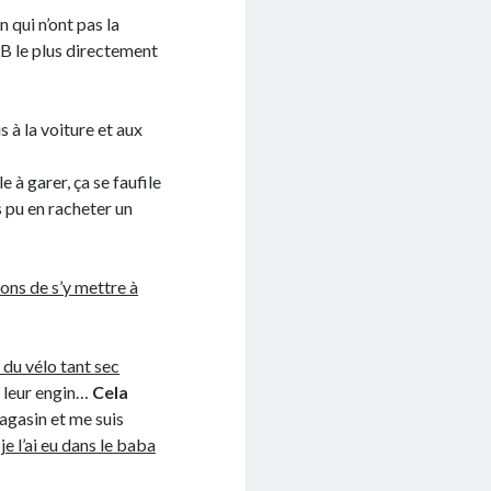
 qui n’ont pas la
 B le plus directement
s à la voiture et aux
e à garer, ça se faufile
is pu en racheter un
ons de s’y mettre à
 du vélo tant sec
c leur engin…
Cela
agasin et me suis
,
je l’ai eu dans le baba