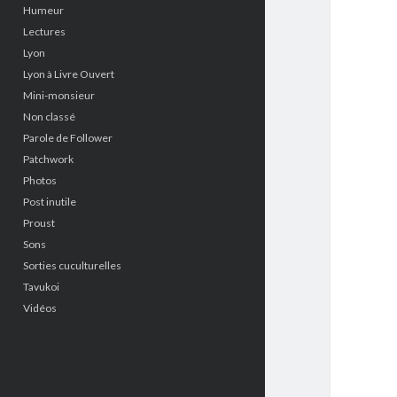
Humeur
Lectures
Lyon
Lyon à Livre Ouvert
Mini-monsieur
Non classé
Parole de Follower
Patchwork
Photos
Post inutile
Proust
Sons
Sorties cuculturelles
Tavukoi
Vidéos