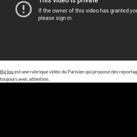
Biclou
est une rubrique vidéo du Parisien qui propose des reportag
toujours avec attention.