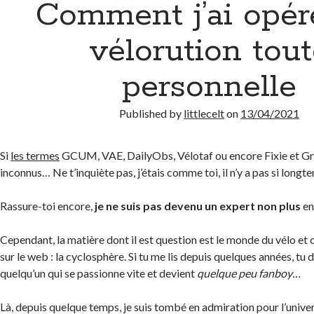
Comment j’ai opé
vélorution tou
personnelle
Published by
littlecelt
on
13/04/2021
Si
les termes
GCUM, VAE, DailyObs, Vélotaf ou encore Fixie et Gra
inconnus… Ne t’inquiète pas, j’étais comme toi, il n’y a pas si longt
Rassure-toi encore,
je ne suis pas devenu un expert non plus
en
Cependant, la matière dont il est question est le monde du vélo et 
sur le web : la cyclosphère. Si tu me lis depuis quelques années, tu d
quelqu’un qui se passionne vite et devient
quelque peu fanboy…
Là, depuis quelque temps, je suis tombé en admiration pour l’univer