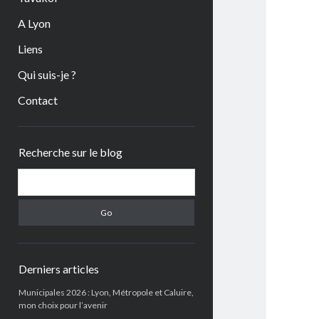
A Lyon
Liens
Qui suis-je ?
Contact
Sidebar
Recherche sur le blog
Search
Derniers articles
Municipales 2026 : Lyon, Métropole et Caluire,
mon choix pour l’avenir