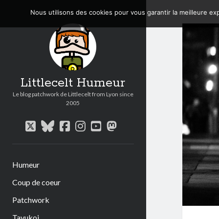
Nous utilisons des cookies pour vous garantir la meilleure exp
Littlecelt Humeur
Le blog patchwork de Littlecelt from Lyon since
2005
twitter
bluesky
facebook
instagram
youtube
mastodon
Humeur
Coup de coeur
Patchwork
Tavukoi