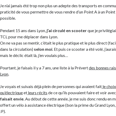
Je n’ai jamais été trop non plus un adepte des transports en commun
praticité de vous permettre de vous rendre d’un Point A à un Point
possible.
Pendant 15 ans dans Lyon,
j’ai circulé en scooter
que je privilégiai
TCL pour me déplacer dans Lyon.
On ne va pas se mentir, c’était le plus pratique et le plus direct (facil
dans la circulation)
selon moi
. Et puis ce scooter a été volé, j’aura
mais le déclic était là, j’en voulais plus…
Pourtant, je faisais il y a 7 ans, une liste à la Prévert
des bonnes rais
Lyon
.
Je voyais et suivais déjà plein de personnes qui avaient fait
le choix
qu’électrique
et
leurs récits
de ce qu’ils pouvaient faire et voir ave
faisait envie
. Au début de cette année, je me suis donc rendu en m
offert un vélo à assistance électrique (bon la prime du Grand Lyon
:P).