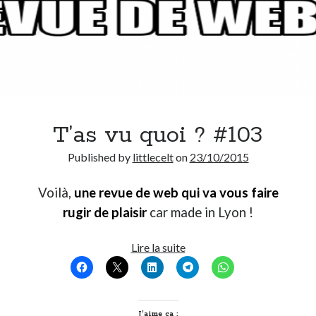
T’as vu quoi ? #103
Published by
littlecelt
on
23/10/2015
Voilà,
une revue de web qui va vous faire
rugir de plaisir
car made in Lyon !
T’as
Lire la suite
vu
quoi
?
#103
J’aime ça :