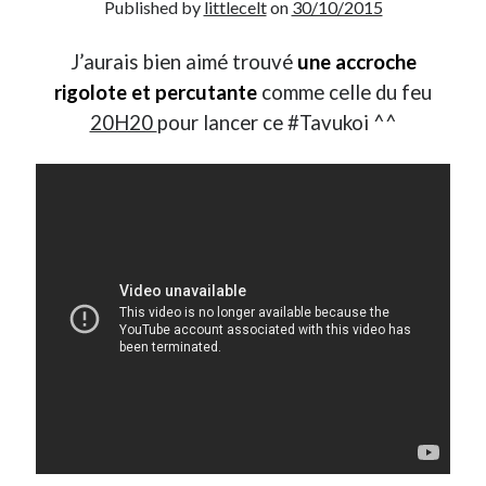
Published by
littlecelt
on
30/10/2015
Post inutile
Proust
J’aurais bien aimé trouvé
une accroche
Sons
rigolote et percutante
comme celle du feu
Sorties cuculturelles
20H20
pour lancer ce #Tavukoi ^^
Tavukoi
Vidéos