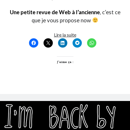
Une petite revue de Web à l’ancienne
, c’est ce
que je vous propose now
T’as
Lire la suite
vu
quoi
?
#102
J’aime ça :