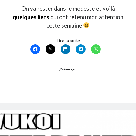
On va rester dans le modeste et voilà
quelques liens
qui ont retenu mon attention
cette semaine
T’as
Lire la suite
vu
quoi
?
#104
J’aime ça :