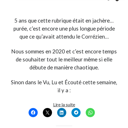
Derniers Commentaires
5 ans que cette rubrique était en jachère…
Entretien ménager
dans
T’as vu quoi ? #52
purée, c’est encore une plus longue période
JF
dans
C’était pas mieux avant… à Lyon
que ce qu’avait attendu le Corrézien…
littlecelt
dans
Comment j’ai opéré ma vélorution toute personnelle
Anthony
dans
Comment j’ai opéré ma vélorution toute personnelle
Nous sommes en 2020 et c’est encore temps
Renaud Ducher
dans
Comment j’ai opéré ma vélorution toute
personnelle
de souhaiter tout le meilleur même si elle
débute de manière chaotique.
Commentaires récents
Sinon dans le Vu, Lu et Écouté cette semaine,
Entretien ménager
dans
T’as vu quoi ? #52
il y a :
JF
dans
C’était pas mieux avant… à Lyon
littlecelt
dans
Comment j’ai opéré ma vélorution toute personnelle
T’as
Lire la suite
Anthony
dans
Comment j’ai opéré ma vélorution toute personnelle
vu
Renaud Ducher
dans
Comment j’ai opéré ma vélorution toute
quoi
personnelle
?