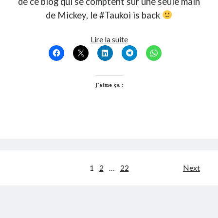
de ce blog qui se comptent sur une seule main
de Mickey, le #Taukoi is back
T’as
Lire la suite
vu
quoi
?
#101
J’aime ça :
Pagination
1
2
…
22
Next
des
publications