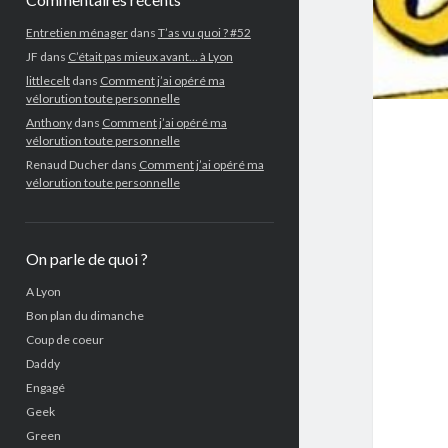
Entretien ménager
dans
T’as vu quoi ? #52
JF
dans
C’était pas mieux avant… à Lyon
littlecelt
dans
Comment j’ai opéré ma
vélorution toute personnelle
Anthony
dans
Comment j’ai opéré ma
vélorution toute personnelle
Renaud Ducher
dans
Comment j’ai opéré ma
vélorution toute personnelle
On parle de quoi ?
A Lyon
Bon plan du dimanche
Coup de coeur
Daddy
Engagé
Geek
Green