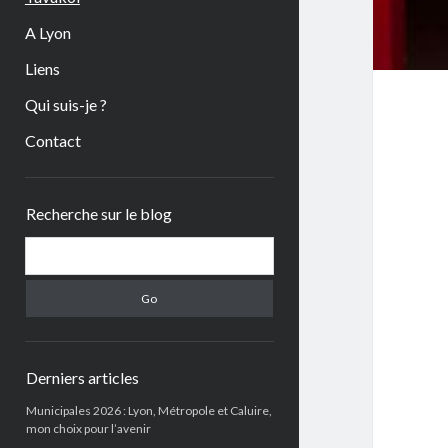
A Lyon
Liens
Qui suis-je ?
Contact
Sidebar
Recherche sur le blog
Search
Derniers articles
Municipales 2026 : Lyon, Métropole et Caluire,
mon choix pour l’avenir