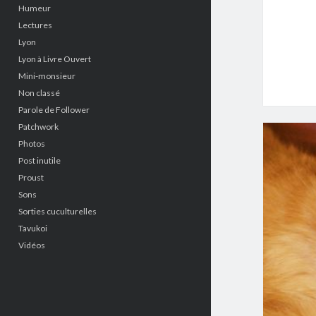
Humeur
Lectures
Lyon
Lyon à Livre Ouvert
Mini-monsieur
Non classé
Parole de Follower
Patchwork
Photos
Post inutile
Proust
Sons
Sorties cuculturelles
Tavukoi
Vidéos