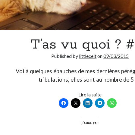
T’as vu quoi ? 
Published by
littlecelt
on
09/03/2015
Voilà quelques ébauches de mes dernières pérég
tribulations, elles sont au nombre de 
T’as
Lire la suite
vu
quoi
?
#98
J’aime ça :