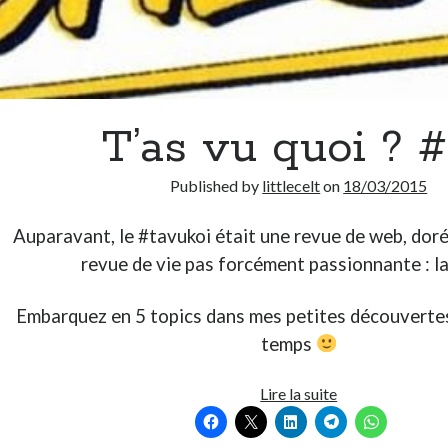
T’as vu quoi ? 
Published by
littlecelt
on
18/03/2015
Auparavant, le #tavukoi était une revue de web, dor
revue de vie pas forcément passionnante : l
Embarquez en 5 topics dans mes petites découvertes
temps
T’as
Lire la suite
vu
quoi