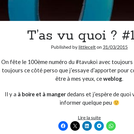
T’as vu quoi ? #
Published by
littlecelt
on
31/03/2015
On fête le 100ème numéro du #tavukoi avec toujours 
toujours ce côté perso que j’essaye d’apporter pour co
être à mes yeux, ce
weblog
.
Il y a
à boire et à manger
dedans et j’espère de quoi 
informer quelque peu
T’as
Lire la suite
vu
quoi