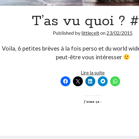
T’as vu quoi ? 
Published by
littlecelt
on
23/02/2015
Voila, 6 petites brèves à la fois perso et du world wi
peut-être vous intéresser
T’as
Lire la suite
vu
quoi
?
#97
J’aime ça :