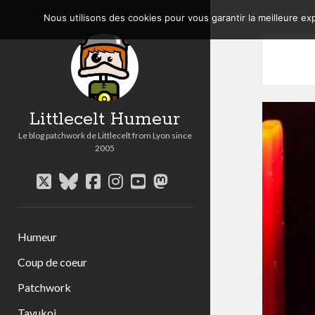
Nous utilisons des cookies pour vous garantir la meilleure exp
Littlecelt Humeur
Le blog patchwork de Littlecelt from Lyon since
2005
twitter
bluesky
facebook
instagram
youtube
mastodon
Humeur
Coup de coeur
Patchwork
Tavukoi