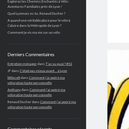
Explorez les Chemins Enchantés à Vélo :
Aventures Familiales près de Lyon !
Quel Lyonnais es-tu, Renaud Ducher ?
A quand une véritable place pour le vélo à
Caluire dans la Métropole de Lyon ?
Comment je vis ma vie sur un vélo
Derniers Commentaires
Entretien ménager
dans
T’as vu quoi ? #52
JF
dans
C’était pas mieux avant… à Lyon
littlecelt
dans
Comment j’ai opéré ma
vélorution toute personnelle
Anthony
dans
Comment j’ai opéré ma
vélorution toute personnelle
Renaud Ducher
dans
Comment j’ai opéré ma
vélorution toute personnelle
Commentaires récents