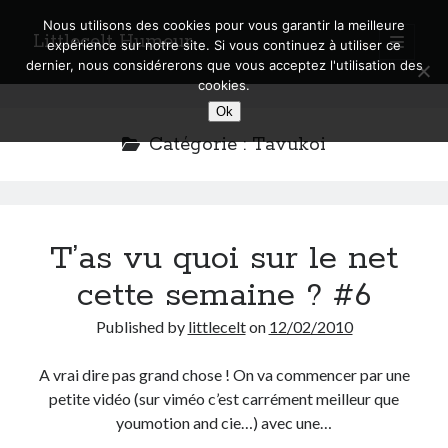
Nous utilisons des cookies pour vous garantir la meilleure
Littlecelt Humeur
open
expérience sur notre site. Si vous continuez à utiliser ce
primary
Sidebar
dernier, nous considérerons que vous acceptez l'utilisation des
menu
cookies.
Recherche sur le blog
Ok
Search
Catégorie :
Tavukoi
T’as vu quoi sur le net
Derniers articles
cette semaine ? #6
Municipales 2026 : Lyon, Métropole et Caluire, mon choix pour l’avenir
Explorez les Chemins Enchantés à Vélo : Aventures Familiales près de
Published by
littlecelt
on
12/02/2010
Lyon !
Quel Lyonnais es-tu, Renaud Ducher ?
A vrai dire pas grand chose ! On va commencer par une
A quand une véritable place pour le vélo à Caluire dans la Métropole de
petite vidéo (sur viméo c’est carrément meilleur que
Lyon ?
youmotion and cie…) avec une…
Comment je vis ma vie sur un vélo