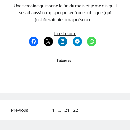
Une semaine qui sonne la fin du mois et je me dis qu’il
Post inutile
serait aussi temps proposer à une rubrique (qui
Proust
justifierait ainsi ma présence…
Sons
Sorties cuculturelles
T’as
Lire la suite
Tavukoi
vu
Vidéos
quoi
sur
le
J’aime ça :
net
cette
semaine
?
#4
Pagination
Previous
1
…
21
22
des