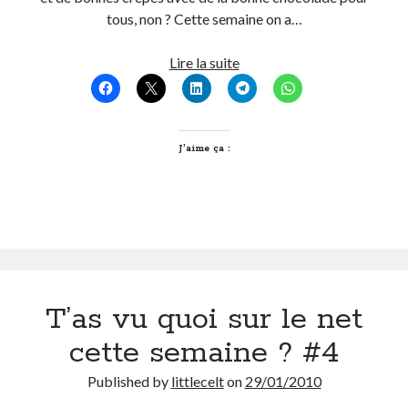
tous, non ? Cette semaine on a…
On parle de quoi ?
T’as
Lire la suite
A Lyon
vu
Bon plan du dimanche
quoi
Coup de coeur
sur
Daddy
le
J’aime ça :
Engagé
net
Geek
cette
Green
semaine
Humeur
?
Lectures
#5
Lyon
Lyon à Livre Ouvert
T’as vu quoi sur le net
Mini-monsieur
Non classé
cette semaine ? #4
Parole de Follower
Published by
littlecelt
on
29/01/2010
Patchwork
Photos