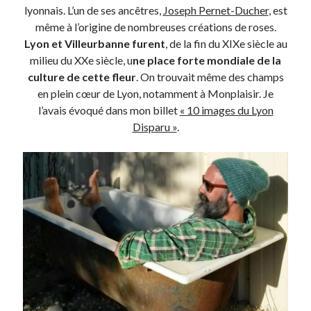
lyonnais. L’un de ses ancêtres,
Joseph Pernet-Ducher
, est
même à l’origine de nombreuses créations de roses.
On parle de quoi ?
Lyon et Villeurbanne furent
, de la fin du XIXe siècle au
milieu du XXe siècle, u
ne place forte mondiale de la
A Lyon
culture de cette fleur
. On trouvait même des champs
Bon plan du dimanche
en plein cœur de Lyon, notamment à Monplaisir. Je
Coup de coeur
l’avais évoqué dans mon billet
« 10 images du Lyon
Daddy
Disparu »
.
Engagé
Geek
Green
Humeur
Lectures
Lyon
Lyon à Livre Ouvert
Mini-monsieur
Non classé
Parole de Follower
Patchwork
Photos