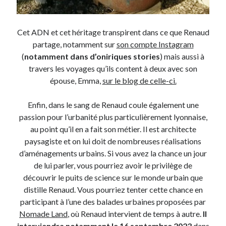
Post inutile
Proust
Cet ADN et cet héritage transpirent dans ce que Renaud
Sons
partage, notamment sur
son compte Instagram
Sorties cuculturelles
(
notamment dans d’oniriques stories
) mais aussi à
Tavukoi
travers les voyages qu’ils content à deux avec son
Vidéos
épouse, Emma,
sur le blog de celle-ci.
Enfin, dans le sang de Renaud coule également une
passion pour l’urbanité plus particulièrement lyonnaise,
au point qu’il en a fait son métier. Il est architecte
paysagiste et on lui doit de nombreuses réalisations
d’aménagements urbains. Si vous avez la chance un jour
de lui parler, vous pourriez avoir le privilège de
découvrir le puits de science sur le monde urbain que
distille Renaud. Vous pourriez tenter cette chance en
participant à l’une des balades urbaines proposées par
Nomade Land
, où Renaud intervient de temps à autre.
Il
interviendra notamment le 16 septembre 2023
dans