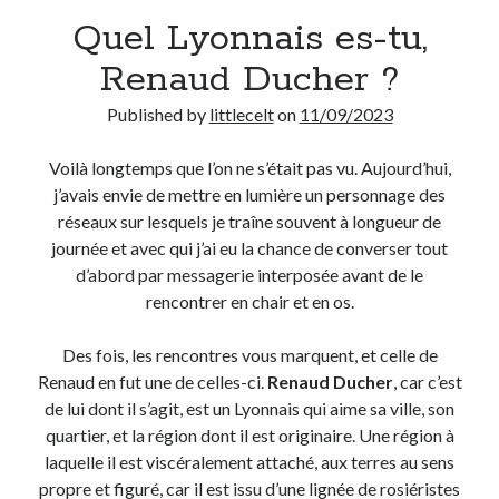
Quel Lyonnais es-tu,
Derniers Commentaires
Renaud Ducher ?
Entretien ménager
dans
T’as vu quoi ? #52
Published by
littlecelt
on
11/09/2023
JF
dans
C’était pas mieux avant… à Lyon
littlecelt
dans
Comment j’ai opéré ma vélorution toute personnelle
Voilà longtemps que l’on ne s’était pas vu. Aujourd’hui,
Anthony
dans
Comment j’ai opéré ma vélorution toute personnelle
j’avais envie de mettre en lumière un personnage des
Renaud Ducher
dans
Comment j’ai opéré ma vélorution toute
réseaux sur lesquels je traîne souvent à longueur de
personnelle
journée et avec qui j’ai eu la chance de converser tout
d’abord par messagerie interposée avant de le
rencontrer en chair et en os.
Commentaires récents
Entretien ménager
dans
T’as vu quoi ? #52
Des fois, les rencontres vous marquent, et celle de
JF
dans
C’était pas mieux avant… à Lyon
Renaud en fut une de celles-ci.
Renaud Ducher
, car c’est
littlecelt
dans
Comment j’ai opéré ma vélorution toute personnelle
de lui dont il s’agit, est un Lyonnais qui aime sa ville, son
Anthony
dans
Comment j’ai opéré ma vélorution toute personnelle
quartier, et la région dont il est originaire. Une région à
Renaud Ducher
dans
Comment j’ai opéré ma vélorution toute
laquelle il est viscéralement attaché, aux terres au sens
personnelle
propre et figuré, car il est issu d’une lignée de rosiéristes