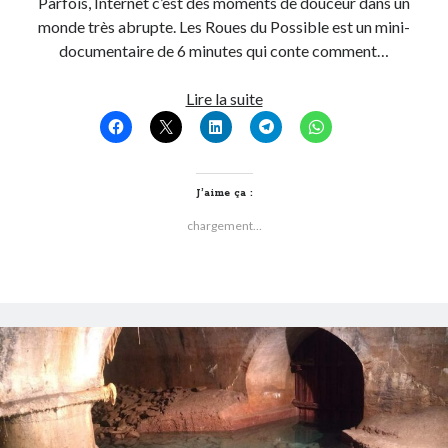
Parfois, Internet c’est des moments de douceur dans un
monde très abrupte. Les Roues du Possible est un mini-
documentaire de 6 minutes qui conte comment…
6
Lire la suite
minutes
positives
à
vélo
J’aime ça :
:
chargement…
Les
Roues
du
Possible