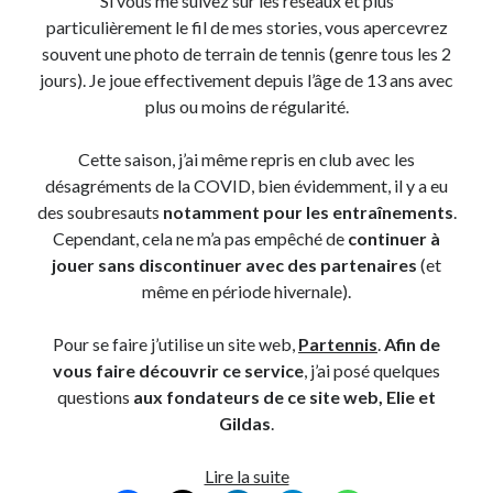
Si vous me suivez sur les réseaux et plus
particulièrement le fil de mes stories, vous apercevrez
souvent une photo de terrain de tennis (genre tous les 2
jours). Je joue effectivement depuis l’âge de 13 ans avec
plus ou moins de régularité.
Cette saison, j’ai même repris en club avec les
désagréments de la COVID, bien évidemment, il y a eu
des soubresauts
notamment pour les entraînements
.
Cependant, cela ne m’a pas empêché de
continuer à
jouer sans discontinuer avec des partenaires
(et
même en période hivernale).
Pour se faire j’utilise un site web,
Partennis
.
Afin de
vous faire découvrir ce service
, j’ai posé quelques
questions
aux fondateurs de ce site web, Elie et
Gildas
.
Partennis,
Lire la suite