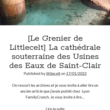
[Le Grenier de
Littlecelt] La cathédrale
souterraine des Usines
des Eaux de Saint-Clair
Published by
littlecelt
on
17/01/2022
On ressort les archives et je vous invite à aller lire un
ancien article que j’avais publié chez Lyon
FamilyCrunch. Je vous invite à lire…
[Le
Lire la suite