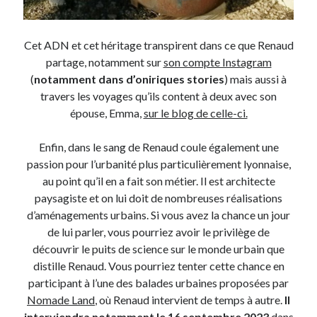
Post inutile
Proust
Cet ADN et cet héritage transpirent dans ce que Renaud
Sons
partage, notamment sur
son compte Instagram
Sorties cuculturelles
(
notamment dans d’oniriques stories
) mais aussi à
Tavukoi
travers les voyages qu’ils content à deux avec son
Vidéos
épouse, Emma,
sur le blog de celle-ci.
Enfin, dans le sang de Renaud coule également une
passion pour l’urbanité plus particulièrement lyonnaise,
au point qu’il en a fait son métier. Il est architecte
paysagiste et on lui doit de nombreuses réalisations
d’aménagements urbains. Si vous avez la chance un jour
de lui parler, vous pourriez avoir le privilège de
découvrir le puits de science sur le monde urbain que
distille Renaud. Vous pourriez tenter cette chance en
participant à l’une des balades urbaines proposées par
Nomade Land
, où Renaud intervient de temps à autre.
Il
interviendra notamment le 16 septembre 2023
dans