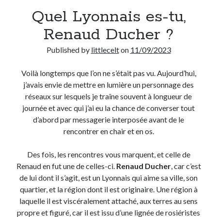
Quel Lyonnais es-tu,
Derniers Commentaires
Renaud Ducher ?
Entretien ménager
dans
T’as vu quoi ? #52
Published by
littlecelt
on
11/09/2023
JF
dans
C’était pas mieux avant… à Lyon
littlecelt
dans
Comment j’ai opéré ma vélorution toute personnelle
Voilà longtemps que l’on ne s’était pas vu. Aujourd’hui,
Anthony
dans
Comment j’ai opéré ma vélorution toute personnelle
j’avais envie de mettre en lumière un personnage des
Renaud Ducher
dans
Comment j’ai opéré ma vélorution toute
réseaux sur lesquels je traîne souvent à longueur de
personnelle
journée et avec qui j’ai eu la chance de converser tout
d’abord par messagerie interposée avant de le
rencontrer en chair et en os.
Commentaires récents
Entretien ménager
dans
T’as vu quoi ? #52
Des fois, les rencontres vous marquent, et celle de
JF
dans
C’était pas mieux avant… à Lyon
Renaud en fut une de celles-ci.
Renaud Ducher
, car c’est
littlecelt
dans
Comment j’ai opéré ma vélorution toute personnelle
de lui dont il s’agit, est un Lyonnais qui aime sa ville, son
Anthony
dans
Comment j’ai opéré ma vélorution toute personnelle
quartier, et la région dont il est originaire. Une région à
Renaud Ducher
dans
Comment j’ai opéré ma vélorution toute
laquelle il est viscéralement attaché, aux terres au sens
personnelle
propre et figuré, car il est issu d’une lignée de rosiéristes