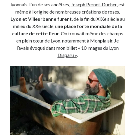
lyonnais. L’un de ses ancêtres,
Joseph Pernet-Ducher
, est
même à l’origine de nombreuses créations de roses.
On parle de quoi ?
Lyon et Villeurbanne furent
, de la fin du XIXe siècle au
milieu du XXe siècle, u
ne place forte mondiale de la
A Lyon
culture de cette fleur
. On trouvait même des champs
Bon plan du dimanche
en plein cœur de Lyon, notamment à Monplaisir. Je
Coup de coeur
l’avais évoqué dans mon billet
« 10 images du Lyon
Daddy
Disparu »
.
Engagé
Geek
Green
Humeur
Lectures
Lyon
Lyon à Livre Ouvert
Mini-monsieur
Non classé
Parole de Follower
Patchwork
Photos