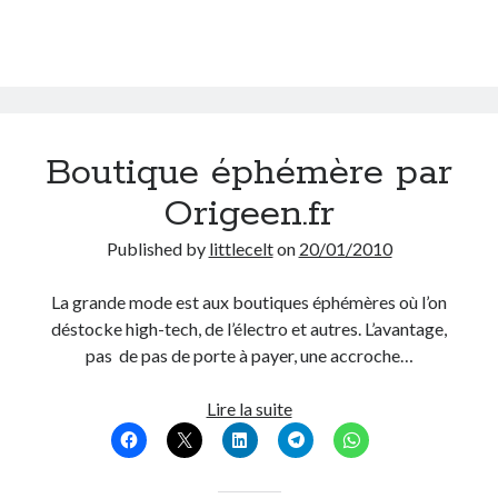
blogs
est
de
retour
à
Lyon!
Boutique éphémère par
Origeen.fr
Published by
littlecelt
on
20/01/2010
La grande mode est aux boutiques éphémères où l’on
déstocke high-tech, de l’électro et autres. L’avantage,
pas de pas de porte à payer, une accroche…
Boutique
Lire la suite
éphémère
par
Origeen.fr