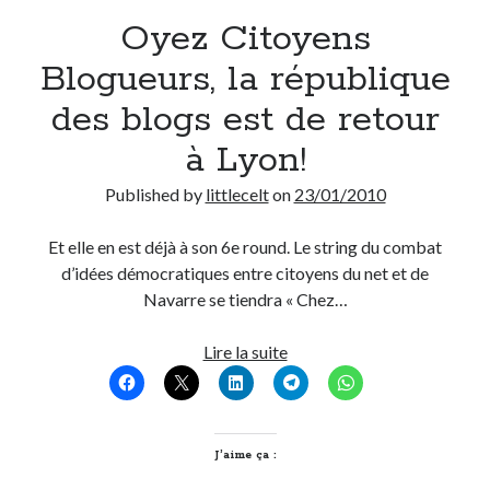
net
Oyez Citoyens
?
Blogueurs, la république
des blogs est de retour
à Lyon!
Published by
littlecelt
on
23/01/2010
Et elle en est déjà à son 6e round. Le string du combat
d’idées démocratiques entre citoyens du net et de
Navarre se tiendra « Chez…
Oyez
Lire la suite
Citoyens
Blogueurs,
la
république
J’aime ça :
des