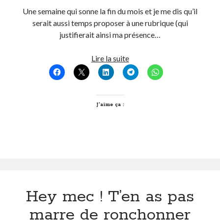
Une semaine qui sonne la fin du mois et je me dis qu’il
serait aussi temps proposer à une rubrique (qui
On parle de quoi ?
justifierait ainsi ma présence…
A Lyon
Bon plan du dimanche
T’as
Lire la suite
Coup de coeur
vu
Daddy
quoi
Engagé
sur
Geek
le
J’aime ça :
Green
net
Humeur
cette
Lectures
semaine
Lyon
?
Lyon à Livre Ouvert
#4
Mini-monsieur
Non classé
Hey mec ! T’en as pas
Parole de Follower
Patchwork
marre de ronchonner
Photos