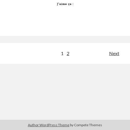
J’aime ça :
Pagination
1
2
Next
des
publications
Author WordPress Theme
by Compete Themes