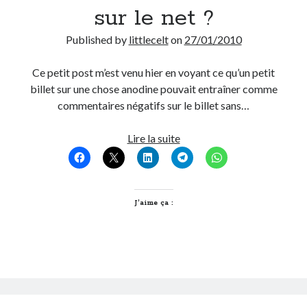
sur le net ?
Post inutile
Proust
Published by
littlecelt
on
27/01/2010
Sons
Sorties cuculturelles
Ce petit post m’est venu hier en voyant ce qu’un petit
Tavukoi
billet sur une chose anodine pouvait entraîner comme
Vidéos
commentaires négatifs sur le billet sans…
Hey
Lire la suite
mec
!
T’en
as
J’aime ça :
pas
marre
de
ronchonner
sur
le