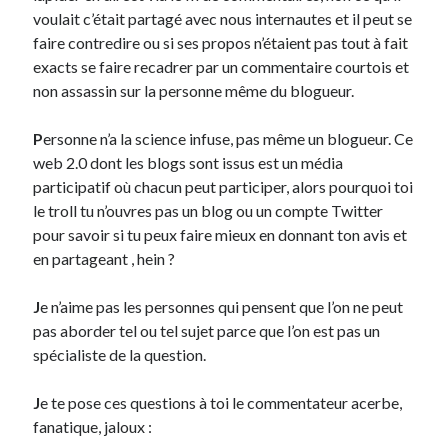
voulait c’était partagé avec nous internautes et il peut se
faire contredire ou si ses propos n’étaient pas tout à fait
On parle de quoi ?
exacts se faire recadrer par un commentaire courtois et
A Lyon
non assassin sur la personne même du blogueur.
Bon plan du dimanche
Coup de coeur
P
ersonne n’a la science infuse, pas même un blogueur. Ce
Daddy
web 2.0 dont les blogs sont issus est un média
Engagé
participatif où chacun peut participer, alors pourquoi toi
Geek
le troll tu n’ouvres pas un blog ou un compte Twitter
Green
pour savoir si tu peux faire mieux en donnant ton avis et
Humeur
en partageant , hein ?
Lectures
Lyon
J
e n’aime pas les personnes qui pensent que l’on ne peut
Lyon à Livre Ouvert
pas aborder tel ou tel sujet parce que l’on est pas un
Mini-monsieur
spécialiste de la question.
Non classé
Parole de Follower
J
e te pose ces questions à toi le commentateur acerbe,
Patchwork
fanatique, jaloux :
Photos