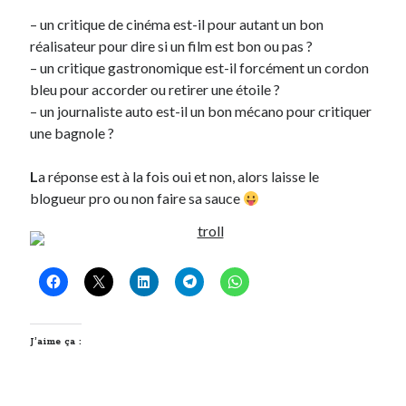
Post inutile
– un critique de cinéma est-il pour autant un bon
Proust
réalisateur pour dire si un film est bon ou pas ?
Sons
– un critique gastronomique est-il forcément un cordon
Sorties cuculturelles
bleu pour accorder ou retirer une étoile ?
Tavukoi
– un journaliste auto est-il un bon mécano pour critiquer
Vidéos
une bagnole ?
L
a réponse est à la fois oui et non, alors laisse le
blogueur pro ou non faire sa sauce
J’aime ça :