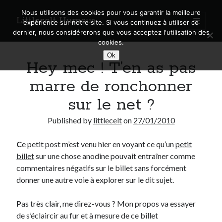
Nous utilisons des cookies pour vous garantir la meilleure
Littlecelt Humeur
open
expérience sur notre site. Si vous continuez à utiliser ce
primary
Sidebar
dernier, nous considérerons que vous acceptez l'utilisation des
menu
cookies.
Recherche sur le blog
Ok
Hey mec ! T’en as pas
Search
marre de ronchonner
sur le net ?
Published by
littlecelt
on
27/01/2010
Derniers articles
C
e petit post m’est venu hier en voyant ce qu’un
petit
Municipales 2026 : Lyon, Métropole et Caluire, mon choix pour l’avenir
billet
sur une chose anodine pouvait entraîner comme
Explorez les Chemins Enchantés à Vélo : Aventures Familiales près de
Lyon !
commentaires négatifs sur le billet sans forcément
Quel Lyonnais es-tu, Renaud Ducher ?
donner une autre voie à explorer sur le dit sujet.
A quand une véritable place pour le vélo à Caluire dans la Métropole de
Lyon ?
P
as très clair, me direz-vous ? Mon propos va essayer
Comment je vis ma vie sur un vélo
de s’éclaircir au fur et à mesure de ce billet