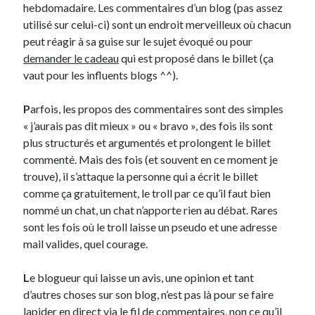
hebdomadaire. Les commentaires d’un blog (pas assez
utilisé sur celui-ci) sont un endroit merveilleux où chacun
Derniers Commentaires
peut réagir à sa guise sur le sujet évoqué ou pour
demander le cadeau
qui est proposé dans le billet (ça
Entretien ménager
dans
T’as vu quoi ? #52
vaut pour les influents blogs ^^).
JF
dans
C’était pas mieux avant… à Lyon
littlecelt
dans
Comment j’ai opéré ma vélorution toute personnelle
P
arfois, les propos des commentaires sont des simples
Anthony
dans
Comment j’ai opéré ma vélorution toute personnelle
« j’aurais pas dit mieux » ou « bravo », des fois ils sont
Renaud Ducher
dans
Comment j’ai opéré ma vélorution toute
plus structurés et argumentés et prolongent le billet
personnelle
commenté. Mais des fois (et souvent en ce moment je
trouve), il s’attaque la personne qui a écrit le billet
comme ça gratuitement, le troll par ce qu’il faut bien
Commentaires récents
nommé un chat, un chat n’apporte rien au débat. Rares
Entretien ménager
dans
T’as vu quoi ? #52
sont les fois où le troll laisse un pseudo et une adresse
JF
dans
C’était pas mieux avant… à Lyon
mail valides, quel courage.
littlecelt
dans
Comment j’ai opéré ma vélorution toute personnelle
Anthony
dans
Comment j’ai opéré ma vélorution toute personnelle
L
e blogueur qui laisse un avis, une opinion et tant
Renaud Ducher
dans
Comment j’ai opéré ma vélorution toute
d’autres choses sur son blog, n’est pas là pour se faire
personnelle
lapider en direct via le fil de commentaires, non ce qu’il