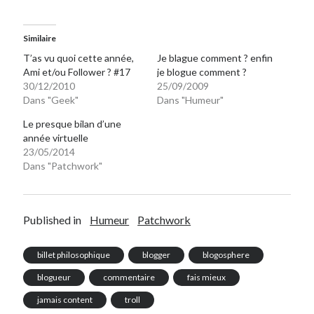
Similaire
T’as vu quoi cette année,
Je blague comment ? enfin
Ami et/ou Follower ? #17
je blogue comment ?
30/12/2010
25/09/2009
Dans "Geek"
Dans "Humeur"
Le presque bilan d’une
année virtuelle
23/05/2014
Dans "Patchwork"
Published in
Humeur
Patchwork
billet philosophique
blogger
blogosphere
blogueur
commentaire
fais mieux
jamais content
troll