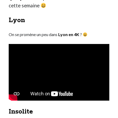
cette semaine
On parle de quoi ?
Lyon
A Lyon
Bon plan du dimanche
On se promène un peu dans
Lyon en 4K
?
Coup de coeur
Daddy
Engagé
Geek
Green
Humeur
Lectures
Lyon
Lyon à Livre Ouvert
Mini-monsieur
Non classé
Parole de Follower
Insolite
Patchwork
Photos