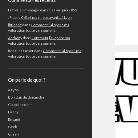
Entretien ménager
dans
T’as vu quoi ? #52
JF
dans
C’était pas mieux avant… à Lyon
littlecelt
dans
Comment j’ai opéré ma
vélorution toute personnelle
Anthony
dans
Comment j’ai opéré ma
vélorution toute personnelle
Renaud Ducher
dans
Comment j’ai opéré ma
vélorution toute personnelle
On parle de quoi ?
A Lyon
Bon plan du dimanche
Coup de coeur
Daddy
Engagé
Geek
Green