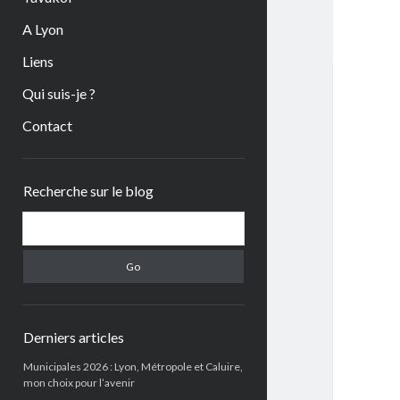
A Lyon
Liens
Qui suis-je ?
Contact
Sidebar
Recherche sur le blog
Search
Derniers articles
Municipales 2026 : Lyon, Métropole et Caluire,
mon choix pour l’avenir