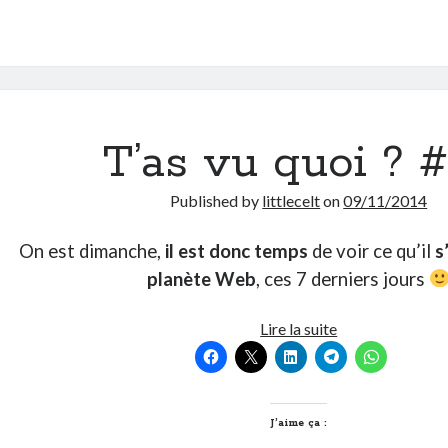
T’as vu quoi ? 
Published by
littlecelt
on
09/11/2014
On est dimanche,
il est donc temps
de voir ce qu’il
s
planète Web
, ces 7 derniers jours
T’as
Lire la suite
vu
quoi
?
#87
J’aime ça :