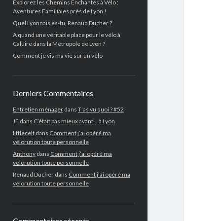
Explorez les Chemins Enchantés à Vélo :
Aventures Familiales près de Lyon !
Quel Lyonnais es-tu, Renaud Ducher ?
A quand une véritable place pour le vélo à
Caluire dans la Métropole de Lyon ?
Comment je vis ma vie sur un vélo
Derniers Commentaires
Entretien ménager
dans
T’as vu quoi ? #52
JF
dans
C’était pas mieux avant… à Lyon
littlecelt
dans
Comment j’ai opéré ma
vélorution toute personnelle
Anthony
dans
Comment j’ai opéré ma
vélorution toute personnelle
Renaud Ducher
dans
Comment j’ai opéré ma
vélorution toute personnelle
Commentaires récents