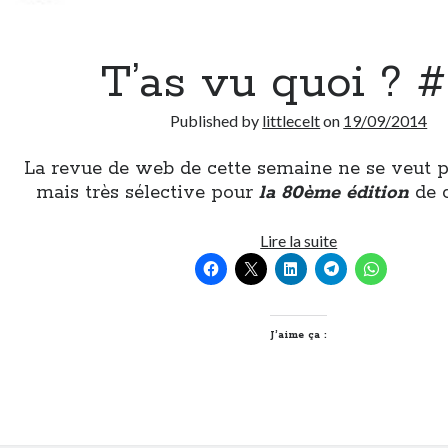
T’as vu quoi ? 
Published by
littlecelt
on
19/09/2014
La revue de web de cette semaine ne se veut 
mais très sélective pour
la 80ème édition
de 
T’as
Lire la suite
vu
quoi
?
#80
J’aime ça :