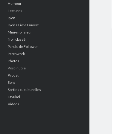
Humeur
Lectures
Lyon
Lyon à Livre Ouvert
Mini-monsieur
Non classé
Parole de Follower
Patchwork
Photos
Post inutile
Proust
Sons
Sorties cuculturelles
Tavukoi
Vidéos