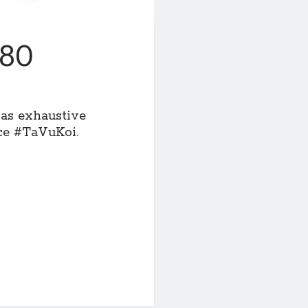
#80
pas exhaustive
ce #TaVuKoi.