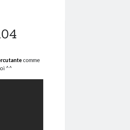
104
ercutante
comme
oi ^^