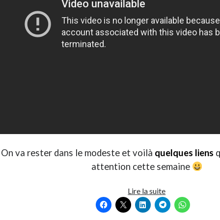
On va rester dans le modeste et voilà
quelques liens
q
attention cette semaine
T’as
Lire la suite
vu
quoi