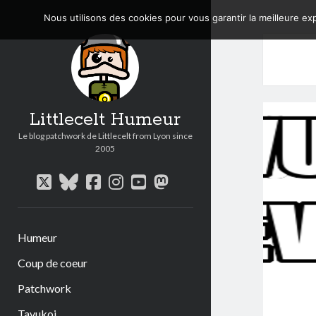
Nous utilisons des cookies pour vous garantir la meilleure exp
Littlecelt Humeur
Le blog patchwork de Littlecelt from Lyon since
2005
twitter
bluesky
facebook
instagram
youtube
mastodon
Humeur
Coup de coeur
Patchwork
Tavukoi