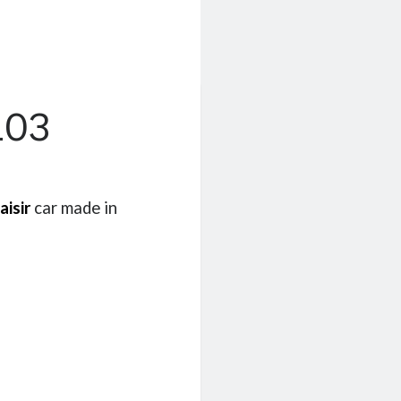
103
aisir
car made in