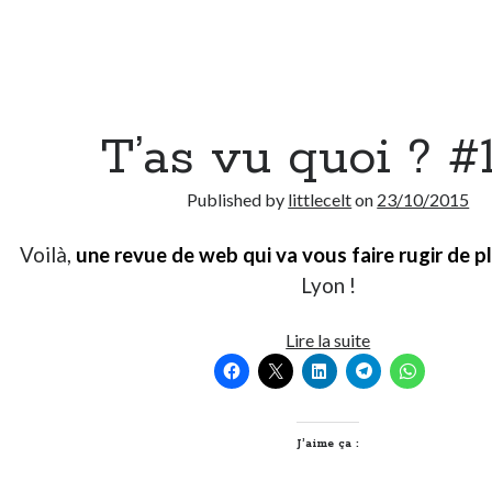
T’as vu quoi ? #
Published by
littlecelt
on
23/10/2015
Voilà,
une revue de web qui va vous faire rugir de pl
Lyon !
T’as
Lire la suite
vu
quoi
?
#103
J’aime ça :