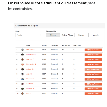
On retrouve le coté stimulant du classement
, sans
Post inutile
les contraintes.
Proust
Sons
Sorties cuculturelles
Tavukoi
Vidéos