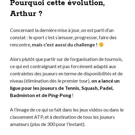
Pourquoi cette évolution,
Arthur ?
On parle de quoi ?
A Lyon
Concernant la dernière mise à jour, on est parti d’un
Bon plan du dimanche
constat : le sport c’est s’amuser, progresser, faire des
Coup de coeur
rencontre,
mais c’est aussi du challenge !
Daddy
Engagé
Alors plutôt que partir sur de l’organisation de tournois,
Geek
ce qui est contraignant et pas forcément adapté aux
Green
contraintes des joueurs en terme de disponibilités et de
Humeur
niveau (élimination dès le premier tour),
on a lancé un
Lectures
ligue pour les joueurs de Tennis, Squash, Padel,
Lyon
Badminton et de Ping-Pong
!
Lyon à Livre Ouvert
Mini-monsieur
A l’image de ce qui se fait dans les jeux vidéos ou dans le
Non classé
classement ATP, et à destination de tous les joueurs
Parole de Follower
amateurs (plus de 300 pour l’instant).
Patchwork
Photos