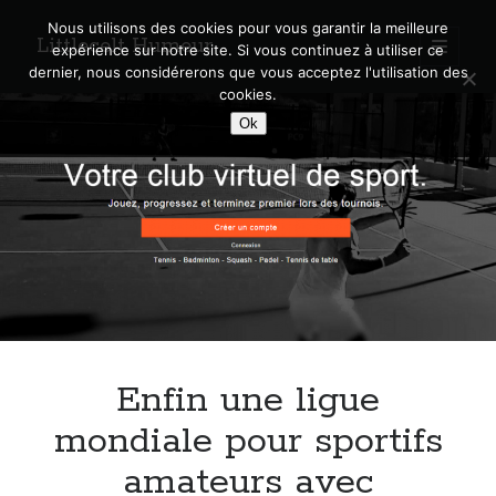
Nous utilisons des cookies pour vous garantir la meilleure
Littlecelt Humeur
open
expérience sur notre site. Si vous continuez à utiliser ce
primary
Sidebar
dernier, nous considérerons que vous acceptez l'utilisation des
menu
cookies.
Recherche sur le blog
Ok
Search
Derniers articles
Municipales 2026 : Lyon, Métropole et Caluire, mon choix pour l’avenir
Explorez les Chemins Enchantés à Vélo : Aventures Familiales près de
Lyon !
Enfin une ligue
Quel Lyonnais es-tu, Renaud Ducher ?
A quand une véritable place pour le vélo à Caluire dans la Métropole de
mondiale pour sportifs
Lyon ?
amateurs avec
Comment je vis ma vie sur un vélo