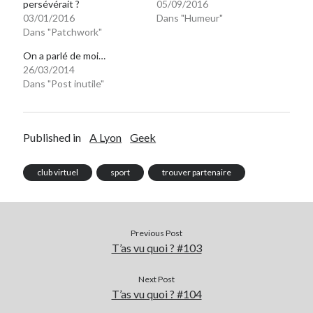
persévérait ?
05/09/2016
03/01/2016
Dans "Humeur"
Dans "Patchwork"
On a parlé de moi…
26/03/2014
Dans "Post inutile"
Published in
A Lyon
Geek
club virtuel
sport
trouver partenaire
Previous Post
T’as vu quoi ? #103
Next Post
T’as vu quoi ? #104