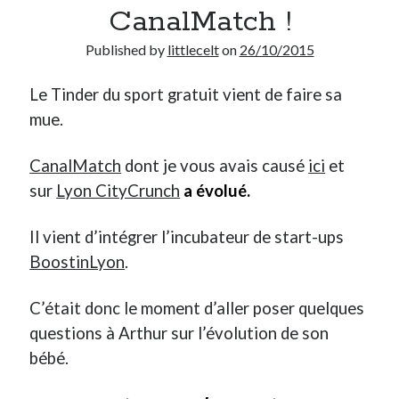
CanalMatch !
Derniers Commentaires
Published by
littlecelt
on
26/10/2015
Entretien ménager
dans
T’as vu quoi ? #52
Le Tinder du sport gratuit vient de faire sa
JF
dans
C’était pas mieux avant… à Lyon
mue.
littlecelt
dans
Comment j’ai opéré ma vélorution toute personnelle
Anthony
dans
Comment j’ai opéré ma vélorution toute personnelle
CanalMatch
dont je vous avais causé
ici
et
Renaud Ducher
dans
Comment j’ai opéré ma vélorution toute
personnelle
sur
Lyon CityCrunch
a évolué.
Il vient d’intégrer l’incubateur de start-ups
Commentaires récents
BoostinLyon
.
Entretien ménager
dans
T’as vu quoi ? #52
JF
dans
C’était pas mieux avant… à Lyon
C’était donc le moment d’aller poser quelques
littlecelt
dans
Comment j’ai opéré ma vélorution toute personnelle
questions à Arthur sur l’évolution de son
Anthony
dans
Comment j’ai opéré ma vélorution toute personnelle
bébé.
Renaud Ducher
dans
Comment j’ai opéré ma vélorution toute
personnelle