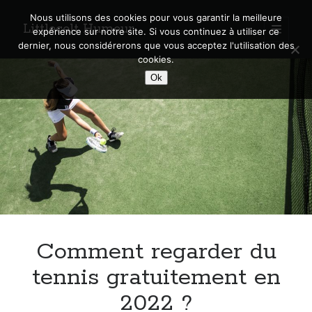
Nous utilisons des cookies pour vous garantir la meilleure
Littlecelt Humeur
open
expérience sur notre site. Si vous continuez à utiliser ce
primary
Sidebar
dernier, nous considérerons que vous acceptez l'utilisation des
menu
cookies.
Recherche sur le blog
Ok
Search
Derniers articles
Municipales 2026 : Lyon, Métropole et Caluire, mon choix pour l’avenir
Explorez les Chemins Enchantés à Vélo : Aventures Familiales près de
Lyon !
Comment regarder du
Quel Lyonnais es-tu, Renaud Ducher ?
A quand une véritable place pour le vélo à Caluire dans la Métropole de
tennis gratuitement en
Lyon ?
2022 ?
Comment je vis ma vie sur un vélo