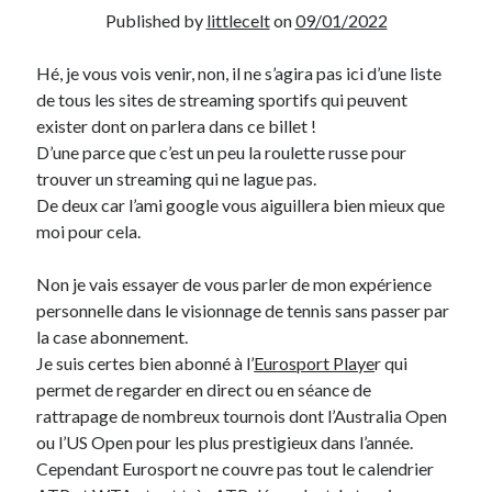
Published by
littlecelt
on
09/01/2022
Derniers Commentaires
Hé, je vous vois venir, non, il ne s’agira pas ici d’une liste
Entretien ménager
dans
T’as vu quoi ? #52
de tous les sites de streaming sportifs qui peuvent
JF
dans
C’était pas mieux avant… à Lyon
exister dont on parlera dans ce billet !
littlecelt
dans
Comment j’ai opéré ma vélorution toute personnelle
D’une parce que c’est un peu la roulette russe pour
Anthony
dans
Comment j’ai opéré ma vélorution toute personnelle
trouver un streaming qui ne lague pas.
Renaud Ducher
dans
Comment j’ai opéré ma vélorution toute
De deux car l’ami google vous aiguillera bien mieux que
personnelle
moi pour cela.
Non je vais essayer de vous parler de mon expérience
Commentaires récents
personnelle dans le visionnage de tennis sans passer par
la case abonnement.
Entretien ménager
dans
T’as vu quoi ? #52
Je suis certes bien abonné à l’
Eurosport Playe
r qui
JF
dans
C’était pas mieux avant… à Lyon
permet de regarder en direct ou en séance de
littlecelt
dans
Comment j’ai opéré ma vélorution toute personnelle
rattrapage de nombreux tournois dont l’Australia Open
Anthony
dans
Comment j’ai opéré ma vélorution toute personnelle
ou l’US Open pour les plus prestigieux dans l’année.
Renaud Ducher
dans
Comment j’ai opéré ma vélorution toute
personnelle
Cependant Eurosport ne couvre pas tout le calendrier