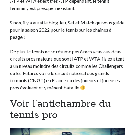
ATP et WTA et est très ATP dépendant, le tennis
féminin y est presque inexistant.
On parle de quoi ?
Sinon, il y a aussi le blog Jeu, Set et Match
qui vous guide
A Lyon
pour la saison 2022
pour le tennis sur les chaines à
Bon plan du dimanche
péage !
Coup de coeur
Daddy
De plus, le tennis ne se résume pas à mes yeux aux deux
Engagé
circuits pros majeurs que sont l’ATP et WTA, ils existent
Geek
à un niveau moindre des circuits comme les Challengers
Green
ou les Futures voire le circuit national des grands
Humeur
tournois (CNGT) en France où des joueurs et joueuses
Lectures
pros évoluent et y mènent bataille
Lyon
Lyon à Livre Ouvert
Voir l’antichambre du
Mini-monsieur
tennis pro
Non classé
Parole de Follower
Patchwork
Photos