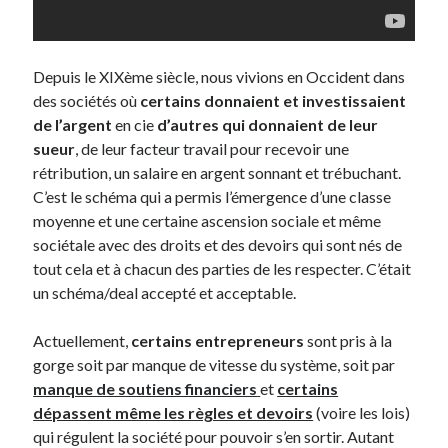
Post inutile
Proust
Sons
Depuis le XIXème siècle, nous vivions en Occident dans
Sorties cuculturelles
des sociétés où
certains donnaient et investissaient
Tavukoi
de l’argent
en cie
d’autres qui donnaient de leur
Vidéos
sueur
, de leur facteur travail pour recevoir une
rétribution, un salaire en argent sonnant et trébuchant.
C’est le schéma qui a permis l’émergence d’une classe
moyenne et une certaine ascension sociale et même
sociétale avec des droits et des devoirs qui sont nés de
tout cela et à chacun des parties de les respecter. C’était
un schéma/deal accepté et acceptable.
Actuellement,
certains entrepreneurs
sont pris à la
gorge soit par manque de vitesse du système, soit par
manque de soutiens financiers
et
certains
dépassent même les règles et devoirs
(voire les lois)
qui régulent la société pour pouvoir s’en sortir. Autant