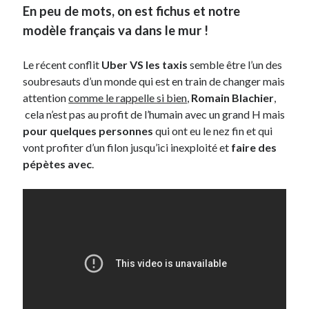
En peu de mots, on est fichus et notre
modèle français va dans le mur !
On parle de quoi ?
A Lyon
Le récent conflit
Uber VS les taxis
semble être l’un des
Bon plan du dimanche
soubresauts d’un monde qui est en train de changer mais
Coup de coeur
attention
comme le rappelle si bien
,
Romain Blachier
,
Daddy
cela n’est pas au profit de l’humain avec un grand H mais
Engagé
pour quelques personnes
qui ont eu le nez fin et qui
Geek
vont profiter d’un filon jusqu’ici inexploité et
faire des
Green
pépètes avec
.
Humeur
Lectures
Lyon
Lyon à Livre Ouvert
Mini-monsieur
Non classé
Parole de Follower
Patchwork
Photos