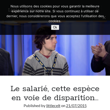
Nous utilisons des cookies pour vous garantir la meilleure
Littlecelt Humeur
open
expérience sur notre site. Si vous continuez à utiliser ce
primary
Sidebar
dernier, nous considérerons que vous acceptez l'utilisation des
menu
cookies.
Recherche sur le blog
Ok
Search
Derniers articles
Municipales 2026 : Lyon, Métropole et Caluire, mon choix pour l’avenir
Explorez les Chemins Enchantés à Vélo : Aventures Familiales près de
Lyon !
Le salarié, cette espèce
Quel Lyonnais es-tu, Renaud Ducher ?
A quand une véritable place pour le vélo à Caluire dans la Métropole de
en voie de disparition…
Lyon ?
Comment je vis ma vie sur un vélo
Published by
littlecelt
on
21/07/2015