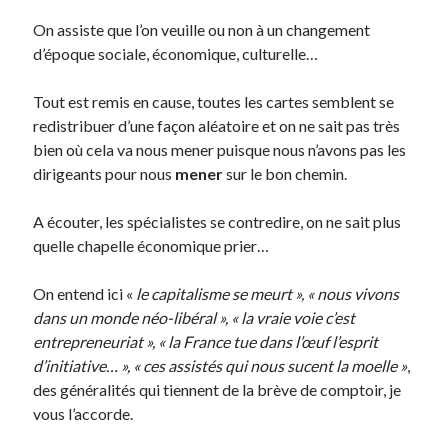
On assiste que l’on veuille ou non à un changement
d’époque sociale, économique, culturelle…
Derniers Commentaires
Entretien ménager
dans
T’as vu quoi ? #52
Tout est remis en cause, toutes les cartes semblent se
JF
dans
C’était pas mieux avant… à Lyon
redistribuer d’une façon aléatoire et on ne sait pas très
littlecelt
dans
Comment j’ai opéré ma vélorution toute personnelle
bien où cela va nous mener puisque nous n’avons pas les
Anthony
dans
Comment j’ai opéré ma vélorution toute personnelle
dirigeants pour nous
mener
sur le bon chemin.
Renaud Ducher
dans
Comment j’ai opéré ma vélorution toute
personnelle
A écouter, les spécialistes se contredire, on ne sait plus
quelle chapelle économique prier…
Commentaires récents
On entend ici «
le capitalisme se meurt », « nous vivons
Entretien ménager
dans
T’as vu quoi ? #52
dans un monde néo-libéral », « la vraie voie c’est
JF
dans
C’était pas mieux avant… à Lyon
entrepreneuriat », « la France tue dans l’œuf l’esprit
littlecelt
dans
Comment j’ai opéré ma vélorution toute personnelle
d’initiative… », « ces assistés qui nous sucent la moelle »
,
Anthony
dans
Comment j’ai opéré ma vélorution toute personnelle
des généralités qui tiennent de la brève de comptoir, je
Renaud Ducher
dans
Comment j’ai opéré ma vélorution toute
vous l’accorde.
personnelle