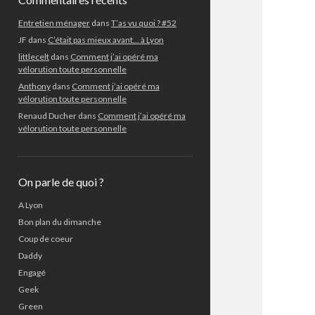
Entretien ménager
dans
T’as vu quoi ? #52
JF
dans
C’était pas mieux avant… à Lyon
littlecelt
dans
Comment j’ai opéré ma
vélorution toute personnelle
Anthony
dans
Comment j’ai opéré ma
vélorution toute personnelle
Renaud Ducher
dans
Comment j’ai opéré ma
vélorution toute personnelle
On parle de quoi ?
A Lyon
Bon plan du dimanche
Coup de coeur
Daddy
Engagé
Geek
Green