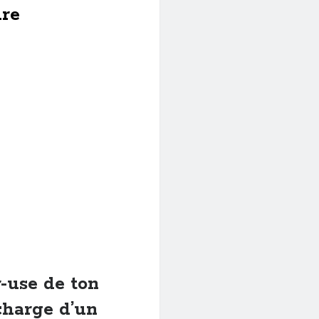
ure
r-use de ton
echarge d’un