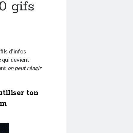
0 gifs
ils d’infos
e qui devient
vent
on peut réagir
iliser ton
em