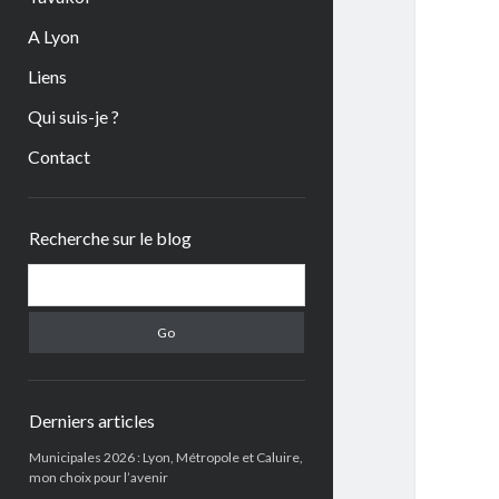
A Lyon
Liens
Qui suis-je ?
Contact
Sidebar
Recherche sur le blog
Search
Derniers articles
Municipales 2026 : Lyon, Métropole et Caluire,
mon choix pour l’avenir