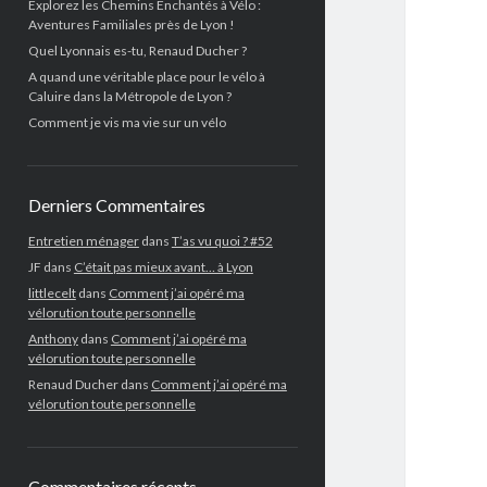
Explorez les Chemins Enchantés à Vélo :
Aventures Familiales près de Lyon !
Quel Lyonnais es-tu, Renaud Ducher ?
A quand une véritable place pour le vélo à
Caluire dans la Métropole de Lyon ?
Comment je vis ma vie sur un vélo
Derniers Commentaires
Entretien ménager
dans
T’as vu quoi ? #52
JF
dans
C’était pas mieux avant… à Lyon
littlecelt
dans
Comment j’ai opéré ma
vélorution toute personnelle
Anthony
dans
Comment j’ai opéré ma
vélorution toute personnelle
Renaud Ducher
dans
Comment j’ai opéré ma
vélorution toute personnelle
Commentaires récents