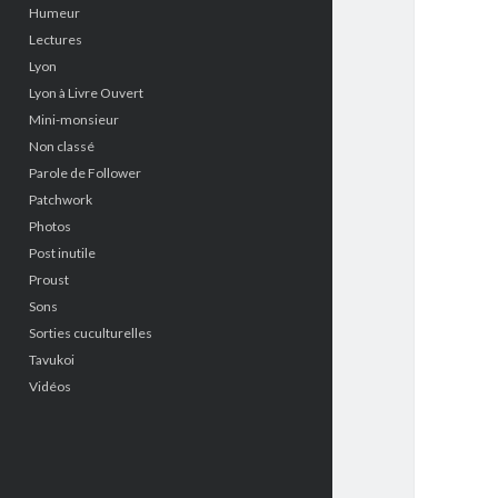
Humeur
Lectures
Lyon
Lyon à Livre Ouvert
Mini-monsieur
Non classé
Parole de Follower
Patchwork
Photos
Post inutile
Proust
Sons
Sorties cuculturelles
Tavukoi
Vidéos