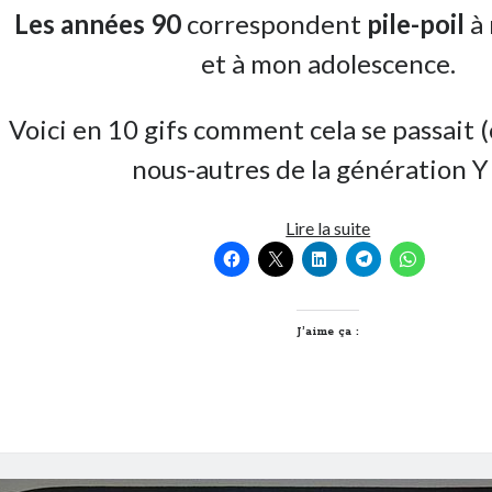
Les années 90
correspondent
pile-poil
à
et à mon adolescence.
Voici en 10 gifs comment cela se passait (
nous-autres de la génération Y
Mes
Lire la suite
années
90
en
10
J’aime ça :
gifs