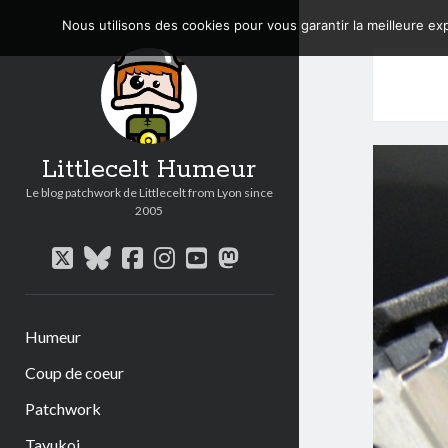
Nous utilisons des cookies pour vous garantir la meilleure exp
Littlecelt Humeur
Le blog patchwork de Littlecelt from Lyon since
2005
twitter
bluesky
facebook
instagram
youtube
mastodon
Humeur
Coup de coeur
Patchwork
Tavukoi