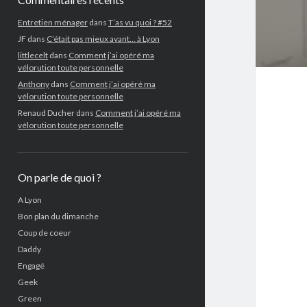
Entretien ménager
dans
T’as vu quoi ? #52
JF
dans
C’était pas mieux avant… à Lyon
littlecelt
dans
Comment j’ai opéré ma
vélorution toute personnelle
Anthony
dans
Comment j’ai opéré ma
vélorution toute personnelle
Renaud Ducher
dans
Comment j’ai opéré ma
vélorution toute personnelle
On parle de quoi ?
A Lyon
Bon plan du dimanche
Coup de coeur
Daddy
Engagé
Geek
Green