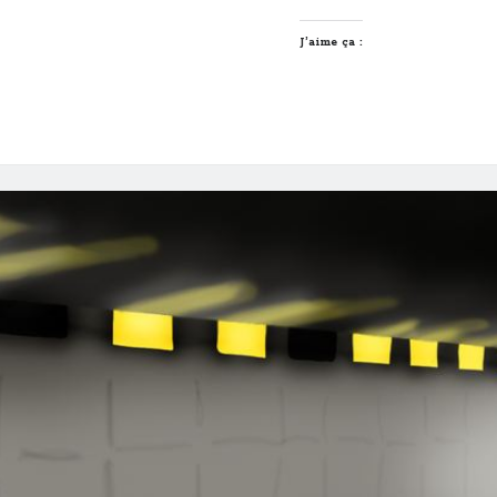
10
gifs
J’aime ça :
animés
!