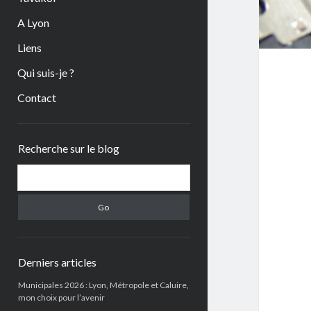
A Lyon
Liens
Qui suis-je ?
Contact
Sidebar
Recherche sur le blog
Search
Derniers articles
Municipales 2026 : Lyon, Métropole et Caluire,
mon choix pour l’avenir