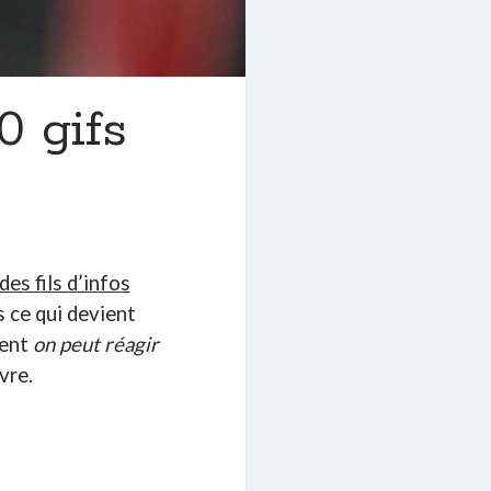
0 gifs
es fils d’infos
s ce qui devient
vent
on peut réagir
vre.