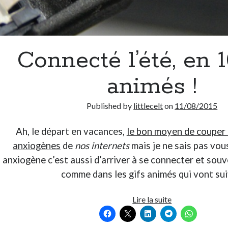
Connecté l’été, en 1
animés !
Published by
littlecelt
on
11/08/2015
Ah, le départ en vacances,
le bon moyen de couper d
anxiogènes
de
nos internets
mais je ne sais pas vou
anxiogène c’est aussi d’arriver à se connecter et sou
comme dans les gifs animés qui vont sui
Connecté
Lire la suite
l’été,
en