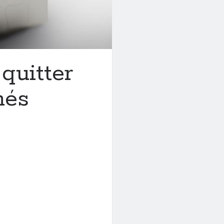
quitter
més