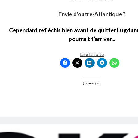
Envie d’outre-Atlantique ?
Cependant réfléchis bien avant de quitter Lugdun
pourrait t’arriver..
.
10
Lire la suite
raisons
de
ne
pas
J’aime ça :
quitter
Lyon
en
gif
animés