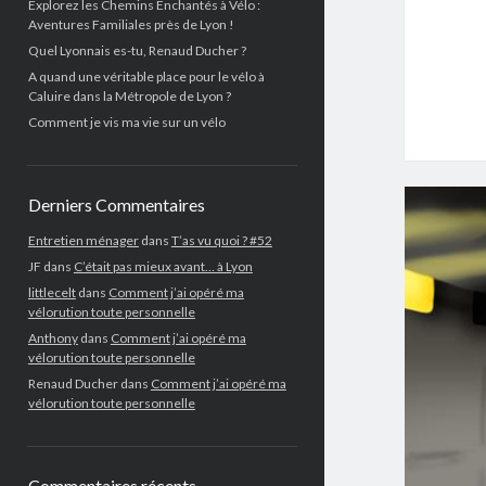
Explorez les Chemins Enchantés à Vélo :
Aventures Familiales près de Lyon !
Quel Lyonnais es-tu, Renaud Ducher ?
A quand une véritable place pour le vélo à
Caluire dans la Métropole de Lyon ?
Comment je vis ma vie sur un vélo
Derniers Commentaires
Entretien ménager
dans
T’as vu quoi ? #52
JF
dans
C’était pas mieux avant… à Lyon
littlecelt
dans
Comment j’ai opéré ma
vélorution toute personnelle
Anthony
dans
Comment j’ai opéré ma
vélorution toute personnelle
Renaud Ducher
dans
Comment j’ai opéré ma
vélorution toute personnelle
Commentaires récents