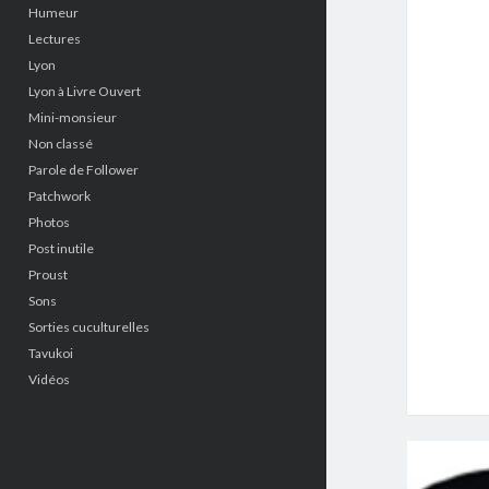
Humeur
Lectures
Lyon
Lyon à Livre Ouvert
Mini-monsieur
Non classé
Parole de Follower
Patchwork
Photos
Post inutile
Proust
Sons
Sorties cuculturelles
Tavukoi
Vidéos