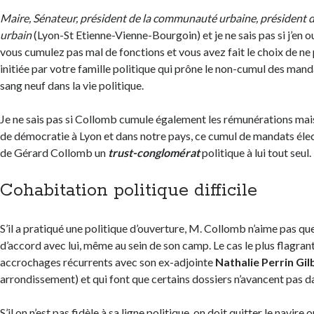
Maire, Sénateur, président de la communauté urbaine, président 
urbain
(Lyon-St Etienne-Vienne-Bourgoin) et je ne sais pas si j’en 
vous cumulez pas mal de fonctions et vous avez fait le choix de ne 
initiée par votre famille politique qui prône le non-cumul des man
sang neuf dans la vie politique.
Je ne sais pas si Collomb cumule également les rémunérations mais
de démocratie à Lyon et dans notre pays, ce cumul de mandats élect
de Gérard Collomb un
trust-conglomérat
politique à lui tout seul.
Cohabitation politique difficile
S’il a pratiqué une politique d’ouverture, M. Collomb n’aime pas que
d’accord avec lui, même au sein de son camp. Le cas le plus flagrant
accrochages récurrents avec son ex-adjointe
Nathalie Perrin Gil
arrondissement) et qui font que certains dossiers n’avancent pas da
S’il on n’est pas fidèle à sa ligne politique, on doit quitter le navire 