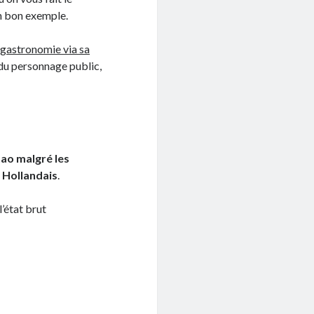
n bon exemple.
a gastronomie via sa
e du personnage public,
ao malgré les
 Hollandais
.
l’état brut