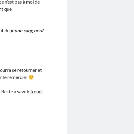
 n’est pas à moi de
nt que
aut du
jeune sang neuf
pourra se retourner et
ur le remercier
? Reste à savoir
à quel