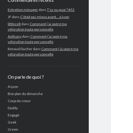
Entretien ménager
dans
T’as vu quoi ? #52
JF
dans
C’était pas mieux avant… à Lyon
littlecelt
dans
Comment j’ai opéré ma
vélorution toute personnelle
Anthony
dans
Comment j’ai opéré ma
vélorution toute personnelle
Renaud Ducher
dans
Comment j’ai opéré ma
vélorution toute personnelle
On parle de quoi ?
A Lyon
Bon plan du dimanche
Coup de coeur
Daddy
Engagé
Geek
Green