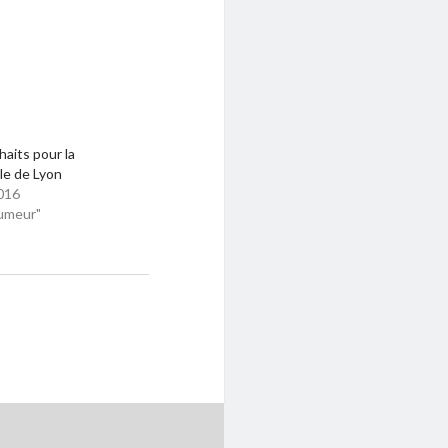
aits pour la
le de Lyon
016
umeur"