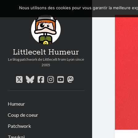
Nous utilisons des cookies pour vous garantir la meilleure exp
Littlecelt Humeur
Le blog patchwork de Littlecelt from Lyon since
2005
twitter
bluesky
facebook
instagram
youtube
mastodon
Humeur
Coup de coeur
Patchwork
Tavukoi