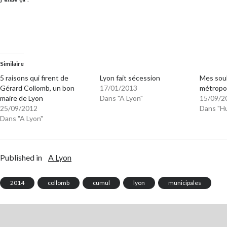
J’aime ça :
Similaire
5 raisons qui firent de
Lyon fait sécession
Mes souh
Gérard Collomb, un bon
17/01/2013
métropo
maire de Lyon
Dans "A Lyon"
15/09/2
25/09/2012
Dans "H
Dans "A Lyon"
Published in
A Lyon
2014
collomb
cumul
lyon
municipales