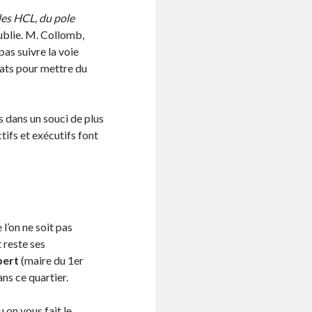
des HCL, du pole
oublie. M. Collomb,
pas suivre la voie
dats pour mettre du
 dans un souci de plus
ifs et exécutifs font
 l’on ne soit pas
 reste ses
bert
(maire du 1er
ns ce quartier.
ou on vous fait le