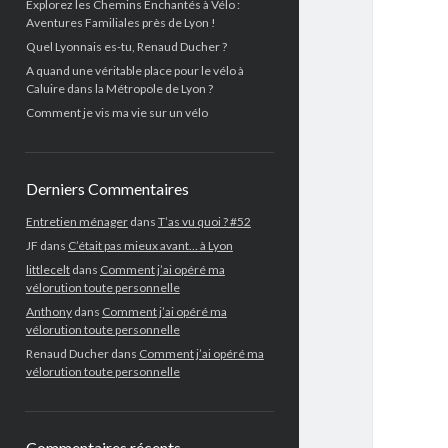
Explorez les Chemins Enchantés à Vélo :
Aventures Familiales près de Lyon !
Quel Lyonnais es-tu, Renaud Ducher ?
A quand une véritable place pour le vélo à
Caluire dans la Métropole de Lyon ?
Comment je vis ma vie sur un vélo
Derniers Commentaires
Entretien ménager
dans
T’as vu quoi ? #52
JF
dans
C’était pas mieux avant… à Lyon
littlecelt
dans
Comment j’ai opéré ma
vélorution toute personnelle
Anthony
dans
Comment j’ai opéré ma
vélorution toute personnelle
Renaud Ducher
dans
Comment j’ai opéré ma
vélorution toute personnelle
Commentaires récents