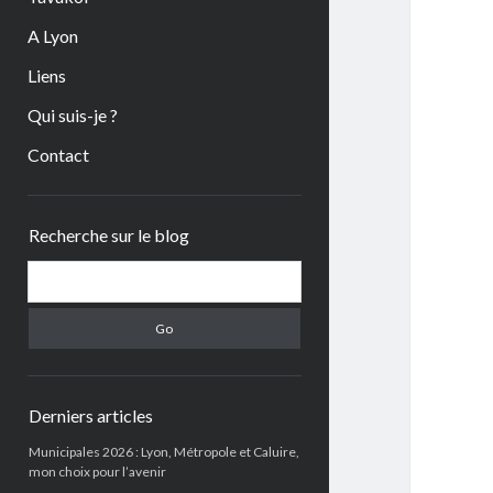
A Lyon
Liens
Qui suis-je ?
Contact
Sidebar
Recherche sur le blog
Search
Derniers articles
Municipales 2026 : Lyon, Métropole et Caluire,
mon choix pour l’avenir