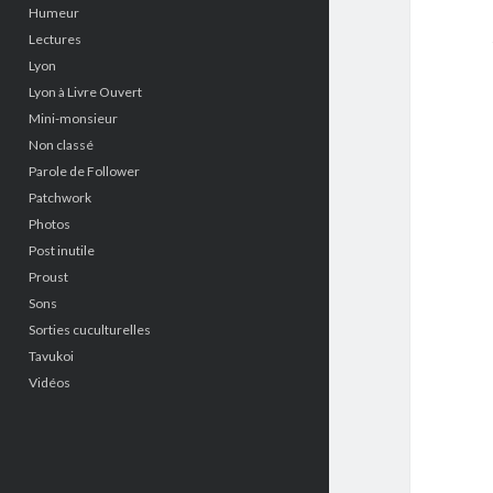
Humeur
Lectures
Lyon
Lyon à Livre Ouvert
Mini-monsieur
Non classé
Parole de Follower
Patchwork
Photos
Post inutile
Proust
Sons
Sorties cuculturelles
Tavukoi
Vidéos