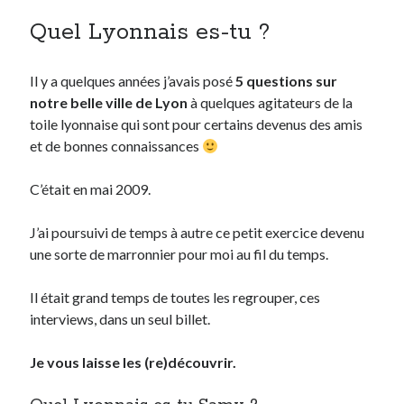
Quel Lyonnais es-tu ?
Derniers Commentaires
Entretien ménager
dans
T’as vu quoi ? #52
Il y a quelques années j’avais posé
5 questions sur
JF
dans
C’était pas mieux avant… à Lyon
notre belle ville de Lyon
à quelques agitateurs de la
littlecelt
dans
Comment j’ai opéré ma vélorution toute personnelle
toile lyonnaise qui sont pour certains devenus des amis
Anthony
dans
Comment j’ai opéré ma vélorution toute personnelle
et de bonnes connaissances
Renaud Ducher
dans
Comment j’ai opéré ma vélorution toute
personnelle
C’était en mai 2009.
J’ai poursuivi de temps à autre ce petit exercice devenu
Commentaires récents
une sorte de marronnier pour moi au fil du temps.
Entretien ménager
dans
T’as vu quoi ? #52
Il était grand temps de toutes les regrouper, ces
JF
dans
C’était pas mieux avant… à Lyon
interviews, dans un seul billet.
littlecelt
dans
Comment j’ai opéré ma vélorution toute personnelle
Anthony
dans
Comment j’ai opéré ma vélorution toute personnelle
Je vous laisse les (re)découvrir.
Renaud Ducher
dans
Comment j’ai opéré ma vélorution toute
personnelle