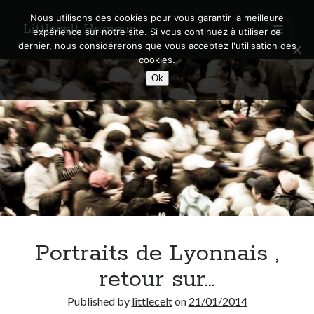
Nous utilisons des cookies pour vous garantir la meilleure
Littlecelt Humeur
open
expérience sur notre site. Si vous continuez à utiliser ce
primary
Sidebar
dernier, nous considérerons que vous acceptez l'utilisation des
menu
cookies.
Recherche sur le blog
Ok
Search
Derniers articles
Municipales 2026 : Lyon, Métropole et Caluire, mon choix pour l’avenir
Explorez les Chemins Enchantés à Vélo : Aventures Familiales près de
Lyon !
Portraits de Lyonnais ,
Quel Lyonnais es-tu, Renaud Ducher ?
A quand une véritable place pour le vélo à Caluire dans la Métropole de
retour sur…
Lyon ?
Comment je vis ma vie sur un vélo
Published by
littlecelt
on
21/01/2014