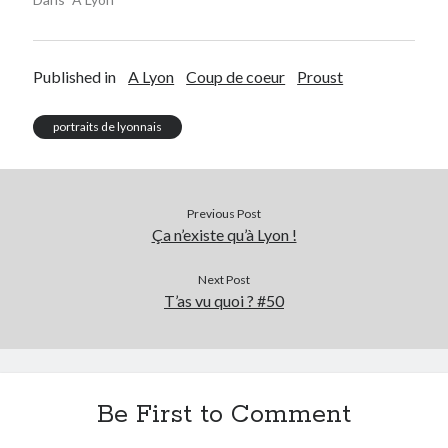
Published in
A Lyon
Coup de coeur
Proust
portraits de lyonnais
Previous Post
Ça n’existe qu’à Lyon !
Next Post
T’as vu quoi ? #50
Be First to Comment