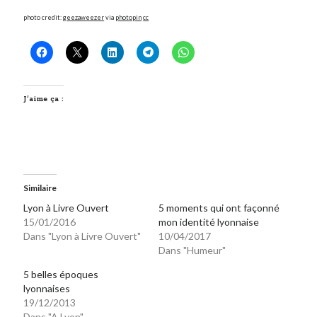
Post inutile
photo credit:
geezaweezer
via
photopin
cc
Proust
Sons
Sorties cuculturelles
Tavukoi
J’aime ça :
Vidéos
Similaire
Lyon à Livre Ouvert
5 moments qui ont façonné
15/01/2016
mon identité lyonnaise
Dans "Lyon à Livre Ouvert"
10/04/2017
Dans "Humeur"
5 belles époques
lyonnaises
19/12/2013
Dans "A Lyon"