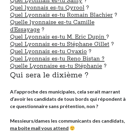
Quel Lyonnais es-tu Samy
?
Quel lyonnais es-tu Qyrool
?
Quel Lyonnais es-tu Romain Blachier
?
On parle de quoi ?
Quelle lyonnaise es-tu Camille
A Lyon
d’Essayage
?
Bon plan du dimanche
Quel Lyonnais es-tu M. Eric Dupin
?
Coup de coeur
Quel Lyonnais es-tu Stéphane Gillet
?
Daddy
Quel Lyonnais es-tu Ovaxio
?
Engagé
Quel Lyonnais es-tu Reno Bistan ?
Geek
Quelle Lyonnaise es-tu Stéphanie
?
Green
Qui sera le dixième ?
Humeur
Lectures
A l’approche des municipales, cela serait marrant
Lyon
d’avoir les candidats de tous bords qui répondent à
Lyon à Livre Ouvert
ce questionnaire sans prétention, non ?
Mini-monsieur
Non classé
Messieurs/dames les communicants des candidats,
Parole de Follower
ma boite mail vous attend
Patchwork
Photos