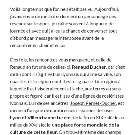
Voilà longtemps que l’on ne s’était pas vu. Aujourd’hui,
j’avais envie de mettre en lumière un personnage des
Derniers Commentaires
réseaux sur lesquels je traîne souvent à longueur de
Entretien ménager
dans
T’as vu quoi ? #52
journée et avec qui j’ai eu la chance de converser tout
JF
dans
C’était pas mieux avant… à Lyon
d’abord par messagerie interposée avant de le
littlecelt
dans
Comment j’ai opéré ma vélorution toute personnelle
rencontrer en chair et en os.
Anthony
dans
Comment j’ai opéré ma vélorution toute personnelle
Renaud Ducher
dans
Comment j’ai opéré ma vélorution toute
Des fois, les rencontres vous marquent, et celle de
personnelle
Renaud en fut une de celles-ci.
Renaud Ducher
, car c’est
de lui dont il s’agit, est un Lyonnais qui aime sa ville, son
quartier, et la région dont il est originaire. Une région à
Commentaires récents
laquelle il est viscéralement attaché, aux terres au sens
Entretien ménager
dans
T’as vu quoi ? #52
propre et figuré, car il est issu d’une lignée de rosiéristes
JF
dans
C’était pas mieux avant… à Lyon
lyonnais. L’un de ses ancêtres,
Joseph Pernet-Ducher
, est
littlecelt
dans
Comment j’ai opéré ma vélorution toute personnelle
même à l’origine de nombreuses créations de roses.
Anthony
dans
Comment j’ai opéré ma vélorution toute personnelle
Lyon et Villeurbanne furent
, de la fin du XIXe siècle au
Renaud Ducher
dans
Comment j’ai opéré ma vélorution toute
milieu du XXe siècle, u
ne place forte mondiale de la
personnelle
culture de cette fleur
. On trouvait même des champs