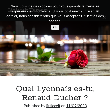
Nous utilisons des cookies pour vous garantir la meilleure
Littlecelt Humeur
open
expérience sur notre site. Si vous continuez à utiliser ce
primary
Sidebar
dernier, nous considérerons que vous acceptez l'utilisation des
menu
cookies.
Recherche sur le blog
Ok
Search
Derniers articles
Municipales 2026 : Lyon, Métropole et Caluire, mon choix pour l’avenir
Explorez les Chemins Enchantés à Vélo : Aventures Familiales près de
Lyon !
Quel Lyonnais es-tu,
Quel Lyonnais es-tu, Renaud Ducher ?
A quand une véritable place pour le vélo à Caluire dans la Métropole de
Renaud Ducher ?
Lyon ?
Comment je vis ma vie sur un vélo
Published by
littlecelt
on
11/09/2023