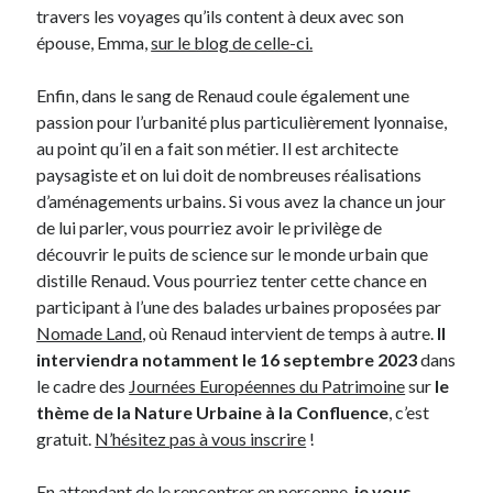
travers les voyages qu’ils content à deux avec son
Post inutile
épouse, Emma,
sur le blog de celle-ci.
Proust
Sons
Enfin, dans le sang de Renaud coule également une
Sorties cuculturelles
passion pour l’urbanité plus particulièrement lyonnaise,
Tavukoi
au point qu’il en a fait son métier. Il est architecte
Vidéos
paysagiste et on lui doit de nombreuses réalisations
d’aménagements urbains. Si vous avez la chance un jour
de lui parler, vous pourriez avoir le privilège de
découvrir le puits de science sur le monde urbain que
distille Renaud. Vous pourriez tenter cette chance en
participant à l’une des balades urbaines proposées par
Nomade Land
, où Renaud intervient de temps à autre.
Il
interviendra notamment le 16 septembre 2023
dans
le cadre des
Journées Européennes du Patrimoine
sur
le
thème de la Nature Urbaine à la Confluence
, c’est
gratuit.
N’hésitez pas à vous inscrire
!
En attendant de le rencontrer en personne,
je vous