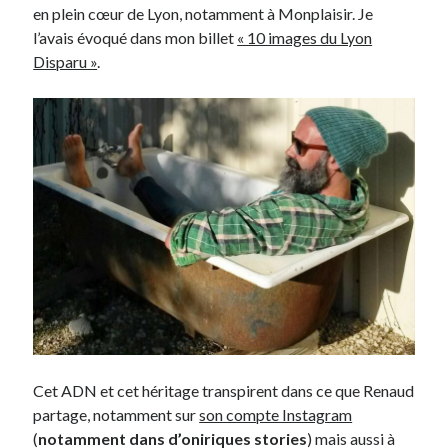
en plein cœur de Lyon, notamment à Monplaisir. Je
l’avais évoqué dans mon billet
« 10 images du Lyon
On parle de quoi ?
Disparu »
.
A Lyon
Bon plan du dimanche
Coup de coeur
Daddy
Engagé
Geek
Green
Humeur
Lectures
Lyon
Lyon à Livre Ouvert
Mini-monsieur
Non classé
Cet ADN et cet héritage transpirent dans ce que Renaud
Parole de Follower
partage, notamment sur
son compte Instagram
Patchwork
(
notamment dans d’oniriques stories
) mais aussi à
Photos