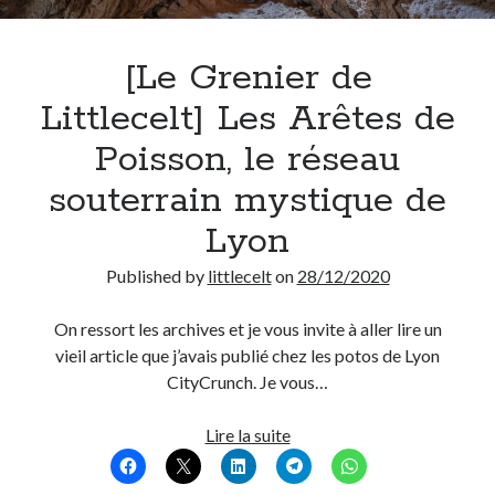
Derniers Commentaires
[Le Grenier de
Entretien ménager
dans
T’as vu quoi ? #52
Littlecelt] Les Arêtes de
JF
dans
C’était pas mieux avant… à Lyon
Poisson, le réseau
littlecelt
dans
Comment j’ai opéré ma vélorution toute personnelle
Anthony
dans
Comment j’ai opéré ma vélorution toute personnelle
souterrain mystique de
Renaud Ducher
dans
Comment j’ai opéré ma vélorution toute
personnelle
Lyon
Published by
littlecelt
on
28/12/2020
Commentaires récents
On ressort les archives et je vous invite à aller lire un
Entretien ménager
dans
T’as vu quoi ? #52
vieil article que j’avais publié chez les potos de Lyon
JF
dans
C’était pas mieux avant… à Lyon
CityCrunch. Je vous…
littlecelt
dans
Comment j’ai opéré ma vélorution toute personnelle
Anthony
dans
Comment j’ai opéré ma vélorution toute personnelle
[Le
Lire la suite
Renaud Ducher
dans
Comment j’ai opéré ma vélorution toute
Grenier
personnelle
de