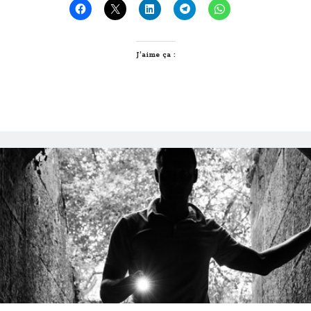
Lyon,
vous
n’auriez
pas…
J’aime ça :
#2