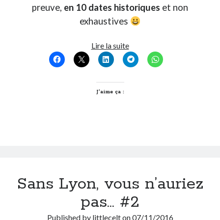
preuve,
en 10 dates historiques
et non
exhaustives
10
Lire la suite
dates
qui
ont
façonné
J’aime ça :
Lyon
Sans Lyon, vous n’auriez
pas… #2
Published by
littlecelt
on
07/11/2016