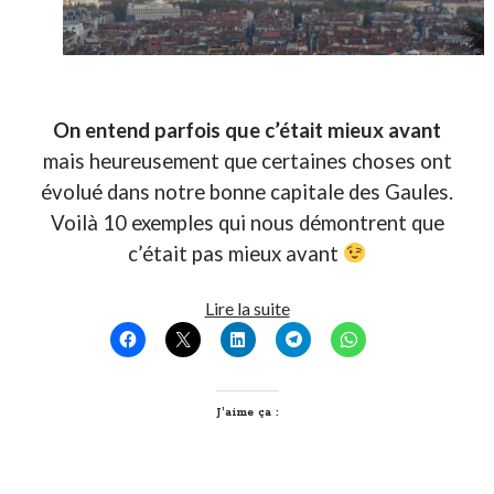
Post inutile
Proust
Sons
Sorties cuculturelles
On entend parfois que c’était mieux avant
Tavukoi
Vidéos
mais heureusement que certaines choses ont
évolué dans notre bonne capitale des Gaules.
Voilà 10 exemples qui nous démontrent que
c’était pas mieux avant
C’était
Lire la suite
pas
mieux
avant…
à
J’aime ça :
Lyon