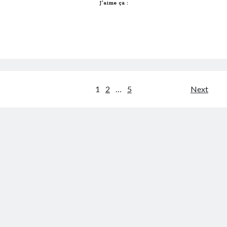
J’aime ça :
Pagination
1
2
…
5
Next
des
publications