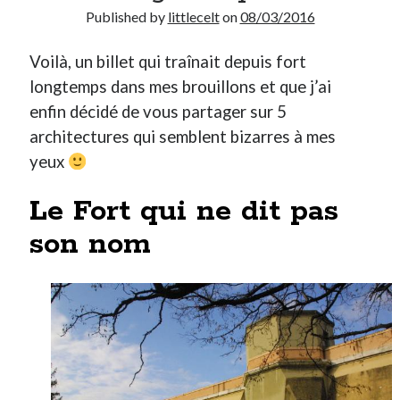
Published by
littlecelt
on
08/03/2016
Derniers Commentaires
Voilà, un billet qui traînait depuis fort
Entretien ménager
dans
T’as vu quoi ? #52
longtemps dans mes brouillons et que j’ai
JF
dans
C’était pas mieux avant… à Lyon
enfin décidé de vous partager sur 5
littlecelt
dans
Comment j’ai opéré ma vélorution toute personnelle
architectures qui semblent bizarres à mes
Anthony
dans
Comment j’ai opéré ma vélorution toute personnelle
yeux
Renaud Ducher
dans
Comment j’ai opéré ma vélorution toute
personnelle
Le Fort qui ne dit pas
son nom
Commentaires récents
Entretien ménager
dans
T’as vu quoi ? #52
JF
dans
C’était pas mieux avant… à Lyon
littlecelt
dans
Comment j’ai opéré ma vélorution toute personnelle
Anthony
dans
Comment j’ai opéré ma vélorution toute personnelle
Renaud Ducher
dans
Comment j’ai opéré ma vélorution toute
personnelle