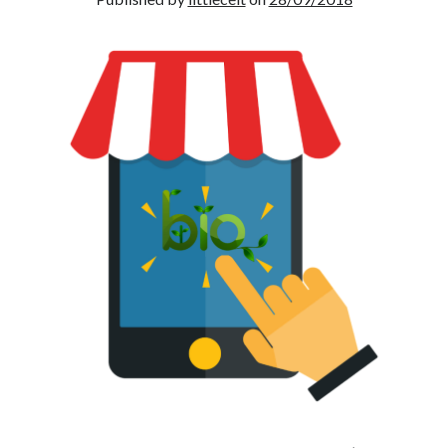
On parle de quoi ?
A Lyon
Bon plan du dimanche
Coup de coeur
Daddy
Engagé
Geek
Green
Humeur
Lectures
Lyon
Lyon à Livre Ouvert
Mini-monsieur
Non classé
Parole de Follower
Patchwork
Photos