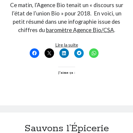
Ce matin, l’Agence Bio tenait un « discours sur
l’état de l’union Bio » pour 2018. En voici, un
petit résumé dans une infographie issue des
chiffres du
baromètre Agence Bio/CSA
.
Discours
Lire la suite
sur
l’état
de
l’union
J’aime ça :
Bio
Sauvons l’Épicerie