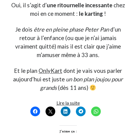
Oui, il s’agit d’
une ritournelle incessante
chez
moi en ce moment :
le karting
!
Je dois
être en pleine phase Peter Pan
d’un
retour à l’enfance (ou que je n’ai jamais
vraiment quitté) mais il est clair que j’aime
m’amuser même à 33 ans.
Et le plan
OnlyKart
dont je vais vous parler
aujourd’hui est juste
un bon plan joujou pour
grands
(dès 11 ans)
J’ai
Lire la suite
testé
le
Karting
du
J’aime ça :