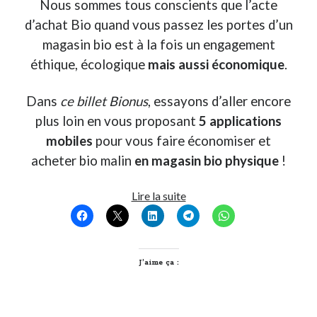
Nous sommes tous conscients que l’acte
Post inutile
d’achat Bio quand vous passez les portes d’un
Proust
magasin bio est à la fois un engagement
Sons
éthique, écologique
mais aussi économique
.
Sorties cuculturelles
Tavukoi
Dans
ce billet Bionus
, essayons d’aller encore
Vidéos
plus loin en vous proposant
5 applications
mobiles
pour vous faire économiser et
acheter bio malin
en magasin bio physique
!
5
Lire la suite
applications
mobiles
pour
consommer
J’aime ça :
Bio
malin
!