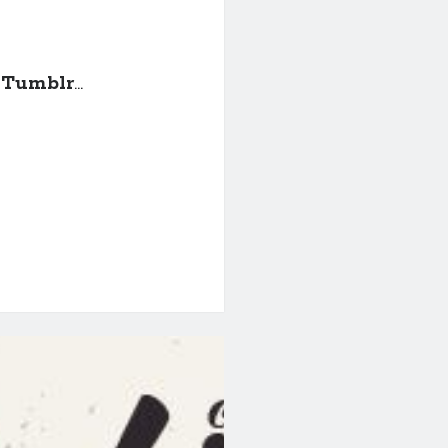
 Tumblr
…