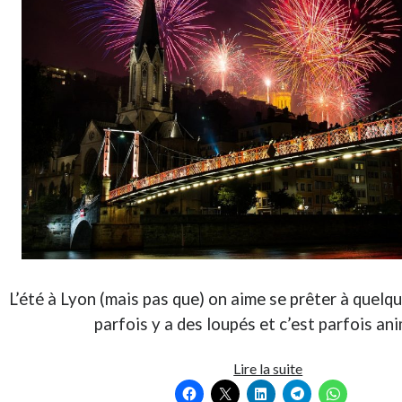
L’été à Lyon (mais pas que) on aime se prêter à quelq
parfois y a des loupés et c’est parfois an
Lyon,
Lire la suite
l’été,