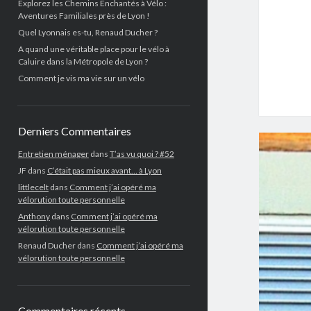
Explorez les Chemins Enchantés à Vélo :
Aventures Familiales près de Lyon !
Quel Lyonnais es-tu, Renaud Ducher ?
A quand une véritable place pour le vélo à
Caluire dans la Métropole de Lyon ?
Comment je vis ma vie sur un vélo
Derniers Commentaires
Entretien ménager
dans
T’as vu quoi ? #52
JF
dans
C’était pas mieux avant… à Lyon
littlecelt
dans
Comment j’ai opéré ma
vélorution toute personnelle
Anthony
dans
Comment j’ai opéré ma
vélorution toute personnelle
Renaud Ducher
dans
Comment j’ai opéré ma
vélorution toute personnelle
Commentaires récents