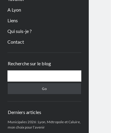
A Lyon
Liens
Qui suis-je ?
Contact
Sidebar
Recherche sur le blog
Search
Derniers articles
Municipales 2026 : Lyon, Métropole et Caluire,
mon choix pour l’avenir