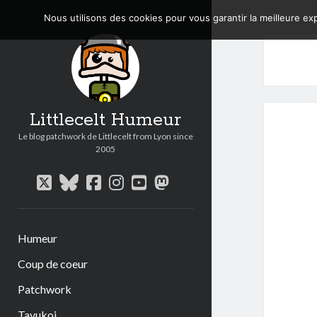
Nous utilisons des cookies pour vous garantir la meilleure exp
Littlecelt Humeur
Le blog patchwork de Littlecelt from Lyon since
2005
twitter
bluesky
facebook
instagram
youtube
mastodon
Humeur
Coup de coeur
Patchwork
Tavukoi