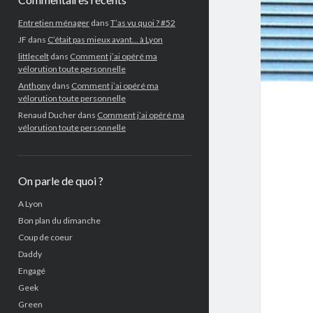
Entretien ménager
dans
T’as vu quoi ? #52
JF
dans
C’était pas mieux avant… à Lyon
littlecelt
dans
Comment j’ai opéré ma
vélorution toute personnelle
Anthony
dans
Comment j’ai opéré ma
vélorution toute personnelle
Renaud Ducher
dans
Comment j’ai opéré ma
vélorution toute personnelle
On parle de quoi ?
A Lyon
Bon plan du dimanche
Coup de coeur
Daddy
Engagé
Geek
Green