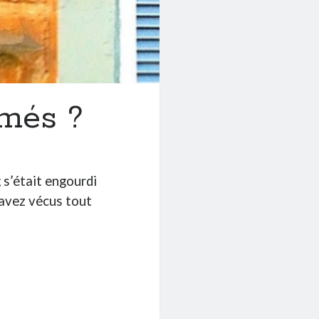
rmés ?
g s’était engourdi
 avez vécus tout