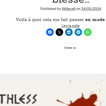
Published by
littlecelt
on
14/05/2014
Voilà à quoi cela me fait penser
en mode
Quand
Lire la suite
j’apprends
que
Yoann
Gourcuff
J’aime ça :
s’est
encore
blessé…