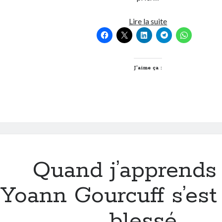
Le
Lire la suite
salarié,
cette
espèce
en
J’aime ça :
voie
de
disparition…
Quand j’apprends
Yoann Gourcuff s’est
blessé…