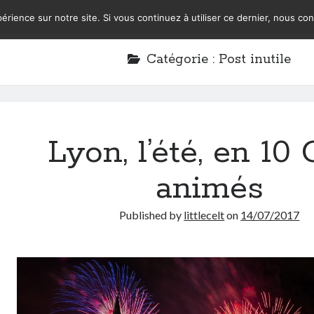
érience sur notre site. Si vous continuez à utiliser ce dernier, nous co
Catégorie :
Post inutile
Lyon, l’été, en 10
animés
Published by
littlecelt
on
14/07/2017