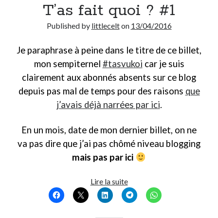
T’as fait quoi ? #1
Published by
littlecelt
on
13/04/2016
Je paraphrase à peine dans le titre de ce billet,
mon sempiternel
#tasvukoi
car je suis
clairement aux abonnés absents sur ce blog
depuis pas mal de temps pour des raisons
que
j’avais déjà narrées par ici
.
En un mois, date de mon dernier billet, on ne
va pas dire que j’ai pas chômé niveau blogging
mais pas par ici
T’as
Lire la suite
fait
quoi
?