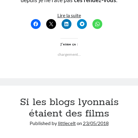
5
Lire la suite
rendez-
vous
Youtube
immanquables
J’aime ça :
(pour
chargement…
moi…)
Si les blogs lyonnais
étaient des films
Published by
littlecelt
on
23/05/2018