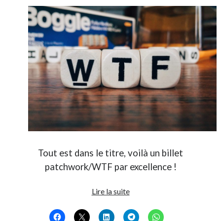
Tout est dans le titre, voilà un billet
patchwork/WTF par excellence !
Si
Lire la suite
les
blogs