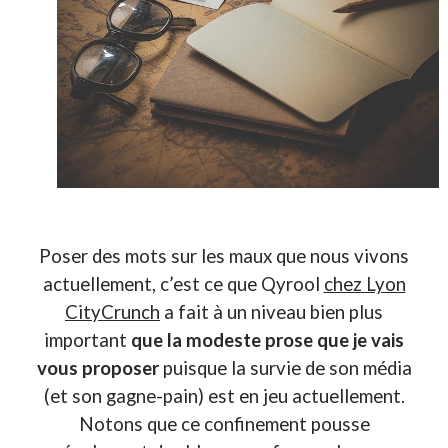
Derniers Commentaires
Entretien ménager
dans
T’as vu quoi ? #52
JF
dans
C’était pas mieux avant… à Lyon
littlecelt
dans
Comment j’ai opéré ma vélorution toute personnelle
Anthony
dans
Comment j’ai opéré ma vélorution toute personnelle
Renaud Ducher
dans
Comment j’ai opéré ma vélorution toute
personnelle
Poser des mots sur les maux que nous vivons
Commentaires récents
actuellement, c’est ce que Qyrool
chez Lyon
CityCrunch
a fait à un niveau bien plus
Entretien ménager
dans
T’as vu quoi ? #52
JF
dans
C’était pas mieux avant… à Lyon
important
que la modeste prose que je vais
littlecelt
dans
Comment j’ai opéré ma vélorution toute personnelle
vous proposer
puisque la survie de son média
Anthony
dans
Comment j’ai opéré ma vélorution toute personnelle
(et son gagne-pain) est en jeu actuellement.
Renaud Ducher
dans
Comment j’ai opéré ma vélorution toute
Notons que ce confinement pousse
personnelle