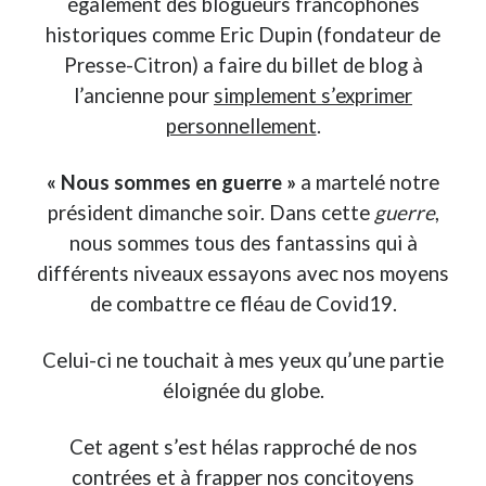
également des blogueurs francophones
historiques comme Eric Dupin (fondateur de
On parle de quoi ?
Presse-Citron) a faire du billet de blog à
A Lyon
l’ancienne pour
simplement s’exprimer
Bon plan du dimanche
personnellement
.
Coup de coeur
Daddy
« Nous sommes en guerre »
a martelé notre
Engagé
président dimanche soir. Dans cette
guerre
,
Geek
nous sommes tous des fantassins qui à
Green
différents niveaux essayons avec nos moyens
Humeur
Lectures
de combattre ce fléau de Covid19.
Lyon
Lyon à Livre Ouvert
Celui-ci ne touchait à mes yeux qu’une partie
Mini-monsieur
éloignée du globe.
Non classé
Parole de Follower
Cet agent s’est hélas rapproché de nos
Patchwork
contrées et à frapper nos concitoyens
Photos