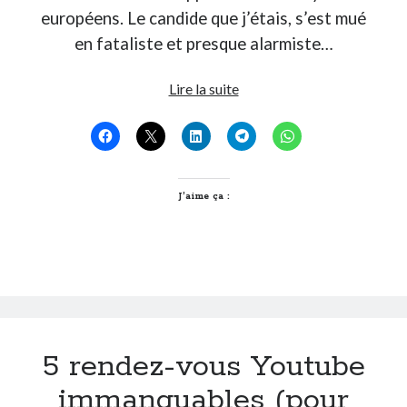
européens. Le candide que j’étais, s’est mué
Post inutile
Proust
en fataliste et presque alarmiste…
Sons
Sorties cuculturelles
Covid-
Lire la suite
Tavukoi
19,
Vidéos
j’écris
ton
nom
J’aime ça :
5 rendez-vous Youtube
immanquables (pour