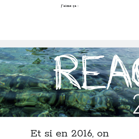
#1
J’aime ça :
Et si en 2016, on