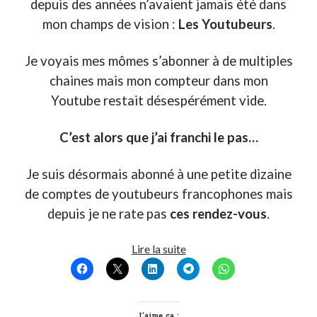
depuis des années n’avaient jamais été dans
Post inutile
mon champs de vision :
Les Youtubeurs
.
Proust
Sons
Je voyais mes mômes s’abonner à de multiples
Sorties cuculturelles
chaines mais mon compteur dans mon
Tavukoi
Youtube restait désespérément vide.
Vidéos
C’est alors que j’ai franchi le pas…
Je suis désormais abonné à une petite dizaine
de comptes de youtubeurs francophones mais
depuis je ne rate pas
ces rendez-vous
.
5
Lire la suite
rendez-
vous
Youtube
immanquables
J’aime ça :