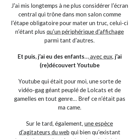
J’ai mis longtemps à ne plus considérer l’écran
central qui trône dans mon salon comme
On parle de quoi ?
l’étape obligatoire pour mater un truc, celui-ci
A Lyon
n’étant plus
qu’un périphérique d’affichage
Bon plan du dimanche
parmi tant d’autres.
Coup de coeur
Daddy
Et puis, j’ai eu des enfants…
avec eux
,
j’ai
Engagé
Geek
(re)découvert Youtube
Green
Humeur
Youtube qui était pour moi, une sorte de
Lectures
vidéo-gag géant peuplé de Lolcats et de
Lyon
gamelles en tout genre… Bref ce n’était pas
Lyon à Livre Ouvert
ma came.
Mini-monsieur
Non classé
Sur le tard, également,
une espèce
Parole de Follower
Patchwork
d’agitateurs du web
qui bien qu’existant
Photos