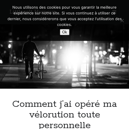
Nous utilisons des cookies pour vous garantir la meilleure
Littlecelt Humeur
open
expérience sur notre site. Si vous continuez à utiliser ce
primary
Sidebar
dernier, nous considérerons que vous acceptez l'utilisation des
menu
cookies.
Recherche sur le blog
Ok
Search
Derniers articles
Municipales 2026 : Lyon, Métropole et Caluire, mon choix pour l’avenir
Explorez les Chemins Enchantés à Vélo : Aventures Familiales près de
Lyon !
Comment j’ai opéré ma
Quel Lyonnais es-tu, Renaud Ducher ?
A quand une véritable place pour le vélo à Caluire dans la Métropole de
vélorution toute
Lyon ?
personnelle
Comment je vis ma vie sur un vélo