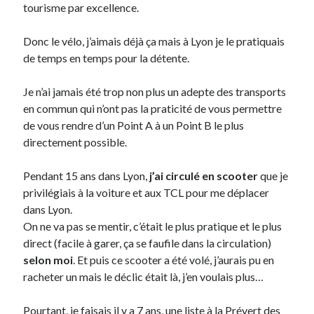
tourisme par excellence.
Post inutile
Proust
Donc le vélo, j’aimais déjà ça mais à Lyon je le pratiquais
Sons
de temps en temps pour la détente.
Sorties cuculturelles
Tavukoi
Je n’ai jamais été trop non plus un adepte des transports
Vidéos
en commun qui n’ont pas la praticité de vous permettre
de vous rendre d’un Point A à un Point B le plus
directement possible.
Pendant 15 ans dans Lyon,
j’ai circulé en scooter
que je
privilégiais à la voiture et aux TCL pour me déplacer
dans Lyon.
On ne va pas se mentir, c’était le plus pratique et le plus
direct (facile à garer, ça se faufile dans la circulation)
selon moi
. Et puis ce scooter a été volé, j’aurais pu en
racheter un mais le déclic était là, j’en voulais plus…
Pourtant, je faisais il y a 7 ans, une liste à la Prévert
des