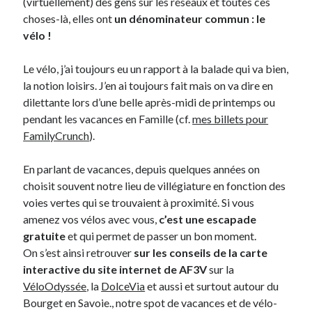
(virtuellement) des gens sur les réseaux et toutes ces
choses-là, elles ont
un dénominateur commun : le
vélo !
On parle de quoi ?
A Lyon
Le vélo, j’ai toujours eu un rapport à la balade qui va bien,
Bon plan du dimanche
la notion loisirs. J’en ai toujours fait mais on va dire en
Coup de coeur
dilettante lors d’une belle après-midi de printemps ou
Daddy
pendant les vacances en Famille (cf.
mes billets pour
Engagé
FamilyCrunch
).
Geek
Green
En parlant de vacances, depuis quelques années on
Humeur
choisit souvent notre lieu de villégiature en fonction des
Lectures
voies vertes qui se trouvaient à proximité. Si vous
Lyon
amenez vos vélos avec vous,
c’est une escapade
Lyon à Livre Ouvert
gratuite
et qui permet de passer un bon moment.
Mini-monsieur
On s’est ainsi retrouver
sur les conseils de la carte
Non classé
interactive du site internet de AF3V
sur la
Parole de Follower
VéloOdyssée
, la
DolceVia
et aussi et surtout autour du
Patchwork
Bourget en Savoie., notre spot de vacances et de vélo-
Photos