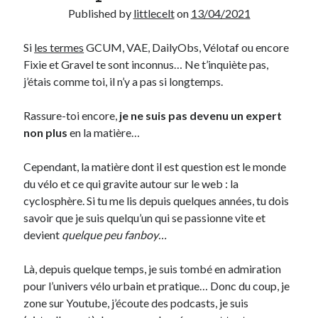
Published by
littlecelt
on
13/04/2021
Derniers Commentaires
Si
les termes
GCUM, VAE, DailyObs, Vélotaf ou encore
Entretien ménager
dans
T’as vu quoi ? #52
Fixie et Gravel te sont inconnus… Ne t’inquiète pas,
JF
dans
C’était pas mieux avant… à Lyon
j’étais comme toi, il n’y a pas si longtemps.
littlecelt
dans
Comment j’ai opéré ma vélorution toute personnelle
Anthony
dans
Comment j’ai opéré ma vélorution toute personnelle
Rassure-toi encore,
je ne suis pas devenu un expert
Renaud Ducher
dans
Comment j’ai opéré ma vélorution toute
non plus
en la matière…
personnelle
Cependant, la matière dont il est question est le monde
du vélo et ce qui gravite autour sur le web : la
Commentaires récents
cyclosphère. Si tu me lis depuis quelques années, tu dois
savoir que je suis quelqu’un qui se passionne vite et
Entretien ménager
dans
T’as vu quoi ? #52
devient
quelque peu fanboy…
JF
dans
C’était pas mieux avant… à Lyon
littlecelt
dans
Comment j’ai opéré ma vélorution toute personnelle
Là, depuis quelque temps, je suis tombé en admiration
Anthony
dans
Comment j’ai opéré ma vélorution toute personnelle
pour l’univers vélo urbain et pratique… Donc du coup, je
Renaud Ducher
dans
Comment j’ai opéré ma vélorution toute
personnelle
zone sur Youtube, j’écoute des podcasts, je suis