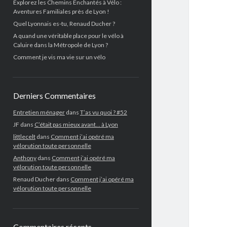
Explorez les Chemins Enchantés à Vélo :
Aventures Familiales près de Lyon !
Quel Lyonnais es-tu, Renaud Ducher ?
A quand une véritable place pour le vélo à
Caluire dans la Métropole de Lyon ?
Comment je vis ma vie sur un vélo
Derniers Commentaires
Entretien ménager
dans
T’as vu quoi ? #52
JF
dans
C’était pas mieux avant… à Lyon
littlecelt
dans
Comment j’ai opéré ma
vélorution toute personnelle
Anthony
dans
Comment j’ai opéré ma
vélorution toute personnelle
Renaud Ducher
dans
Comment j’ai opéré ma
vélorution toute personnelle
Commentaires récents