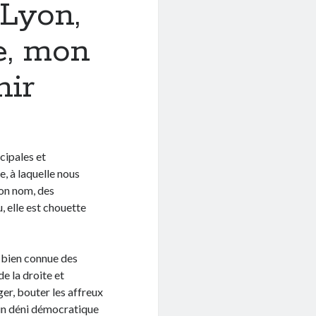
 Lyon,
e, mon
nir
cipales et
, à laquelle nous
son nom, des
u, elle est chouette
 bien connue des
de la droite et
er, bouter les affreux
 un déni démocratique