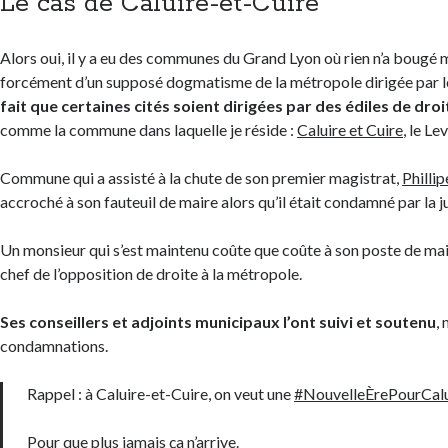
Le cas de Caluire-et-Cuire
Alors oui, il y a eu des communes du Grand Lyon où rien n’a bougé m
forcément d’un supposé dogmatisme de la métropole dirigée par l
fait que certaines cités soient dirigées par des édiles de dro
comme la commune dans laquelle je réside :
Caluire et Cuire
, le Le
Commune qui a assisté à la chute de son premier magistrat,
Philli
accroché à son fauteuil de maire alors qu’il était condamné par la j
Un monsieur qui s’est maintenu coûte que coûte à son poste de mai
chef de l’opposition de droite à la métropole.
Ses conseillers et adjoints municipaux l’ont suivi et soutenu
,
condamnations.
Rappel : à Caluire-et-Cuire, on veut une
#NouvelleÈrePourCalu
Pour que plus jamais ça n’arrive.