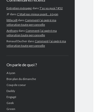
Entretien ménager
dans
T’as vu quoi ? #52
JF
dans
C’était pas mieux avant… à Lyon
littlecelt
dans
Comment j’ai opéré ma
vélorution toute personnelle
Anthony
dans
Comment j’ai opéré ma
vélorution toute personnelle
Renaud Ducher
dans
Comment j’ai opéré ma
vélorution toute personnelle
On parle de quoi ?
A Lyon
Bon plan du dimanche
Coup de coeur
Daddy
Engagé
Geek
Green