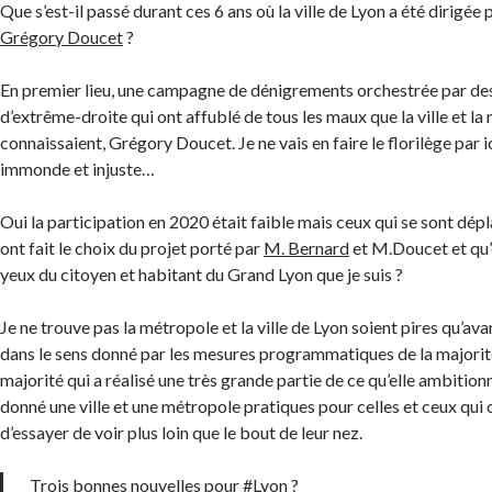
Que s’est-il passé durant ces 6 ans où la ville de Lyon a été dirigée 
Grégory Doucet
?
En premier lieu, une campagne de dénigrements orchestrée par des 
d’extrême-droite qui ont affublé de tous les maux que la ville et l
connaissaient, Grégory Doucet. Je ne vais en faire le florilège par ic
immonde et injuste…
Oui la participation en 2020 était faible mais ceux qui se sont dép
ont fait le choix du projet porté par
M. Bernard
et M.Doucet et qu’e
yeux du citoyen et habitant du Grand Lyon que je suis ?
Je ne trouve pas la métropole et la ville de Lyon soient pires qu’ava
dans le sens donné par les mesures programmatiques de la majorit
majorité qui a réalisé une très grande partie de ce qu’elle ambitionn
donné une ville et une métropole pratiques pour celles et ceux qui 
d’essayer de voir plus loin que le bout de leur nez.
Trois bonnes nouvelles pour
#Lyon
?