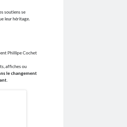
es soutiens se
e leur héritage.
ient Phillipe Cochet
s, affiches ou
sans le changement
tant
.