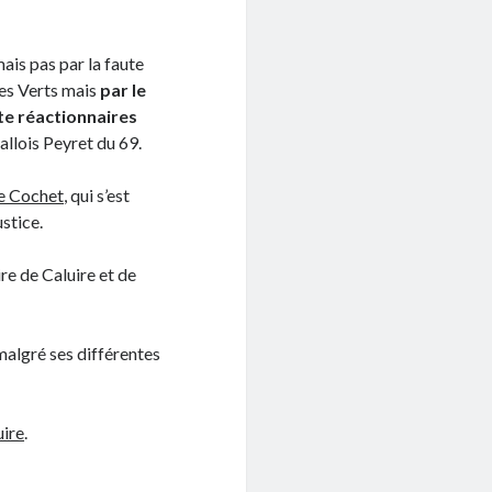
ais pas par la faute
es Verts mais
par le
ite réactionnaires
vallois Peyret du 69.
pe Cochet
, qui s’est
ustice.
re de Caluire et de
 malgré ses différentes
ire
.