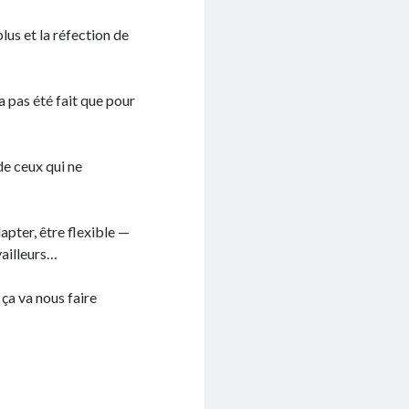
lus et la réfection de
’a pas été fait que pour
de ceux qui ne
dapter, être flexible —
vailleurs…
ça va nous faire