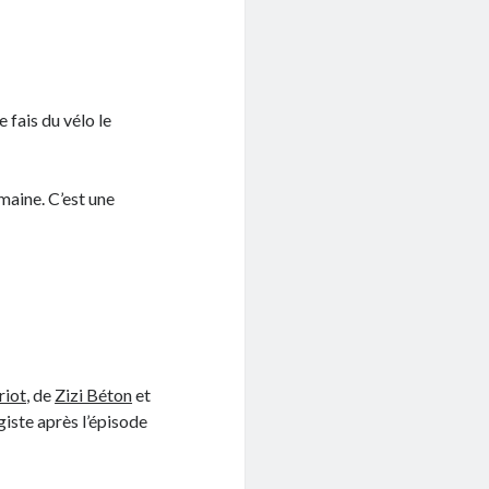
e fais du vélo le
emaine. C’est une
riot
, de
Zizi Béton
et
giste après l’épisode