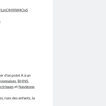
.co/LmOMXW4OxS
p
er d’un point A à un
lyonnaises
,
BHNS
,
éctriques
et
Navigone
.
s, rues des enfants, la