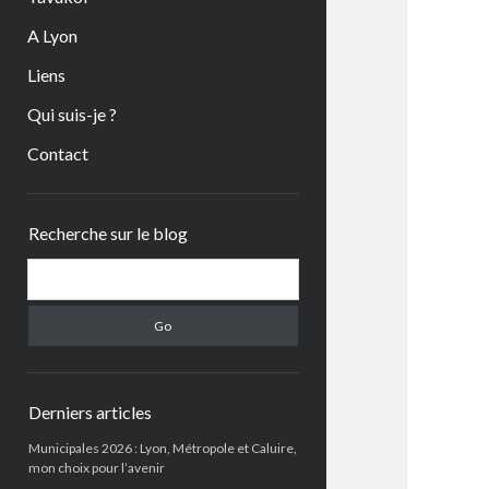
A Lyon
Liens
Qui suis-je ?
Contact
Sidebar
Recherche sur le blog
Search
Derniers articles
Municipales 2026 : Lyon, Métropole et Caluire,
mon choix pour l’avenir