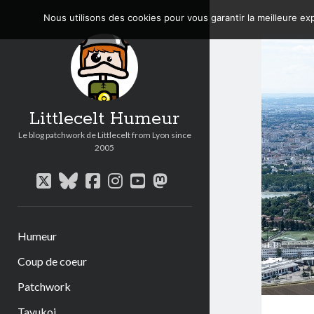
Nous utilisons des cookies pour vous garantir la meilleure exp
Littlecelt Humeur
Le blog patchwork de Littlecelt from Lyon since
2005
twitter
bluesky
facebook
instagram
youtube
mastodon
Humeur
Coup de coeur
Patchwork
Tavukoi