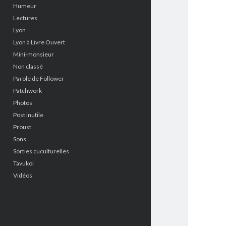
Humeur
Lectures
Lyon
Lyon à Livre Ouvert
Mini-monsieur
Non classé
Parole de Follower
Patchwork
Photos
Post inutile
Proust
Sons
Sorties cuculturelles
Tavukoi
Vidéos