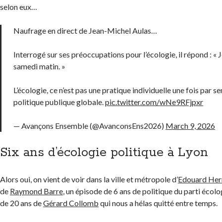
selon eux…
Naufrage en direct de Jean-Michel Aulas…
Interrogé sur ses préoccupations pour l’écologie, il répond : « J
samedi matin. »
L’écologie, ce n’est pas une pratique individuelle une fois par s
politique publique globale.
pic.twitter.com/wNe9RFjpxr
— Avançons Ensemble (@AvanconsEns2026)
March 9, 2026
Six ans d’écologie politique à Lyon
Alors oui, on vient de voir dans la ville et métropole d’
Edouard Her
de
Raymond Barre
, un épisode de 6 ans de politique du parti écolo
de 20 ans de
Gérard Collomb
qui nous a hélas quitté entre temps.