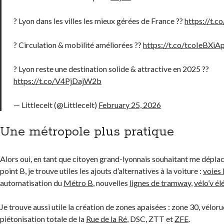
? Lyon dans les villes les mieux gérées de France ??
https://t
? Circulation & mobilité améliorées ??
https://t.co/tcoIeBXiA
? Lyon reste une destination solide & attractive en 2025 ??
https://t.co/V4PjDajW2b
— Littlecelt (@Littlecelt)
February 25, 2026
Une métropole plus pratique
Alors oui, en tant que citoyen grand-lyonnais souhaitant me déplac
point B, je trouve utiles les ajouts d’alternatives à la voiture :
voies 
automatisation du
Métro B
, nouvelles
lignes de tramway
,
vélo’v él
Je trouve aussi utile la création de zones apaisées : zone 30, vélorue
piétonisation totale de la
Rue de la Ré
, DSC, ZTT et
ZFE
.