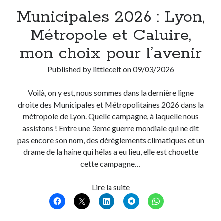
Municipales 2026 : Lyon,
Derniers Commentaires
Métropole et Caluire,
Entretien ménager
dans
T’as vu quoi ? #52
mon choix pour l’avenir
JF
dans
C’était pas mieux avant… à Lyon
littlecelt
dans
Comment j’ai opéré ma vélorution toute personnelle
Published by
littlecelt
on
09/03/2026
Anthony
dans
Comment j’ai opéré ma vélorution toute personnelle
Renaud Ducher
dans
Comment j’ai opéré ma vélorution toute
Voilà, on y est, nous sommes dans la dernière ligne
personnelle
droite des Municipales et Métropolitaines 2026 dans la
métropole de Lyon. Quelle campagne, à laquelle nous
assistons ! Entre une 3eme guerre mondiale qui ne dit
Commentaires récents
pas encore son nom, des
dérèglements climatiques
et un
drame de la haine qui hélas a eu lieu, elle est chouette
Entretien ménager
dans
T’as vu quoi ? #52
cette campagne…
JF
dans
C’était pas mieux avant… à Lyon
littlecelt
dans
Comment j’ai opéré ma vélorution toute personnelle
Municipales
Lire la suite
Anthony
dans
Comment j’ai opéré ma vélorution toute personnelle
2026
Renaud Ducher
dans
Comment j’ai opéré ma vélorution toute
personnelle
: