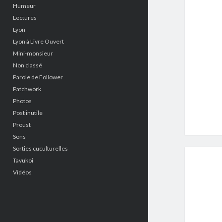
Humeur
Lectures
Lyon
Lyon à Livre Ouvert
Mini-monsieur
Non classé
Parole de Follower
Patchwork
Photos
Post inutile
Proust
Sons
Sorties cuculturelles
Tavukoi
Vidéos