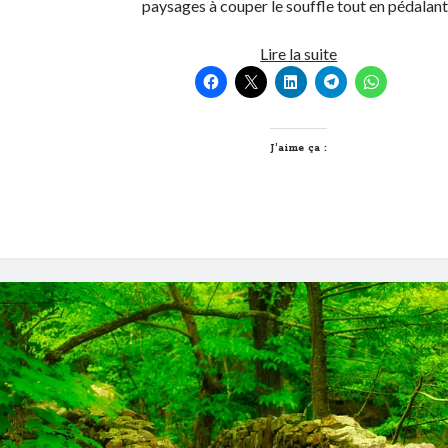
paysages à couper le souffle tout en pédalant
Explorez
Lire la suite
les
Chemins
Enchantés
à
J’aime ça :
Vélo
:
Aventures
Familiales
près
de
Lyon
!