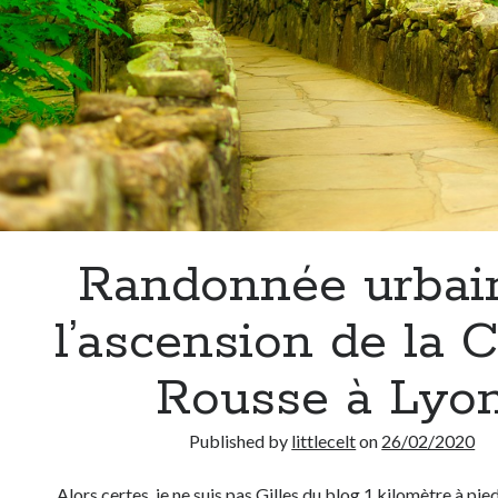
Randonnée urbai
l’ascension de la C
Rousse à Lyo
Published by
littlecelt
on
26/02/2020
Alors certes, je ne suis pas Gilles du blog 1 kilomètre à pie