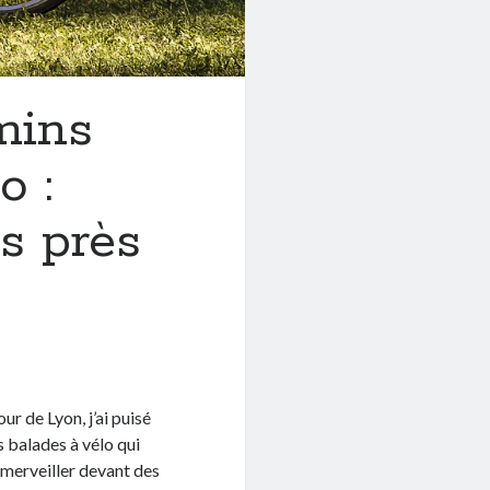
mins
o :
s près
r de Lyon, j’ai puisé
 balades à vélo qui
émerveiller devant des