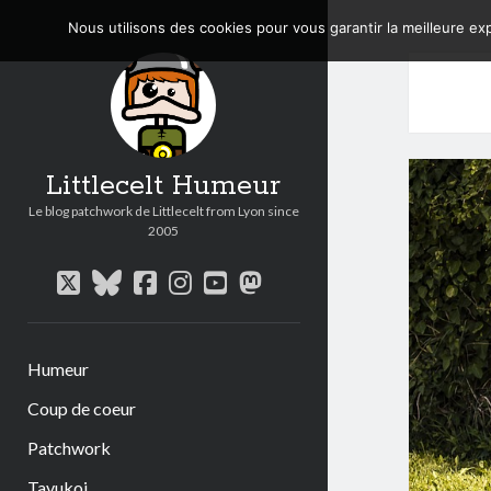
Nous utilisons des cookies pour vous garantir la meilleure exp
Littlecelt Humeur
Le blog patchwork de Littlecelt from Lyon since
2005
twitter
bluesky
facebook
instagram
youtube
mastodon
Humeur
Coup de coeur
Patchwork
Tavukoi