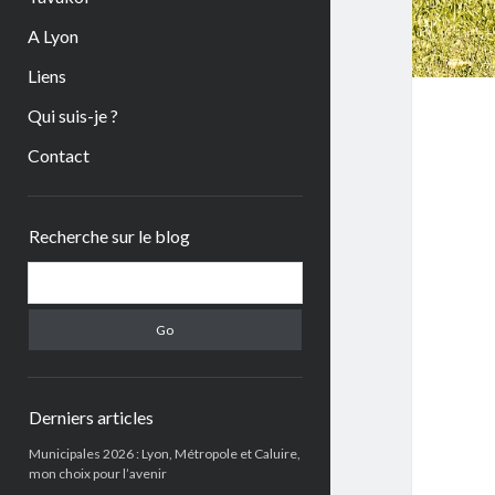
A Lyon
Liens
Qui suis-je ?
Contact
Sidebar
Recherche sur le blog
Search
Derniers articles
Municipales 2026 : Lyon, Métropole et Caluire,
mon choix pour l’avenir