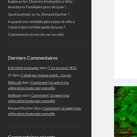
Explorez les Chemins Enchantés à Vélo :
Aventures Familiales près de Lyon !
Quel Lyonnais es-tu, Renaud Ducher ?
A quand une véritable place pour le vélo à
Caluire dans la Métropole de Lyon ?
Comment je vis ma vie sur un vélo
Derniers Commentaires
Entretien ménager
dans
T’as vu quoi ? #52
JF
dans
C’était pas mieux avant… à Lyon
littlecelt
dans
Comment j’ai opéré ma
vélorution toute personnelle
Anthony
dans
Comment j’ai opéré ma
vélorution toute personnelle
Renaud Ducher
dans
Comment j’ai opéré ma
vélorution toute personnelle
Commentaires récents