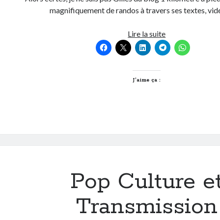
magnifiquement de randos à travers ses textes, vi
Randonnée
Lire la suite
urbaine
à
l’ascension
de
J’aime ça :
la
Croix-
Rousse
à
Lyon
Pop Culture e
Transmission