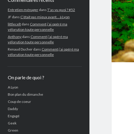
Entretien ménager
dans
T’as vu quoi ? #52
JF
dans
C’était pas mieux avant… à Lyon
littlecelt
dans
Comment j’ai opéré ma
vélorution toute personnelle
Anthony
dans
Comment j’ai opéré ma
vélorution toute personnelle
Renaud Ducher
dans
Comment j’ai opéré ma
vélorution toute personnelle
On parle de quoi ?
A Lyon
Bon plan du dimanche
Coup de coeur
Daddy
Engagé
Geek
Green