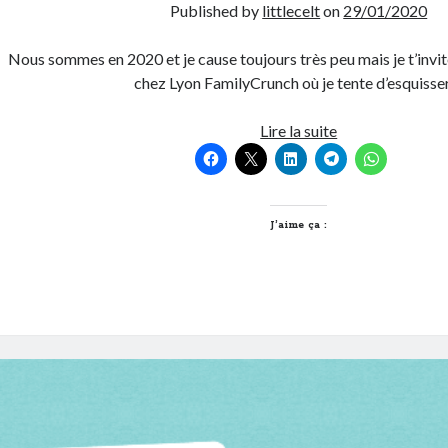
Published by
littlecelt
on
29/01/2020
Nous sommes en 2020 et je cause toujours très peu mais je t’invite
chez Lyon FamilyCrunch où je tente d’esquiss
Pop
Lire la suite
Culture
et
Transmission
J’aime ça :