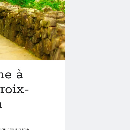
ne à
roix-
n
d qui vous parle