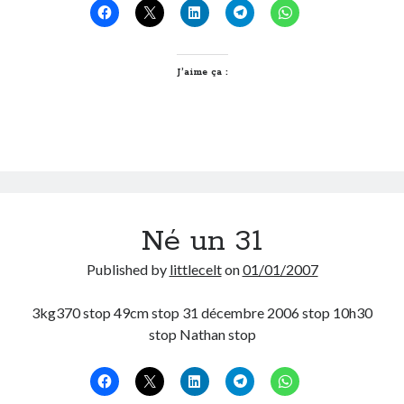
équitable!
Derniers Commentaires
J’aime ça :
Entretien ménager
dans
T’as vu quoi ? #52
JF
dans
C’était pas mieux avant… à Lyon
littlecelt
dans
Comment j’ai opéré ma vélorution toute personnelle
Anthony
dans
Comment j’ai opéré ma vélorution toute personnelle
Renaud Ducher
dans
Comment j’ai opéré ma vélorution toute
personnelle
Né un 31
Commentaires récents
Published by
littlecelt
on
01/01/2007
Entretien ménager
dans
T’as vu quoi ? #52
JF
dans
C’était pas mieux avant… à Lyon
3kg370 stop 49cm stop 31 décembre 2006 stop 10h30
littlecelt
dans
Comment j’ai opéré ma vélorution toute personnelle
stop Nathan stop
Anthony
dans
Comment j’ai opéré ma vélorution toute personnelle
Renaud Ducher
dans
Comment j’ai opéré ma vélorution toute
personnelle