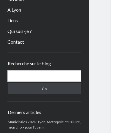
A Lyon
Liens
Qui suis-je ?
Contact
Sidebar
Recherche sur le blog
Search
Derniers articles
Municipales 2026 : Lyon, Métropole et Caluire,
mon choix pour l’avenir