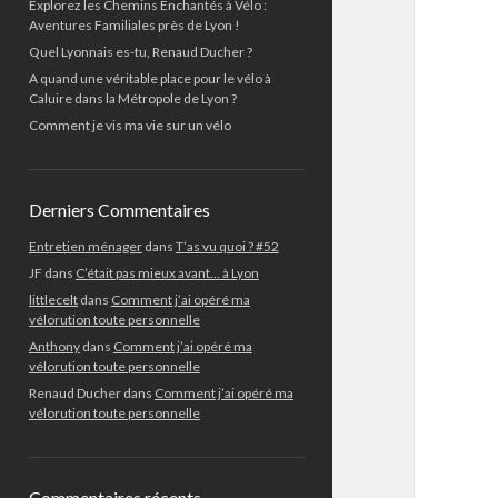
Explorez les Chemins Enchantés à Vélo :
Aventures Familiales près de Lyon !
Quel Lyonnais es-tu, Renaud Ducher ?
A quand une véritable place pour le vélo à
Caluire dans la Métropole de Lyon ?
Comment je vis ma vie sur un vélo
Derniers Commentaires
Entretien ménager
dans
T’as vu quoi ? #52
JF
dans
C’était pas mieux avant… à Lyon
littlecelt
dans
Comment j’ai opéré ma
vélorution toute personnelle
Anthony
dans
Comment j’ai opéré ma
vélorution toute personnelle
Renaud Ducher
dans
Comment j’ai opéré ma
vélorution toute personnelle
Commentaires récents