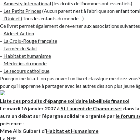
–
Amnesty International
(les droits de l’homme sont essentiels)
–
Les Petits Princes
(Aucun parent n’est à l’abri que son enfant to
–
l’Unicef
(Tous les enfants du monde…).
Ce livret permet également de reverser aux associations suivantes
–
Aide et Action
–
La Croix-Rouge française
–
L’armée du Salut
–
Habitat et humanisme
–
Médecins du monde
–
Le secours catholique
.
Pourquoi ne lui a-t-on pas ouvert un livret classique me direz vou
pour qu’il apprenne à partager avec les autres dès son plus jeune â
Liste des produits d’épargne solidaire labellisés finansol
Le mardi 16 janvier 2007 à
St Laurent de Chamousset
dans la 
aura un débat sur l’épargne solidaire organisé par
le forum s
présence :
Mme Alix Guibert d’
Habitat et Humanisme
La NEF