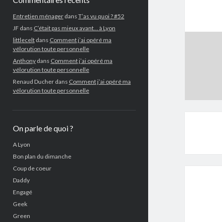
Entretien ménager
dans
T’as vu quoi ? #52
JF
dans
C’était pas mieux avant… à Lyon
littlecelt
dans
Comment j’ai opéré ma
vélorution toute personnelle
Anthony
dans
Comment j’ai opéré ma
vélorution toute personnelle
Renaud Ducher
dans
Comment j’ai opéré ma
vélorution toute personnelle
On parle de quoi ?
A Lyon
Bon plan du dimanche
Coup de coeur
Daddy
Engagé
Geek
Green