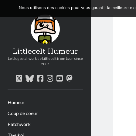
Nous utilisons des cookies pour vous garantir la meilleure exp
Littlecelt Humeur
Le blog patchwork de Littlecelt from Lyon since
2005
twitter
bluesky
facebook
instagram
youtube
mastodon
Humeur
Coup de coeur
Patchwork
Tavukoi