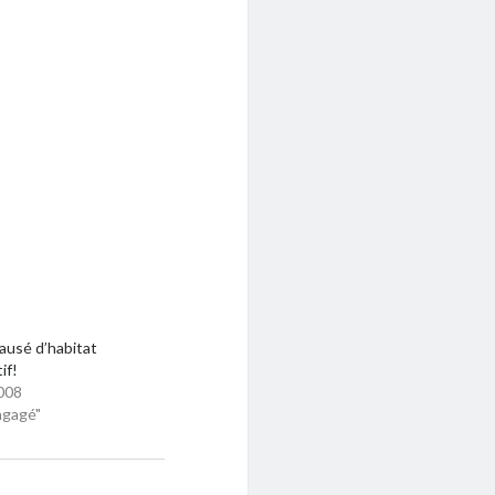
ausé d’habitat
if!
008
ngagé"