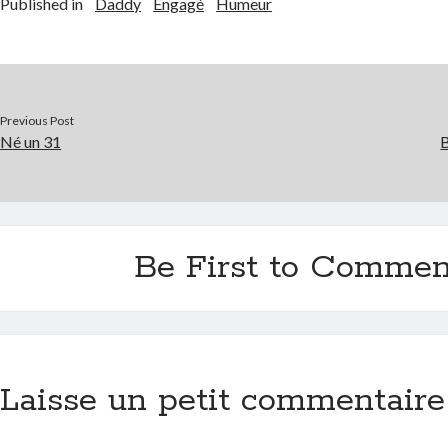
Published in
Daddy
Engagé
Humeur
Previous Post
Né un 31
B
Be First to Commen
Laisse un petit commentaire