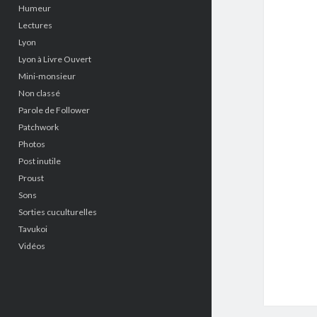
Humeur
Lectures
Lyon
Lyon à Livre Ouvert
Mini-monsieur
Non classé
Parole de Follower
Patchwork
Photos
Post inutile
Proust
Sons
Sorties cuculturelles
Tavukoi
Vidéos