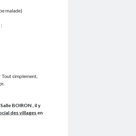
mbe malade)
 :
s? Tout simplement,
ge.
Salle BOIRON , il y
ocial des villages
en