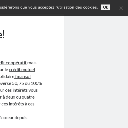
nsidérerons que vous acceptez l'utilisation des cookies.
Ok
!
dit coopératif
mais
ar le
crédit mutuel
olidaire
finansol
reversé 50, 75 ou 100%
Sur ces intérêts vous
ir à deux ou quatre
 ces intérêts à ces
 à coeur depuis