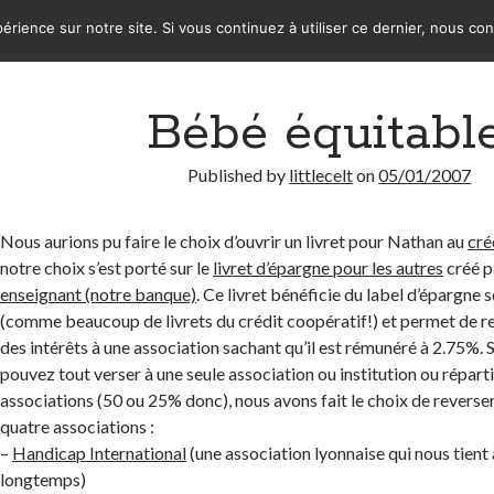
érience sur notre site. Si vous continuez à utiliser ce dernier, nous co
Bébé équitable
Published by
littlecelt
on
05/01/2007
Nous aurions pu faire le choix d’ouvrir un livret pour Nathan au
cré
notre choix s’est porté sur le
livret d’épargne pour les autres
créé p
enseignant (notre banque)
. Ce livret bénéficie du label d’épargne s
(comme beaucoup de livrets du crédit coopératif!) et permet de 
des intérêts à une association sachant qu’il est rémunéré à 2.75%. 
pouvez tout verser à une seule association ou institution ou répart
associations (50 ou 25% donc), nous avons fait le choix de reverser
quatre associations :
–
Handicap International
(une association lyonnaise qui nous tient
longtemps)