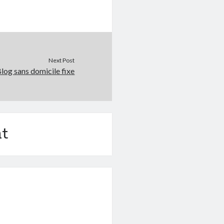
Next Post
log sans domicile fixe
t