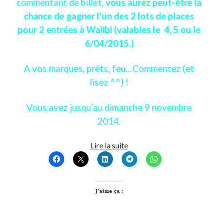
commentant de billet,
vous aurez peut-être la
chance de gagner l’un des 2 lots de places
On parle de quoi ?
pour 2 entrées à Walibi (valables le 4, 5 ou le
A Lyon
6/04/2015.)
Bon plan du dimanche
Coup de coeur
A vos marques, prêts, feu…Commentez (et
Daddy
lisez ^^) !
Engagé
Geek
Vous avez jusqu’au dimanche 9 novembre
Green
2014.
Humeur
Lectures
5
Lire la suite
Lyon
bonnes
Lyon à Livre Ouvert
raisons
Mini-monsieur
d’aller
Non classé
à
J’aime ça :
Parole de Follower
Walibi
Patchwork
Rhône-
Photos