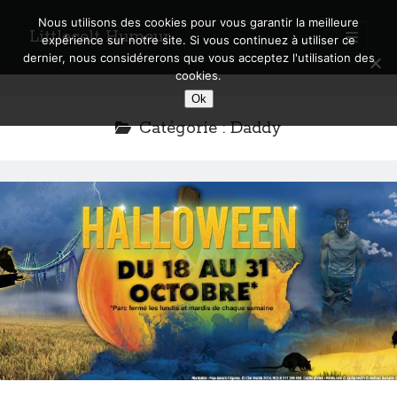
Nous utilisons des cookies pour vous garantir la meilleure
Littlecelt Humeur
open
expérience sur notre site. Si vous continuez à utiliser ce
primary
Sidebar
dernier, nous considérerons que vous acceptez l'utilisation des
menu
cookies.
Recherche sur le blog
Ok
Search
Catégorie :
Daddy
Derniers articles
Municipales 2026 : Lyon, Métropole et Caluire, mon choix pour l’avenir
Explorez les Chemins Enchantés à Vélo : Aventures Familiales près de
Lyon !
Quel Lyonnais es-tu, Renaud Ducher ?
A quand une véritable place pour le vélo à Caluire dans la Métropole de
Lyon ?
Comment je vis ma vie sur un vélo