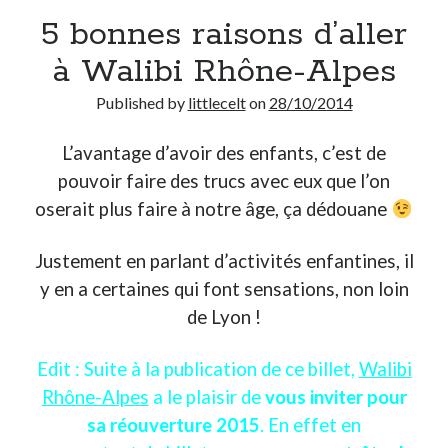
5 bonnes raisons d’aller
Derniers Commentaires
à Walibi Rhône-Alpes
Entretien ménager
dans
T’as vu quoi ? #52
Published by
littlecelt
on
28/10/2014
JF
dans
C’était pas mieux avant… à Lyon
littlecelt
dans
Comment j’ai opéré ma vélorution toute personnelle
L’avantage d’avoir des enfants, c’est de
Anthony
dans
Comment j’ai opéré ma vélorution toute personnelle
pouvoir faire des trucs avec eux que l’on
Renaud Ducher
dans
Comment j’ai opéré ma vélorution toute
personnelle
oserait plus faire à notre âge, ça dédouane
Justement en parlant d’activités enfantines, il
Commentaires récents
y en a certaines qui font sensations, non loin
Entretien ménager
dans
T’as vu quoi ? #52
de Lyon !
JF
dans
C’était pas mieux avant… à Lyon
littlecelt
dans
Comment j’ai opéré ma vélorution toute personnelle
Edit : Suite à la publication de ce billet,
Walibi
Anthony
dans
Comment j’ai opéré ma vélorution toute personnelle
Rhône-Alpes
a le plaisir de
vous inviter pour
Renaud Ducher
dans
Comment j’ai opéré ma vélorution toute
sa réouverture 2015
. En effet en
personnelle