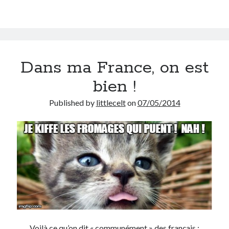
Alpes
Post inutile
Proust
Sons
Sorties cuculturelles
Tavukoi
Dans ma France, on est
Vidéos
bien !
Published by
littlecelt
on
07/05/2014
Voilà ce qu’on dit « communément » des français :