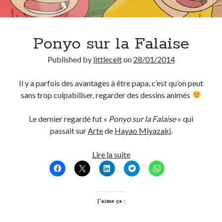
Ponyo sur la Falaise
Published by
littlecelt
on
28/01/2014
Il y a parfois des avantages à être papa, c’est qu’on peut
sans trop culpabiliser, regarder des dessins animés
Le dernier regardé fut «
Ponyo sur la Falaise
» qui
passait sur
Arte
de
Hayao Miyazaki
.
Ponyo
Lire la suite
sur
la
Falaise
J’aime ça :