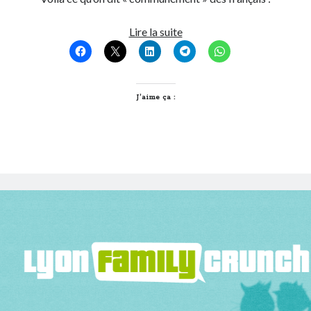
Dans
Lire la suite
ma
France,
on
est
J’aime ça :
bien
!