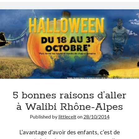
On parle de quoi ?
A Lyon
Bon plan du dimanche
Coup de coeur
Daddy
Engagé
Geek
Green
Humeur
Lectures
5 bonnes raisons d’aller
Lyon
Lyon à Livre Ouvert
à Walibi Rhône-Alpes
Mini-monsieur
Non classé
Published by
littlecelt
on
28/10/2014
Parole de Follower
Patchwork
L’avantage d’avoir des enfants, c’est de
Photos