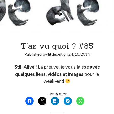
T’as vu quoi ? #85
Published by
littlecelt
on
24/10/2014
Still Alive !
La preuve, je vous laisse
avec
quelques liens, vidéos et images
pour le
week-end
T’as
Lire la suite
vu
quoi
?