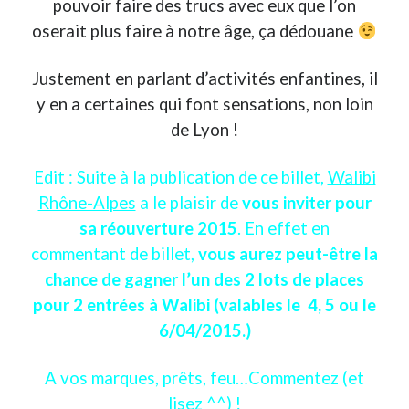
pouvoir faire des trucs avec eux que l’on
Post inutile
oserait plus faire à notre âge, ça dédouane
Proust
Sons
Justement en parlant d’activités enfantines, il
Sorties cuculturelles
y en a certaines qui font sensations, non loin
Tavukoi
de Lyon !
Vidéos
Edit : Suite à la publication de ce billet,
Walibi
Rhône-Alpes
a le plaisir de
vous inviter pour
sa réouverture 2015
. En effet en
commentant de billet,
vous aurez peut-être la
chance de gagner l’un des 2 lots de places
pour 2 entrées à Walibi (valables le 4, 5 ou le
6/04/2015.)
A vos marques, prêts, feu…Commentez (et
lisez ^^) !