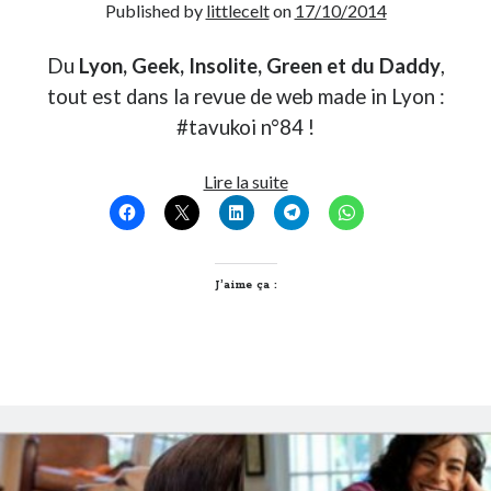
Published by
littlecelt
on
17/10/2014
Du
Lyon, Geek, Insolite, Green et du Daddy
,
tout est dans la revue de web made in Lyon :
#tavukoi n°84 !
T’as
Lire la suite
vu
quoi
?
#84
J’aime ça :