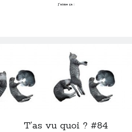
#85
J’aime ça :
T’as vu quoi ? #84