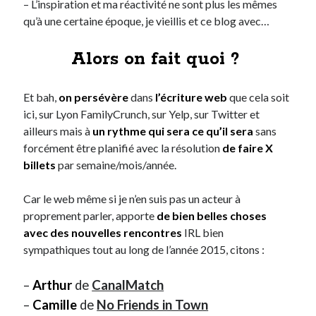
– L’inspiration et ma réactivité ne sont plus les mêmes
Post inutile
qu’à une certaine époque, je vieillis et ce blog avec…
Proust
Sons
Alors on fait quoi ?
Sorties cuculturelles
Tavukoi
Et bah,
on persévère
dans
l’écriture web
que cela soit
Vidéos
ici, sur Lyon FamilyCrunch, sur Yelp, sur Twitter et
ailleurs mais à
un rythme qui sera ce qu’il sera
sans
forcément être planifié avec la résolution
de faire X
billets
par semaine/mois/année.
Car le web même si je n’en suis pas un acteur à
proprement parler, apporte
de bien belles choses
avec des nouvelles rencontre
s
IRL bien
sympathiques tout au long de l’année 2015, citons :
–
Arthur
de
CanalMatch
–
Camille
de
No Friends in Town