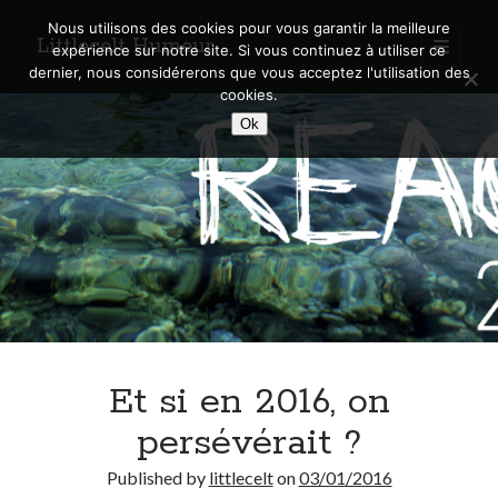
Nous utilisons des cookies pour vous garantir la meilleure
Littlecelt Humeur
open
expérience sur notre site. Si vous continuez à utiliser ce
primary
Sidebar
dernier, nous considérerons que vous acceptez l'utilisation des
menu
cookies.
Recherche sur le blog
Ok
Search
Derniers articles
Municipales 2026 : Lyon, Métropole et Caluire, mon choix pour l’avenir
Explorez les Chemins Enchantés à Vélo : Aventures Familiales près de
Lyon !
Et si en 2016, on
Quel Lyonnais es-tu, Renaud Ducher ?
A quand une véritable place pour le vélo à Caluire dans la Métropole de
persévérait ?
Lyon ?
Comment je vis ma vie sur un vélo
Published by
littlecelt
on
03/01/2016