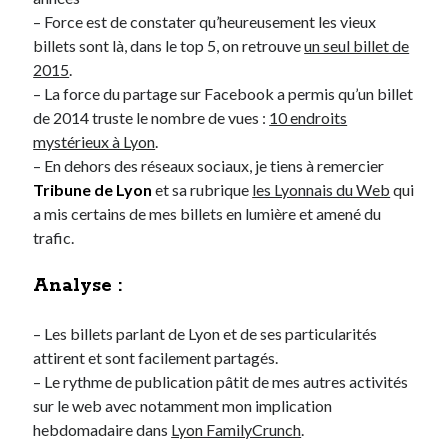
– Force est de constater qu’heureusement les vieux
billets sont là, dans le top 5, on retrouve
un seul billet de
On parle de quoi ?
2015
.
A Lyon
– La force du partage sur Facebook a permis qu’un billet
Bon plan du dimanche
de 2014 truste le nombre de vues :
10 endroits
Coup de coeur
mystérieux à Lyon
.
Daddy
– En dehors des réseaux sociaux, je tiens à remercier
Engagé
Tribune de Lyon
et sa rubrique
les Lyonnais du Web
qui
Geek
a mis certains de mes billets en lumière et amené du
Green
trafic.
Humeur
Lectures
Analyse :
Lyon
Lyon à Livre Ouvert
– Les billets parlant de Lyon et de ses particularités
Mini-monsieur
attirent et sont facilement partagés.
Non classé
– Le rythme de publication pâtit de mes autres activités
Parole de Follower
sur le web avec notamment mon implication
Patchwork
hebdomadaire dans
Lyon FamilyCrunch
.
Photos