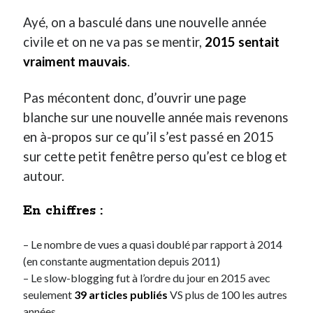
Ayé, on a basculé dans une nouvelle année
Derniers Commentaires
civile et on ne va pas se mentir,
2015 sentait
vraiment mauvais
.
Entretien ménager
dans
T’as vu quoi ? #52
JF
dans
C’était pas mieux avant… à Lyon
littlecelt
dans
Comment j’ai opéré ma vélorution toute personnelle
Pas mécontent donc, d’ouvrir une page
Anthony
dans
Comment j’ai opéré ma vélorution toute personnelle
blanche sur une nouvelle année mais revenons
Renaud Ducher
dans
Comment j’ai opéré ma vélorution toute
en à-propos sur ce qu’il s’est passé en 2015
personnelle
sur cette petit fenêtre perso qu’est ce blog et
autour.
Commentaires récents
En chiffres :
Entretien ménager
dans
T’as vu quoi ? #52
JF
dans
C’était pas mieux avant… à Lyon
– Le nombre de vues a quasi doublé par rapport à 2014
littlecelt
dans
Comment j’ai opéré ma vélorution toute personnelle
(en constante augmentation depuis 2011)
Anthony
dans
Comment j’ai opéré ma vélorution toute personnelle
– Le slow-blogging fut à l’ordre du jour en 2015 avec
Renaud Ducher
dans
Comment j’ai opéré ma vélorution toute
seulement
39 articles publiés
VS plus de 100 les autres
personnelle
années