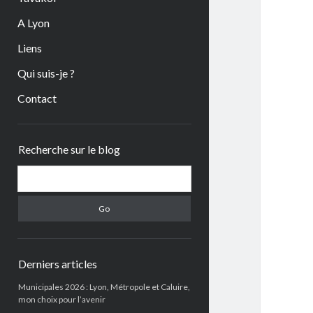
A Lyon
Liens
Qui suis-je ?
Contact
Sidebar
Recherche sur le blog
Search
Derniers articles
Municipales 2026 : Lyon, Métropole et Caluire,
mon choix pour l’avenir