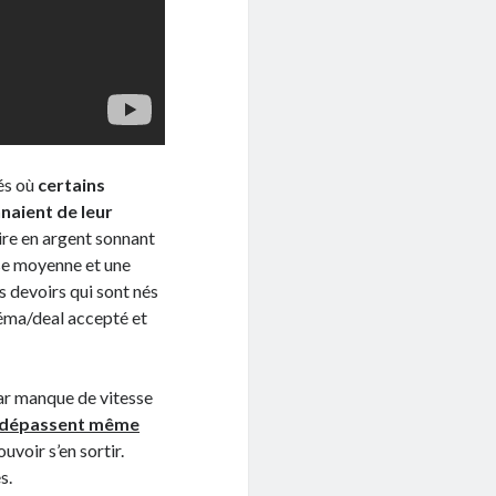
és où
certains
naient de leur
aire en argent sonnant
sse moyenne et une
s devoirs qui sont nés
chéma/deal accepté et
par manque de vitesse
s dépassent même
uvoir s’en sortir.
s.