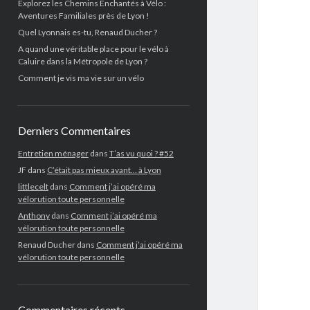
Explorez les Chemins Enchantés à Vélo :
Aventures Familiales près de Lyon !
Quel Lyonnais es-tu, Renaud Ducher ?
A quand une véritable place pour le vélo à
Caluire dans la Métropole de Lyon ?
Comment je vis ma vie sur un vélo
Derniers Commentaires
Entretien ménager
dans
T’as vu quoi ? #52
JF
dans
C’était pas mieux avant… à Lyon
littlecelt
dans
Comment j’ai opéré ma
vélorution toute personnelle
Anthony
dans
Comment j’ai opéré ma
vélorution toute personnelle
Renaud Ducher
dans
Comment j’ai opéré ma
vélorution toute personnelle
Commentaires récents