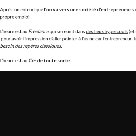
Après, on entend que
l’on va vers une société d’entrepreneurs
propre emploi.
L’heure est au
Freelance
qui se réunit dans
des lieux hypercools
(et 
pour avoir l’impression d’aller pointer à l’usine car l’entrepreneur-
besoin des repères classiques
.
L’heure est au
Co-
de toute sorte
.