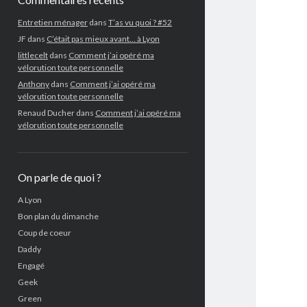
Entretien ménager
dans
T’as vu quoi ? #52
JF
dans
C’était pas mieux avant… à Lyon
littlecelt
dans
Comment j’ai opéré ma
vélorution toute personnelle
Anthony
dans
Comment j’ai opéré ma
vélorution toute personnelle
Renaud Ducher
dans
Comment j’ai opéré ma
vélorution toute personnelle
On parle de quoi ?
A Lyon
Bon plan du dimanche
Coup de coeur
Daddy
Engagé
Geek
Green