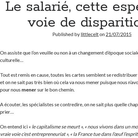
Le salarié, cette es
voie de dispariti
Published by
littlecelt
on
21/07/2015
On assiste que l’on veuille ou non à un changement d’époque socia
culturelle…
Tout est remis en cause, toutes les cartes semblent se redistribuer
et on ne sait pas très bien où cela va nous mener puisque nous n’avo
pour nous
mener
sur le bon chemin.
A écouter, les spécialistes se contredire, on ne sait plus quelle ch
prier…
On entend ici «
le capitalisme se meurt », « nous vivons dans un mon
vraie voie c’est entrepreneuriat », « la France tue dans l’œuf l’esprit 