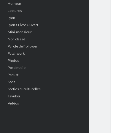
Humeur
Lectures
Lyon
Lyon à Livre Ouvert
Mini-monsieur
Non classé
Parole de Follower
Patchwork
Photos
Post inutile
Proust
Sons
Sorties cuculturelles
Tavukoi
Vidéos