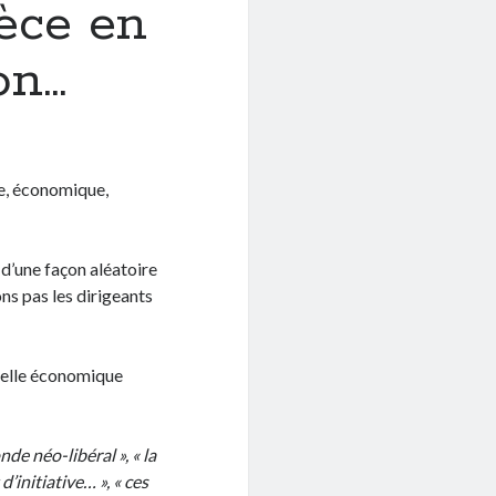
pèce en
on…
le, économique,
 d’une façon aléatoire
ns pas les dirigeants
apelle économique
de néo-libéral », « la
d’initiative… », « ces