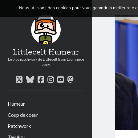
Nous utilisons des cookies pour vous garantir la meilleure exp
Littlecelt Humeur
Le blog patchwork de Littlecelt from Lyon since
2005
twitter
bluesky
facebook
instagram
youtube
mastodon
Humeur
Coup de coeur
Patchwork
Tavukoi