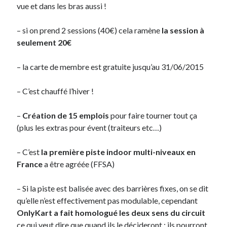
vue et dans les bras aussi !
– si on prend 2 sessions (40€) cela ramène
la session à
seulement 20€
– la carte de membre est gratuite jusqu’au 31/06/2015
–
C’est chauffé l’hiver !
–
Création de 15 emplois
pour faire tourner tout ça
(plus les extras pour évent (traiteurs etc…)
– C’est
la première piste indoor multi-niveaux en
France
a être agréée (FFSA)
– Si la piste est balisée avec des barrières fixes, on se dit
qu’elle n’est effectivement pas modulable, cependant
OnlyKart a fait homologué les deux sens du circuit
ce qui veut dire que quand ils le décideront : ils pourront