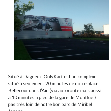
On parle de quoi ?
A Lyon
Bon plan du dimanche
Coup de coeur
Daddy
Engagé
Geek
Green
Humeur
Lectures
Lyon
Situé à Dagneux, OnlyKart est un complexe
Lyon à Livre Ouvert
situé à seulement 20 minutes de notre place
Mini-monsieur
Bellecour dans l’Ain (via autoroute mais aussi
Non classé
à 10 minutes à pied de la gare de Montluel)
Parole de Follower
pas très loin de notre bon parc de Miribel
Patchwork
Photos