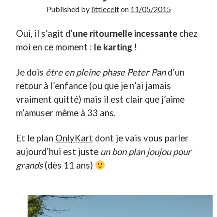
Published by
littlecelt
on
11/05/2015
Derniers Commentaires
Oui, il s’agit d’
une ritournelle incessante
chez
Entretien ménager
dans
T’as vu quoi ? #52
moi en ce moment :
le karting
!
JF
dans
C’était pas mieux avant… à Lyon
littlecelt
dans
Comment j’ai opéré ma vélorution toute personnelle
Je dois
être en pleine phase Peter Pan
d’un
Anthony
dans
Comment j’ai opéré ma vélorution toute personnelle
retour à l’enfance (ou que je n’ai jamais
Renaud Ducher
dans
Comment j’ai opéré ma vélorution toute
personnelle
vraiment quitté) mais il est clair que j’aime
m’amuser même à 33 ans.
Commentaires récents
Et le plan
OnlyKart
dont je vais vous parler
aujourd’hui est juste
un bon plan joujou pour
Entretien ménager
dans
T’as vu quoi ? #52
JF
dans
C’était pas mieux avant… à Lyon
grands
(dès 11 ans)
littlecelt
dans
Comment j’ai opéré ma vélorution toute personnelle
Anthony
dans
Comment j’ai opéré ma vélorution toute personnelle
Renaud Ducher
dans
Comment j’ai opéré ma vélorution toute
personnelle