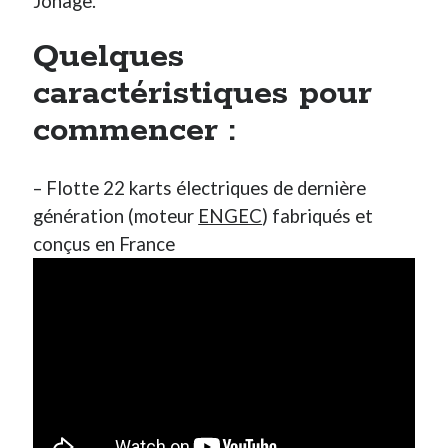
Jonage.
Post inutile
Quelques
Proust
Sons
caractéristiques pour
Sorties cuculturelles
Tavukoi
commencer :
Vidéos
– Flotte 22 karts électriques de dernière
génération (moteur
ENGEC
) fabriqués et
conçus en France