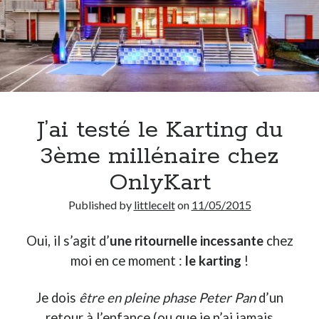
J’ai testé le Karting du
3ème millénaire chez
OnlyKart
Published by
littlecelt
on
11/05/2015
Oui, il s’agit d’
une ritournelle incessante
chez
moi en ce moment :
le karting
!
Je dois
être en pleine phase Peter Pan
d’un
retour à l’enfance (ou que je n’ai jamais