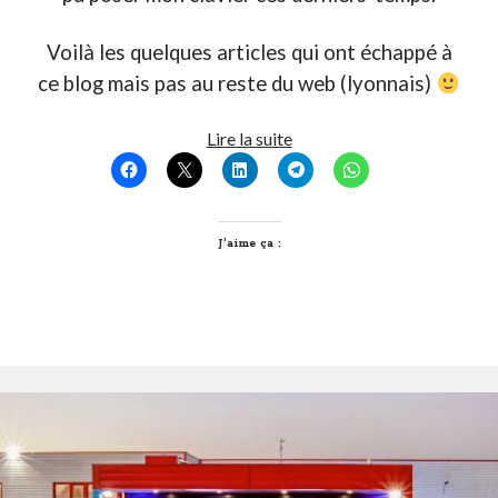
Voilà les quelques articles qui ont échappé à
ce blog mais pas au reste du web (lyonnais)
Là
Lire la suite
où
je
t’emmènerai…
J’aime ça :