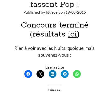
fassent Pop !
Post inutile
Proust
Published by
littlecelt
on
18/05/2015
Sons
Concours terminé
Sorties cuculturelles
Tavukoi
(résultats
ici
)
Vidéos
Rien à voir avec les Nuits, quoique, mais
souvenez-vous :
Un
Lire la suite
concours
pour
que
vos
J’aime ça :
Nuits
de
Fourvière