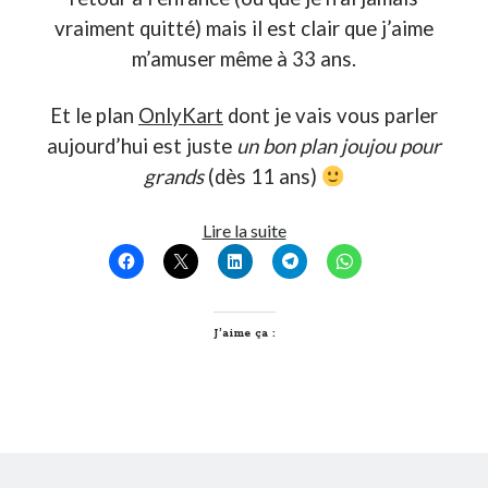
vraiment quitté) mais il est clair que j’aime
m’amuser même à 33 ans.
Et le plan
OnlyKart
dont je vais vous parler
aujourd’hui est juste
un bon plan joujou pour
grands
(dès 11 ans)
J’ai
Lire la suite
testé
le
Karting
du
J’aime ça :
3ème
millénaire
chez
OnlyKart