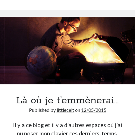
fassent
Pop
!
Là où je t’emmènerai…
Published by
littlecelt
on
12/05/2015
Il y a ce blog et il y a d’autres espaces où j’ai
pu poser mon clavier ces derniers-temps.