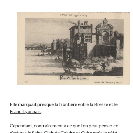
Post inutile
Proust
Sons
Sorties cuculturelles
Tavukoi
Vidéos
Elle marquait presque la frontière entre la Bresse et le
Franc-Lyonnais
.
Cependant, contrairement à ce que l’on peut penser ce
n’est pas le Saint-Clair de
Caluire et Cuire
mais le côté