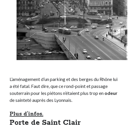
On parle de quoi ?
A Lyon
Bon plan du dimanche
Coup de coeur
Daddy
Engagé
Geek
Green
Humeur
L’aménagement d’un parking et des berges du Rhône lui
Lectures
a été fatal. Faut dire, que ce rond-point et passage
Lyon
souterrain pour les piétons n’étaient plus trop en
odeur
Lyon à Livre Ouvert
de sainteté auprès des Lyonnais.
Mini-monsieur
Non classé
Plus d’infos.
Parole de Follower
Porte de Saint Clair
Patchwork
Photos