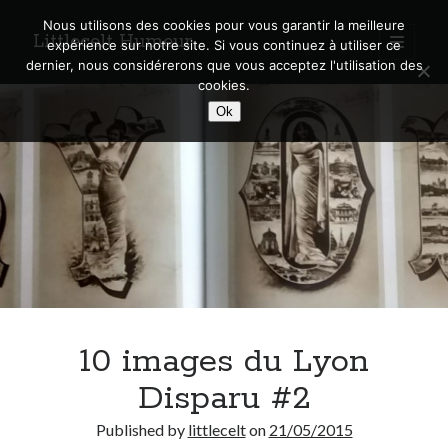
Nous utilisons des cookies pour vous garantir la meilleure
Littlecelt Humeur
open
expérience sur notre site. Si vous continuez à utiliser ce
primary
Sidebar
dernier, nous considérerons que vous acceptez l'utilisation des
menu
cookies.
Recherche sur le blog
Ok
Search
Derniers articles
Municipales 2026 : Lyon, Métropole et Caluire, mon choix pour l’avenir
Explorez les Chemins Enchantés à Vélo : Aventures Familiales près de
Lyon !
10 images du Lyon
Quel Lyonnais es-tu, Renaud Ducher ?
A quand une véritable place pour le vélo à Caluire dans la Métropole de
Disparu #2
Lyon ?
Comment je vis ma vie sur un vélo
Published by
littlecelt
on
21/05/2015