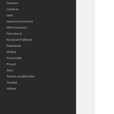
Humeur
Lectures
Lyon
Lyon à Livre Ouvert
Mini-monsieur
Non classé
Parole de Follower
Patchwork
Photos
Post inutile
Proust
Sons
Sorties cuculturelles
Tavukoi
Vidéos