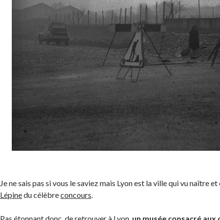
Je ne sais pas si vous le saviez mais Lyon est la ville qui vu naître e
Lépine
du célèbre
concours
.
Pas étonnant donc, de retrouver à Lyon,
un musée consacré aux o