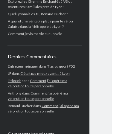
Explorez les Chemins Enchantés à Vélo :
Aventures Familiales près de Lyon !
Quel Lyonnais es-tu, Renaud Ducher ?
A quand une véritable place pour le vélo à
Caluire dans la Métropole de Lyon ?
Comment je vis ma vie sur un vélo
Derniers Commentaires
Entretien ménager
dans
T’as vu quoi ? #52
JF
dans
C’était pas mieux avant… à Lyon
littlecelt
dans
Comment j’ai opéré ma
vélorution toute personnelle
Anthony
dans
Comment j’ai opéré ma
vélorution toute personnelle
Renaud Ducher
dans
Comment j’ai opéré ma
vélorution toute personnelle
Commentaires récents