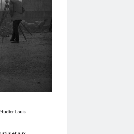
t étudier
Louis
utils et aux