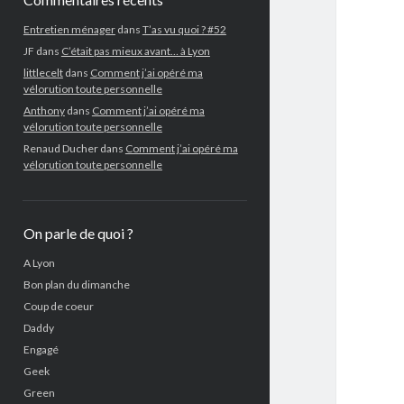
Entretien ménager
dans
T’as vu quoi ? #52
JF
dans
C’était pas mieux avant… à Lyon
littlecelt
dans
Comment j’ai opéré ma
vélorution toute personnelle
Anthony
dans
Comment j’ai opéré ma
vélorution toute personnelle
Renaud Ducher
dans
Comment j’ai opéré ma
vélorution toute personnelle
On parle de quoi ?
A Lyon
Bon plan du dimanche
Coup de coeur
Daddy
Engagé
Geek
Green