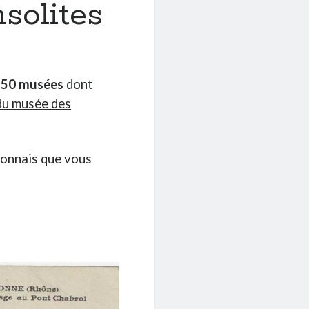
solites
 50 musées
dont
 du musée des
lyonnais que vous