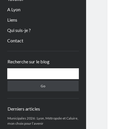
A Lyon
Liens
Qui suis-je ?
Contact
Sidebar
Recherche sur le blog
Search
Derniers articles
Municipales 2026 : Lyon, Métropole et Caluire,
mon choix pour l’avenir