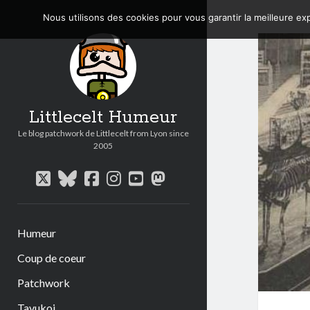
Nous utilisons des cookies pour vous garantir la meilleure exp
Littlecelt Humeur
Le blog patchwork de Littlecelt from Lyon since
2005
twitter
bluesky
facebook
instagram
youtube
mastodon
Humeur
Coup de coeur
Patchwork
Tavukoi