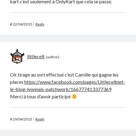
kart c’est seulement à OnlyKart que cela se passe.
#
22/04/2015
Reply
littlecelt
Ok tirage au sort effectué c’est Camille qui gagne les
places
https://www.facebook.com/pages/Littleceltnet-
le-blog-lyonnais-patchwork/166777413377369
Merci à tous d’avoir participé
#
29/04/2015
Reply