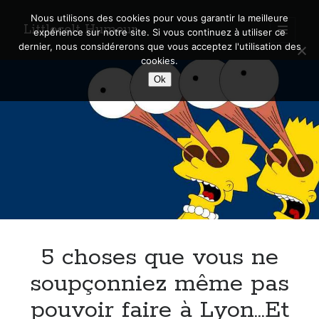
Nous utilisons des cookies pour vous garantir la meilleure
Littlecelt Humeur
open
expérience sur notre site. Si vous continuez à utiliser ce
primary
Sidebar
dernier, nous considérerons que vous acceptez l'utilisation des
menu
cookies.
Recherche sur le blog
Ok
Search
Derniers articles
Municipales 2026 : Lyon, Métropole et Caluire, mon choix pour l’avenir
Explorez les Chemins Enchantés à Vélo : Aventures Familiales près de
Lyon !
5 choses que vous ne
Quel Lyonnais es-tu, Renaud Ducher ?
A quand une véritable place pour le vélo à Caluire dans la Métropole de
soupçonniez même pas
Lyon ?
pouvoir faire à Lyon…Et
Comment je vis ma vie sur un vélo