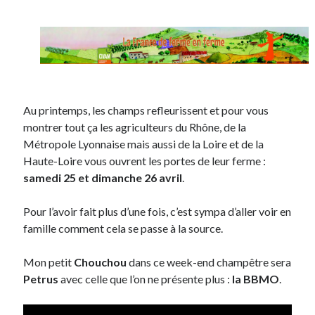
On parle de quoi ?
A Lyon
Bon plan du dimanche
Coup de coeur
Au printemps, les champs refleurissent et pour vous
Daddy
montrer tout ça les agriculteurs du Rhône, de la
Engagé
Métropole Lyonnaise mais aussi de la Loire et de la
Geek
Haute-Loire vous ouvrent les portes de leur ferme :
Green
samedi 25 et dimanche 26 avril
.
Humeur
Lectures
Pour l’avoir fait plus d’une fois, c’est sympa d’aller voir en
Lyon
famille comment cela se passe à la source.
Lyon à Livre Ouvert
Mini-monsieur
Mon petit
Chouchou
dans ce week-end champêtre sera
Non classé
Petrus
avec celle que l’on ne présente plus :
la BBMO
.
Parole de Follower
Patchwork
Photos