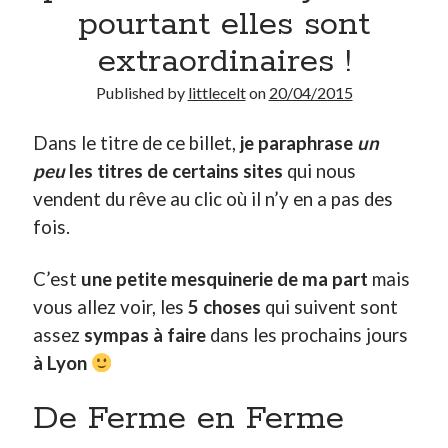
pourtant elles sont
extraordinaires !
Derniers Commentaires
Entretien ménager
dans
T’as vu quoi ? #52
Published by
littlecelt
on
20/04/2015
JF
dans
C’était pas mieux avant… à Lyon
littlecelt
dans
Comment j’ai opéré ma vélorution toute personnelle
Dans le titre de ce billet,
je paraphrase
un
Anthony
dans
Comment j’ai opéré ma vélorution toute personnelle
peu
les titres de certains sites
qui nous
Renaud Ducher
dans
Comment j’ai opéré ma vélorution toute
vendent du rêve au clic où il n’y en a pas des
personnelle
fois.
Commentaires récents
C’est
une petite mesquinerie de ma part
mais
vous allez voir, les
5 choses
qui suivent sont
Entretien ménager
dans
T’as vu quoi ? #52
assez
sympas à faire
dans les prochains jours
JF
dans
C’était pas mieux avant… à Lyon
littlecelt
dans
Comment j’ai opéré ma vélorution toute personnelle
à Lyon
Anthony
dans
Comment j’ai opéré ma vélorution toute personnelle
De Ferme en Ferme
Renaud Ducher
dans
Comment j’ai opéré ma vélorution toute
personnelle