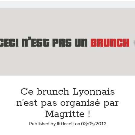
On parle de quoi ?
A Lyon
Bon plan du dimanche
Coup de coeur
Daddy
Engagé
Geek
Green
Humeur
Lectures
Ce brunch Lyonnais
Lyon
Lyon à Livre Ouvert
n’est pas organisé par
Mini-monsieur
Magritte !
Non classé
Parole de Follower
Published by
littlecelt
on
03/05/2012
Patchwork
Photos