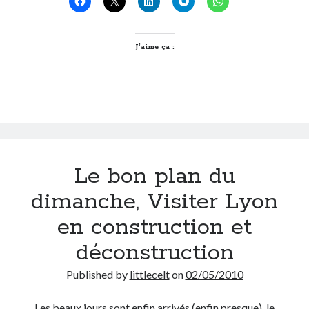
quoi
sur
le
J’aime ça :
net
cette
semaine
?
#8
Le bon plan du
dimanche, Visiter Lyon
en construction et
déconstruction
Published by
littlecelt
on
02/05/2010
Les beaux jours sont enfin arrivés (enfin presque), le