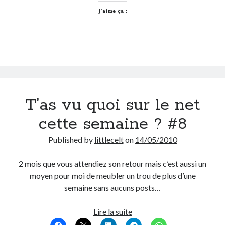
c’est
J’aime ça :
juste
ça
T’as vu quoi sur le net
cette semaine ? #8
Published by
littlecelt
on
14/05/2010
2 mois que vous attendiez son retour mais c’est aussi un
moyen pour moi de meubler un trou de plus d’une
semaine sans aucuns posts…
T’as
Lire la suite
vu