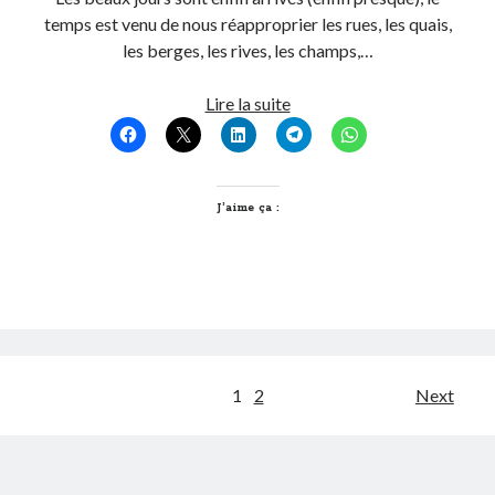
temps est venu de nous réapproprier les rues, les quais,
les berges, les rives, les champs,…
Le
Lire la suite
bon
plan
du
dimanche,
J’aime ça :
Visiter
Lyon
en
construction
et
déconstruction
Pagination
1
2
Next
des
publications