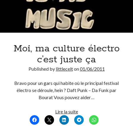
Moi, ma culture électro
c’est juste ça
Published by
littlecelt
on
01/06/2011
Bravo pour un gars qui habite où le principal festival
électro se déroule, hein ? Daft Punk – Da Funk par
Bourat Vous pouvez aider…
Moi,
Lire la suite
ma
culture
électro