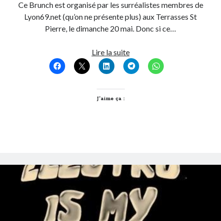
Ce Brunch est organisé par les surréalistes membres de
Post inutile
Lyon69.net (qu’on ne présente plus) aux Terrasses St
Proust
Pierre, le dimanche 20 mai. Donc si ce…
Sons
Sorties cuculturelles
Ce
Lire la suite
Tavukoi
brunch
Vidéos
Lyonnais
n’est
pas
J’aime ça :
organisé
par
Magritte
!