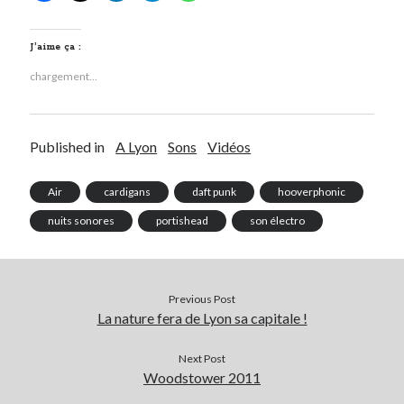
J’aime ça :
chargement…
Published in
A Lyon
Sons
Vidéos
Air
cardigans
daft punk
hooverphonic
nuits sonores
portishead
son électro
Previous Post
La nature fera de Lyon sa capitale !
Next Post
Woodstower 2011