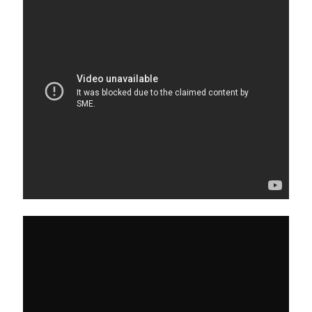
On parle de quoi ?
A Lyon
Bon plan du dimanche
Coup de coeur
Daddy
Engagé
Geek
Green
Humeur
Lectures
Lyon
Lyon à Livre Ouvert
Mini-monsieur
Non classé
Parole de Follower
Patchwork
Photos