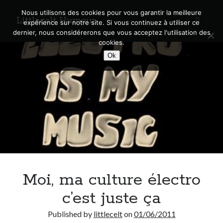
Nous utilisons des cookies pour vous garantir la meilleure
Littlecelt Humeur
open
expérience sur notre site. Si vous continuez à utiliser ce
primary
Sidebar
dernier, nous considérerons que vous acceptez l'utilisation des
menu
cookies.
Recherche sur le blog
Ok
Search
Derniers articles
Municipales 2026 : Lyon, Métropole et Caluire, mon choix pour l’avenir
Explorez les Chemins Enchantés à Vélo : Aventures Familiales près de
Lyon !
Moi, ma culture électro
Quel Lyonnais es-tu, Renaud Ducher ?
A quand une véritable place pour le vélo à Caluire dans la Métropole de
c’est juste ça
Lyon ?
Comment je vis ma vie sur un vélo
Published by
littlecelt
on
01/06/2011