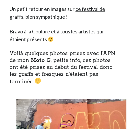
Un petit retour en images sur
ce festival de
Derniers Commentaires
graffs
, bien sympathique !
Entretien ménager
dans
T’as vu quoi ? #52
Bravo à
la Coulure
et à tous les artistes qui
JF
dans
C’était pas mieux avant… à Lyon
étaient présents
littlecelt
dans
Comment j’ai opéré ma vélorution toute personnelle
Anthony
dans
Comment j’ai opéré ma vélorution toute personnelle
Voilà quelques photos prises avec l’APN
Renaud Ducher
dans
Comment j’ai opéré ma vélorution toute
personnelle
de mon
Moto G
, petite info, ces photos
ont été prises au début du festival donc
les graffs et fresques n’étaient pas
Commentaires récents
terminés
Entretien ménager
dans
T’as vu quoi ? #52
JF
dans
C’était pas mieux avant… à Lyon
littlecelt
dans
Comment j’ai opéré ma vélorution toute personnelle
Anthony
dans
Comment j’ai opéré ma vélorution toute personnelle
Renaud Ducher
dans
Comment j’ai opéré ma vélorution toute
personnelle