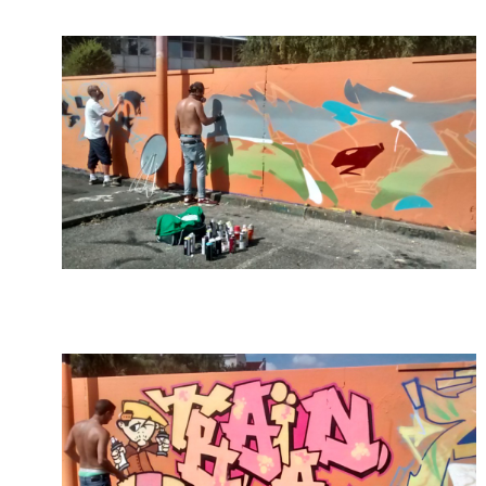
Post inutile
Proust
Sons
Sorties cuculturelles
Tavukoi
Vidéos