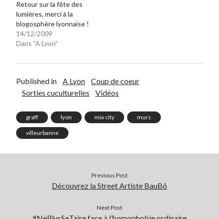
Retour sur la fête des
lumières, merci à la
blogosphère lyonnaise !
14/12/2009
Dans "A Lyon"
Published in
A Lyon
Coup de coeur
Sorties cuculturelles
Vidéos
graff
lyon
mix city
murs
villeurbanne
Previous Post
Découvrez la Street Artiste BauBô
Next Post
#NePlusSeTaire face à l’homophobie ordinaire