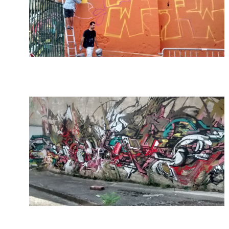
On parle de quoi ?
A Lyon
Bon plan du dimanche
Coup de coeur
Daddy
Engagé
Geek
Green
Humeur
Lectures
Lyon
Lyon à Livre Ouvert
Mini-monsieur
Non classé
Parole de Follower
Patchwork
Photos