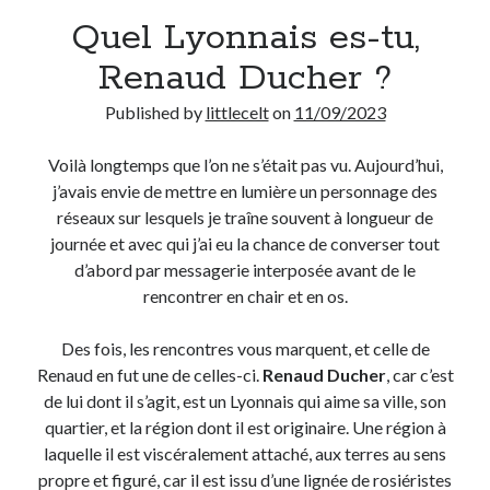
Quel Lyonnais es-tu,
Derniers Commentaires
Renaud Ducher ?
Entretien ménager
dans
T’as vu quoi ? #52
Published by
littlecelt
on
11/09/2023
JF
dans
C’était pas mieux avant… à Lyon
littlecelt
dans
Comment j’ai opéré ma vélorution toute personnelle
Voilà longtemps que l’on ne s’était pas vu. Aujourd’hui,
Anthony
dans
Comment j’ai opéré ma vélorution toute personnelle
j’avais envie de mettre en lumière un personnage des
Renaud Ducher
dans
Comment j’ai opéré ma vélorution toute
réseaux sur lesquels je traîne souvent à longueur de
personnelle
journée et avec qui j’ai eu la chance de converser tout
d’abord par messagerie interposée avant de le
rencontrer en chair et en os.
Commentaires récents
Entretien ménager
dans
T’as vu quoi ? #52
Des fois, les rencontres vous marquent, et celle de
JF
dans
C’était pas mieux avant… à Lyon
Renaud en fut une de celles-ci.
Renaud Ducher
, car c’est
littlecelt
dans
Comment j’ai opéré ma vélorution toute personnelle
de lui dont il s’agit, est un Lyonnais qui aime sa ville, son
Anthony
dans
Comment j’ai opéré ma vélorution toute personnelle
quartier, et la région dont il est originaire. Une région à
Renaud Ducher
dans
Comment j’ai opéré ma vélorution toute
laquelle il est viscéralement attaché, aux terres au sens
personnelle
propre et figuré, car il est issu d’une lignée de rosiéristes