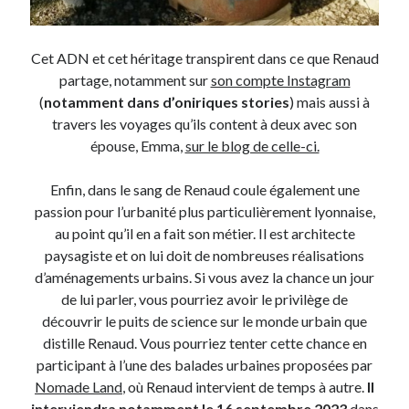
Post inutile
Proust
Cet ADN et cet héritage transpirent dans ce que Renaud
Sons
partage, notamment sur
son compte Instagram
Sorties cuculturelles
(
notamment dans d’oniriques stories
) mais aussi à
Tavukoi
travers les voyages qu’ils content à deux avec son
Vidéos
épouse, Emma,
sur le blog de celle-ci.
Enfin, dans le sang de Renaud coule également une
passion pour l’urbanité plus particulièrement lyonnaise,
au point qu’il en a fait son métier. Il est architecte
paysagiste et on lui doit de nombreuses réalisations
d’aménagements urbains. Si vous avez la chance un jour
de lui parler, vous pourriez avoir le privilège de
découvrir le puits de science sur le monde urbain que
distille Renaud. Vous pourriez tenter cette chance en
participant à l’une des balades urbaines proposées par
Nomade Land
, où Renaud intervient de temps à autre.
Il
interviendra notamment le 16 septembre 2023
dans