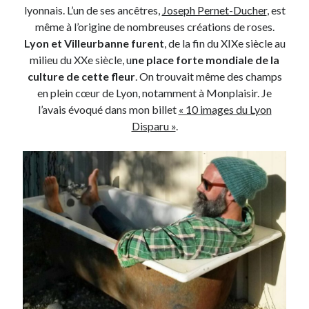
lyonnais. L’un de ses ancêtres,
Joseph Pernet-Ducher
, est
même à l’origine de nombreuses créations de roses.
On parle de quoi ?
Lyon et Villeurbanne furent
, de la fin du XIXe siècle au
milieu du XXe siècle, u
ne place forte mondiale de la
A Lyon
culture de cette fleur
. On trouvait même des champs
Bon plan du dimanche
en plein cœur de Lyon, notamment à Monplaisir. Je
Coup de coeur
l’avais évoqué dans mon billet
« 10 images du Lyon
Daddy
Disparu »
.
Engagé
Geek
Green
Humeur
Lectures
Lyon
Lyon à Livre Ouvert
Mini-monsieur
Non classé
Parole de Follower
Patchwork
Photos