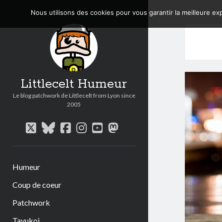
Nous utilisons des cookies pour vous garantir la meilleure exp
Littlecelt Humeur
Le blog patchwork de Littlecelt from Lyon since
2005
twitter
bluesky
facebook
instagram
youtube
mastodon
Humeur
Coup de coeur
Patchwork
Tavukoi