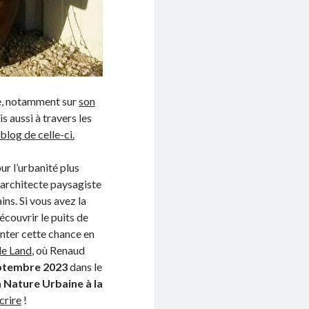
e, notamment sur
son
is aussi à travers les
 blog de celle-ci.
r l’urbanité plus
st architecte paysagiste
ns. Si vous avez la
découvrir le puits de
enter cette chance en
e Land
, où Renaud
eptembre 2023
dans le
a Nature Urbaine à la
crire
!