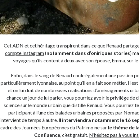
Cet ADN et cet héritage transpirent dans ce que Renaud partag
compte Instagram
(
notamment dans d’oniriques stories
) ma
voyages qu’ils content à deux avec son épouse, Emma,
sur le
Enfin, dans le sang de Renaud coule également une passion pou
particulièrement lyonnaise, au point qu’il en a fait son métier. Il e
et on lui doit de nombreuses réalisations d’aménagements urbai
chance un jour de lui parler, vous pourriez avoir le privilège de 
science sur le monde urbain que distille Renaud. Vous pourriez t
participant à l’une des balades urbaines proposées par
Nomad
intervient de temps à autre.
Il interviendra notamment le 16 s
cadre des
Journées Européennes du Patrimoine
sur
le thème de l
Confluence
, c’est gratuit.
N’hésitez pas à vous ins