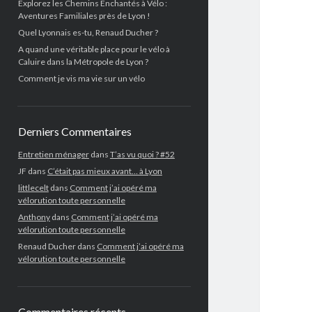
Explorez les Chemins Enchantés à Vélo :
Aventures Familiales près de Lyon !
Quel Lyonnais es-tu, Renaud Ducher ?
A quand une véritable place pour le vélo à
Caluire dans la Métropole de Lyon ?
Comment je vis ma vie sur un vélo
Derniers Commentaires
Entretien ménager
dans
T’as vu quoi ? #52
JF
dans
C’était pas mieux avant… à Lyon
littlecelt
dans
Comment j’ai opéré ma
vélorution toute personnelle
Anthony
dans
Comment j’ai opéré ma
vélorution toute personnelle
Renaud Ducher
dans
Comment j’ai opéré ma
vélorution toute personnelle
Commentaires récents