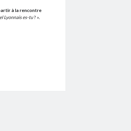
artir à la rencontre
l Lyonnais es-tu
? ».