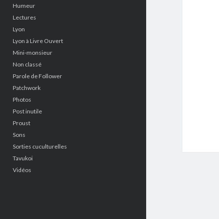
Humeur
Lectures
Lyon
Lyon à Livre Ouvert
Mini-monsieur
Non classé
Parole de Follower
Patchwork
Photos
Post inutile
Proust
Sons
Sorties cuculturelles
Tavukoi
Vidéos