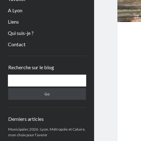
A Lyon
Liens
Qui suis-je ?
Contact
Sidebar
Recherche sur le blog
Search
Derniers articles
Municipales 2026 : Lyon, Métropole et Caluire,
mon choix pour l’avenir