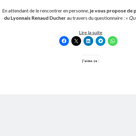
En attendant de le rencontrer en personne,
je vous propose de p
du Lyonnais Renaud Ducher
au travers du questionnaire : «
Que
Quel
Lire la suite
Lyonnais
es-
tu,
Renaud
J’aime ça :
Ducher
?