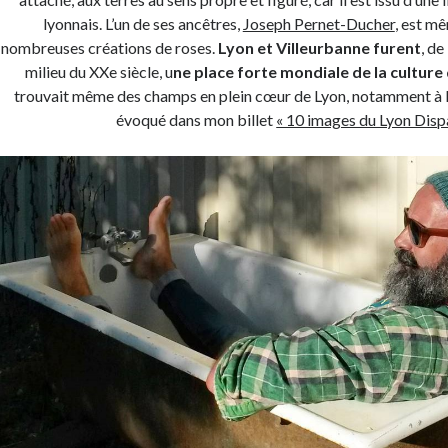
lyonnais. L’un de ses ancêtres,
Joseph Pernet-Ducher
, est mê
nombreuses créations de roses.
Lyon et Villeurbanne furent
, de
milieu du XXe siècle, u
ne place forte mondiale de la culture 
trouvait même des champs en plein cœur de Lyon, notamment à Mo
évoqué dans mon billet
« 10 images du Lyon Disp