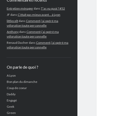
Entretien ménager
dans
T’as vu quoi ? #52
JF
dans
C’était pas mieux avant… à Lyon
littlecelt
dans
Comment j’ai opéré ma
vélorution toute personnelle
Anthony
dans
Comment j’ai opéré ma
vélorution toute personnelle
Renaud Ducher
dans
Comment j’ai opéré ma
vélorution toute personnelle
On parle de quoi ?
A Lyon
Bon plan du dimanche
Coup de coeur
Daddy
Engagé
Geek
Green