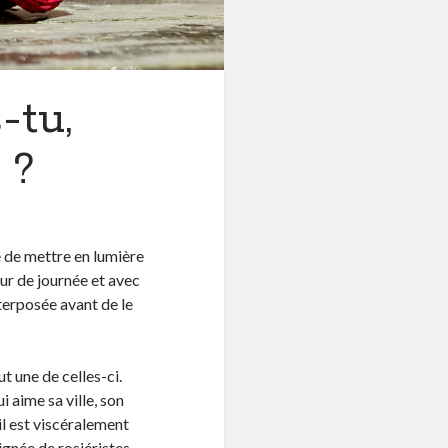
-tu,
 ?
ie de mettre en lumière
ur de journée et avec
nterposée avant de le
t une de celles-ci.
ui aime sa ville, son
 il est viscéralement
lignée de rosiéristes