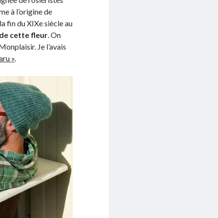
me à l’origine de
 la fin du XIXe siècle au
de cette fleur
. On
nplaisir. Je l’avais
aru »
.