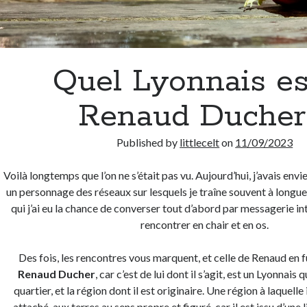
Quel Lyonnais es
Renaud Ducher
Published by
littlecelt
on
11/09/2023
Voilà longtemps que l’on ne s’était pas vu. Aujourd’hui, j’avais env
un personnage des réseaux sur lesquels je traîne souvent à longue
qui j’ai eu la chance de converser tout d’abord par messagerie i
rencontrer en chair et en os.
Des fois, les rencontres vous marquent, et celle de Renaud en fu
Renaud Ducher
, car c’est de lui dont il s’agit, est un Lyonnais q
quartier, et la région dont il est originaire. Une région à laquelle
attaché, aux terres au sens propre et figuré, car il est issu d’une 