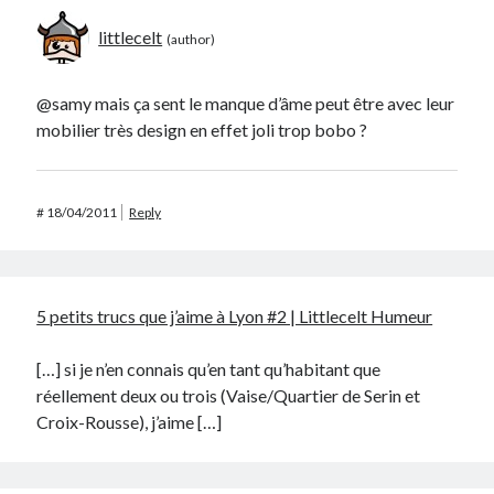
littlecelt
@samy mais ça sent le manque d’âme peut être avec leur
mobilier très design en effet joli trop bobo ?
#
18/04/2011
Reply
5 petits trucs que j’aime à Lyon #2 | Littlecelt Humeur
[…] si je n’en connais qu’en tant qu’habitant que
réellement deux ou trois (Vaise/Quartier de Serin et
Croix-Rousse), j’aime […]