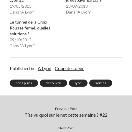
Lyon #2
@RespawnBarcraft
19/03/2013
23/09/2013
Dans "A Lyon"
Dans "A Lyon"
Le tunnel de la Croix-
Rousse fermé, quelles
solutions ?
09/10/2012
Dans "A Lyon"
Published in
A Lyon
Coup de coeur
bons plans
découvrir
lyon
sorties
Previous Post
T’as vu quoi sur le net cette semaine ? #22
Next Post