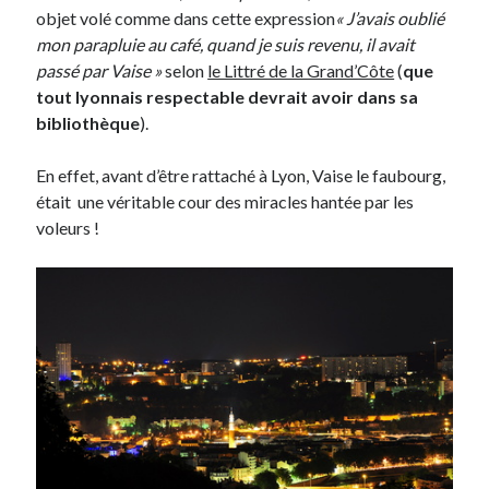
objet volé comme dans cette expression
« J’avais oublié
mon parapluie au café, quand je suis revenu, il avait
Derniers Commentaires
passé par Vaise »
selon
le Littré de la Grand’Côte
(
que
tout lyonnais respectable devrait avoir dans sa
Entretien ménager
dans
T’as vu quoi ? #52
bibliothèque
).
JF
dans
C’était pas mieux avant… à Lyon
littlecelt
dans
Comment j’ai opéré ma vélorution toute personnelle
En effet, avant d’être rattaché à Lyon, Vaise le faubourg,
Anthony
dans
Comment j’ai opéré ma vélorution toute personnelle
était une véritable cour des miracles hantée par les
Renaud Ducher
dans
Comment j’ai opéré ma vélorution toute
personnelle
voleurs !
Commentaires récents
Entretien ménager
dans
T’as vu quoi ? #52
JF
dans
C’était pas mieux avant… à Lyon
littlecelt
dans
Comment j’ai opéré ma vélorution toute personnelle
Anthony
dans
Comment j’ai opéré ma vélorution toute personnelle
Renaud Ducher
dans
Comment j’ai opéré ma vélorution toute
personnelle