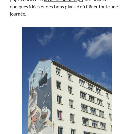
quelques idées et des bons plans d’où flâner toute une
Post inutile
journée.
Proust
Sons
Sorties cuculturelles
Tavukoi
Vidéos