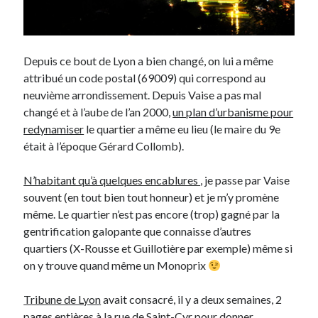
On parle de quoi ?
Depuis ce bout de Lyon a bien changé, on lui a même
A Lyon
attribué un code postal (69009) qui correspond au
Bon plan du dimanche
neuvième arrondissement. Depuis Vaise a pas mal
Coup de coeur
changé et à l’aube de l’an 2000,
un plan d’urbanisme pour
Daddy
redynamiser
le quartier a même eu lieu (le maire du 9e
Engagé
était à l’époque Gérard Collomb).
Geek
Green
N’habitant qu’à quelques encablures
, je passe par Vaise
Humeur
souvent (en tout bien tout honneur) et je m’y promène
Lectures
même. Le quartier n’est pas encore (trop) gagné par la
Lyon
gentrification galopante que connaisse d’autres
Lyon à Livre Ouvert
quartiers (X-Rousse et Guillotière par exemple) même si
Mini-monsieur
on y trouve quand même un Monoprix
Non classé
Parole de Follower
Tribune de Lyon
avait consacré, il y a deux semaines, 2
Patchwork
pages entières à
la rue de Saint-Cyr
pour donner
Photos