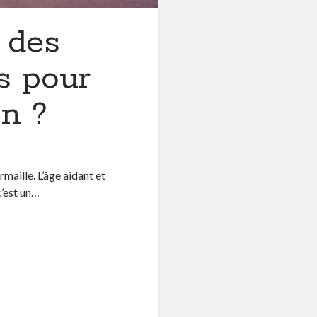
 des
s pour
on ?
maille. L’âge aidant et
c’est un…