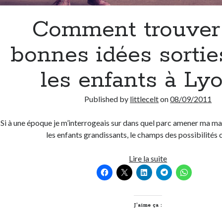
Comment trouver
bonnes idées sortie
les enfants à Ly
Published by
littlecelt
on
08/09/2011
Si à une époque je m’interrogeais sur dans quel parc amener ma mar
les enfants grandissants, le champs des possibilités 
Comment
Lire la suite
trouver
des
bonnes
idées
J’aime ça :
sorties