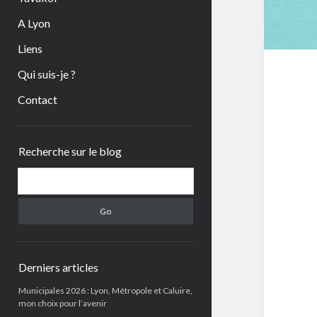
A Lyon
Liens
Qui suis-je ?
Contact
Sidebar
Recherche sur le blog
Search
Derniers articles
Municipales 2026 : Lyon, Métropole et Caluire,
mon choix pour l’avenir