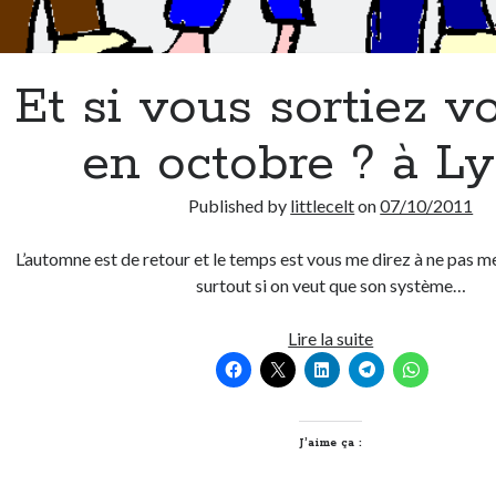
Et si vous sortiez v
en octobre ? à Ly
Published by
littlecelt
on
07/10/2011
L’automne est de retour et le temps est vous me direz à ne pas 
surtout si on veut que son système…
Et
Lire la suite
si
vous
sortiez
vos
J’aime ça :
Kids