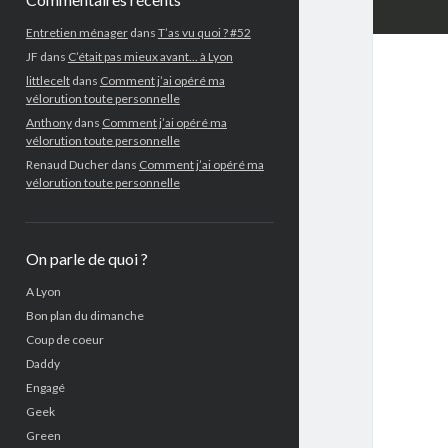
Entretien ménager
dans
T’as vu quoi ? #52
JF
dans
C’était pas mieux avant… à Lyon
littlecelt
dans
Comment j’ai opéré ma
vélorution toute personnelle
Anthony
dans
Comment j’ai opéré ma
vélorution toute personnelle
Renaud Ducher
dans
Comment j’ai opéré ma
vélorution toute personnelle
On parle de quoi ?
A Lyon
Bon plan du dimanche
Coup de coeur
Daddy
Engagé
Geek
Green