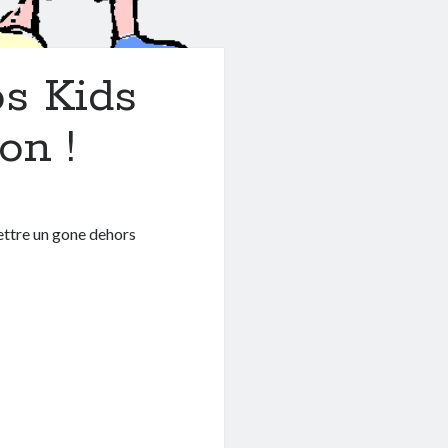
os Kids
on !
mettre un gone dehors