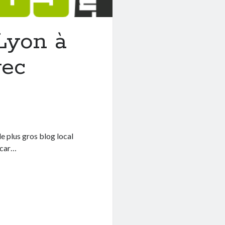
 Lyon à
vec
e plus gros blog local
t car…