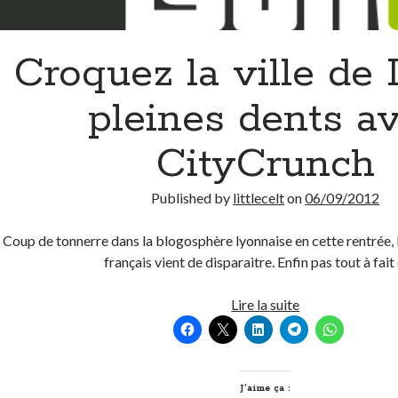
Croquez la ville de
pleines dents a
CityCrunch
Published by
littlecelt
on
06/09/2012
Coup de tonnerre dans la blogosphère lyonnaise en cette rentrée, l
français vient de disparaitre. Enfin pas tout à fai
Croquez
Lire la suite
la
ville
de
Lyon
J’aime ça :