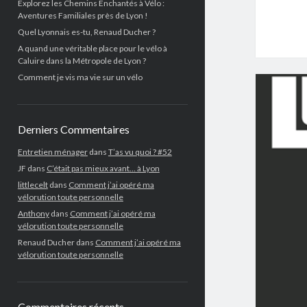
Explorez les Chemins Enchantés à Vélo :
Aventures Familiales près de Lyon !
Quel Lyonnais es-tu, Renaud Ducher ?
A quand une véritable place pour le vélo à
Caluire dans la Métropole de Lyon ?
Comment je vis ma vie sur un vélo
Derniers Commentaires
Entretien ménager
dans
T’as vu quoi ? #52
JF
dans
C’était pas mieux avant… à Lyon
littlecelt
dans
Comment j’ai opéré ma
vélorution toute personnelle
Anthony
dans
Comment j’ai opéré ma
vélorution toute personnelle
Renaud Ducher
dans
Comment j’ai opéré ma
vélorution toute personnelle
Commentaires récents