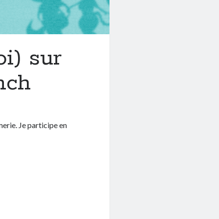
i) sur
nch
merie. Je participe en