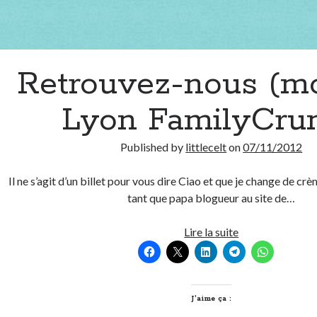
Retrouvez-nous (mo
Lyon FamilyCru
Published by
littlecelt
on
07/11/2012
Il ne s’agit d’un billet pour vous dire Ciao et que je change de crè
tant que papa blogueur au site de…
Retrouvez-
Lire la suite
nous
(moi)
sur
Lyon
J’aime ça :
FamilyCrunch