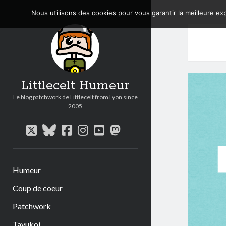
Nous utilisons des cookies pour vous garantir la meilleure exp
Littlecelt Humeur
Le blog patchwork de Littlecelt from Lyon since
2005
twitter
bluesky
facebook
instagram
youtube
mastodon
Humeur
Coup de coeur
Patchwork
Tavukoi