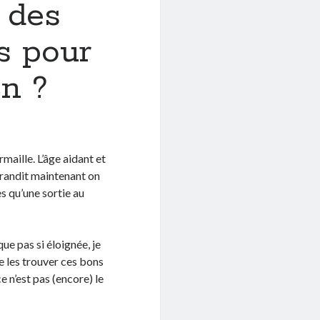
 des
s pour
on ?
aille. L’âge aidant et
grandit maintenant on
es qu’une sortie au
ue pas si éloignée, je
de les trouver ces bons
e n’est pas (encore) le