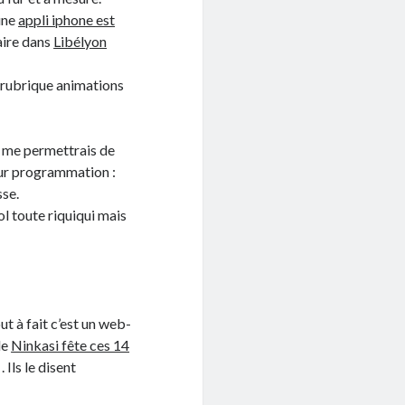
 une
appli iphone est
aire dans
Libélyon
la rubrique animations
e me permettrais de
eur programmation :
sse.
ol toute riquiqui mais
ut à fait c’est un web-
le
Ninkasi fête ces 14
Ils le disent