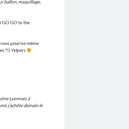
ur ballon, maquillage,
GO GO GO to the
t vous pourrez même
es ?!) Yelpers
azine Lyonnais à
mis j’achète demain le