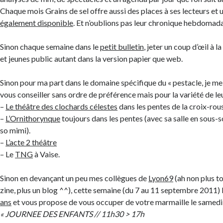
Chaque mois Grains de sel offre aussi des places à ses lecteurs et
également disponible
. Et n’oublions pas leur chronique hebdomad
Sinon chaque semaine dans le
petit bulletin
, jeter un coup d’œil à 
et jeunes public autant dans la version papier que web.
Sinon pour ma part dans le domaine spécifique du « pestacle, je m
vous conseiller sans ordre de préférence mais pour la variété de l
–
Le théâtre des clochards célestes
dans les pentes de la croix-rou
–
L’Ornithorynque
toujours dans les pentes (avec sa salle en sous-s
so mimi).
–
L’acte 2 théâtre
– Le
TNG
à Vaise.
Sinon en devançant un peu mes collègues de
Lyon69
(ah non plus to
zine, plus un blog ^^), cette semaine (du 7 au 11 septembre 2011) 
ans
et vous propose de vous occuper de votre marmaille le samedi . 
« JOURNEE DES ENFANTS // 11h30 > 17h