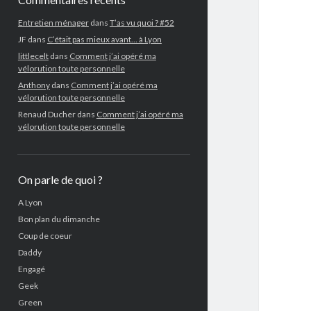
Entretien ménager
dans
T’as vu quoi ? #52
JF
dans
C’était pas mieux avant… à Lyon
littlecelt
dans
Comment j’ai opéré ma
vélorution toute personnelle
Anthony
dans
Comment j’ai opéré ma
vélorution toute personnelle
Renaud Ducher
dans
Comment j’ai opéré ma
vélorution toute personnelle
On parle de quoi ?
A Lyon
Bon plan du dimanche
Coup de coeur
Daddy
Engagé
Geek
Green