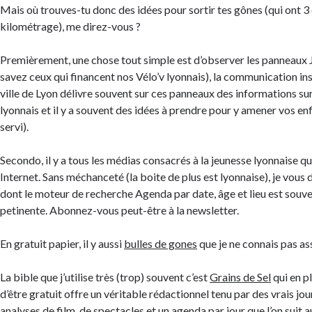
Mais où trouves-tu donc des idées pour sortir tes gônes (qui ont 3 
kilométrage), me direz-vous ?
Premièrement, une chose tout simple est d’observer les panneaux
savez ceux qui financent nos Vélo’v lyonnais), la communication ins
ville de Lyon délivre souvent sur ces panneaux des informations s
lyonnais et il y a souvent des idées à prendre pour y amener vos en
servi).
Secondo, il y a tous les médias consacrés à la jeunesse lyonnaise qu
Internet. Sans méchanceté (la boite de plus est lyonnaise), je vous
dont le moteur de recherche Agenda par date, âge et lieu est souve
petinente. Abonnez-vous peut-être à la newsletter.
En gratuit papier, il y aussi
bulles de gones
que je ne connais pas as
La bible que j’utilise très (trop) souvent c’est
Grains de Sel
qui en p
d’être gratuit offre un véritable rédactionnel tenu par des vrais jo
analyses de film, de spectacles et un agenda par jour que l’on suit a