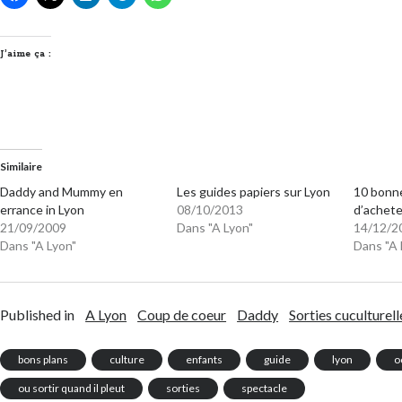
J’aime ça :
Similaire
Daddy and Mummy en
Les guides papiers sur Lyon
10 bonne
errance in Lyon
08/10/2013
d’achete
21/09/2009
Dans "A Lyon"
14/12/2
Dans "A Lyon"
Dans "A 
Published in
A Lyon
Coup de coeur
Daddy
Sorties cuculturell
bons plans
culture
enfants
guide
lyon
o
ou sortir quand il pleut
sorties
spectacle