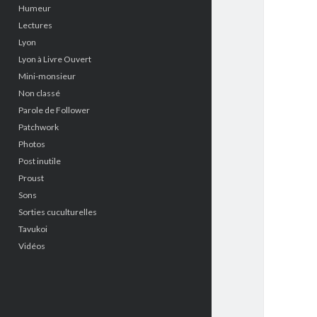
Humeur
Lectures
Lyon
Lyon à Livre Ouvert
Mini-monsieur
Non classé
Parole de Follower
Patchwork
Photos
Post inutile
Proust
Sons
Sorties cuculturelles
Tavukoi
Vidéos