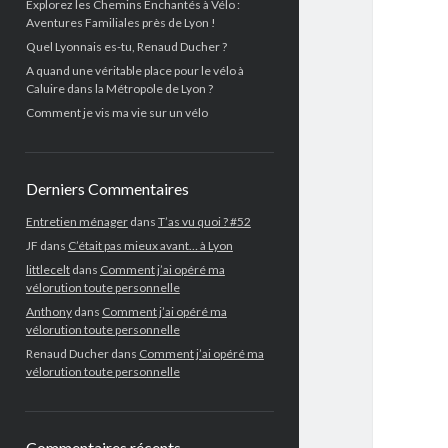
Explorez les Chemins Enchantés à Vélo :
Aventures Familiales près de Lyon !
Quel Lyonnais es-tu, Renaud Ducher ?
A quand une véritable place pour le vélo à
Caluire dans la Métropole de Lyon ?
Comment je vis ma vie sur un vélo
Derniers Commentaires
Entretien ménager
dans
T’as vu quoi ? #52
JF
dans
C’était pas mieux avant… à Lyon
littlecelt
dans
Comment j’ai opéré ma
vélorution toute personnelle
Anthony
dans
Comment j’ai opéré ma
vélorution toute personnelle
Renaud Ducher
dans
Comment j’ai opéré ma
vélorution toute personnelle
Commentaires récents