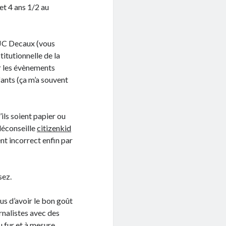
et 4 ans 1/2 au
 JC Decaux (vous
titutionnelle de la
ur les évènements
fants (ça m’a souvent
’ils soient papier ou
 déconseille
citizenkid
nt incorrect enfin par
sez.
lus d’avoir le bon goût
urnalistes avec des
u fur et à mesure.