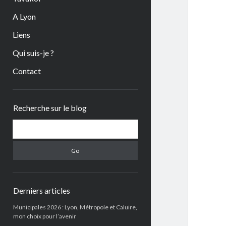
A Lyon
Liens
Qui suis-je ?
Contact
Sidebar
Recherche sur le blog
Search
Derniers articles
Municipales 2026 : Lyon, Métropole et Caluire,
mon choix pour l’avenir