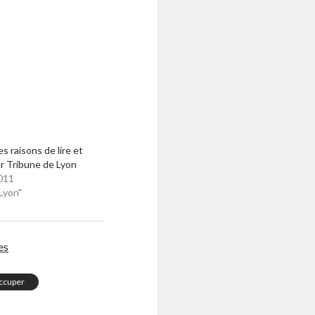
s raisons de lire et
r Tribune de Lyon
011
Lyon"
es
ccuper