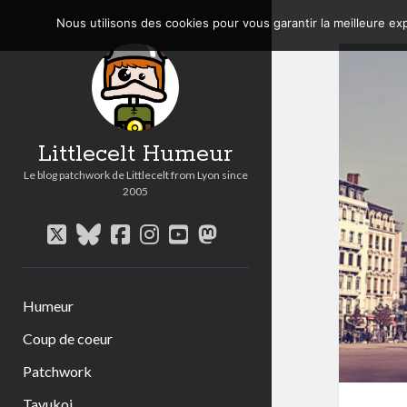
Nous utilisons des cookies pour vous garantir la meilleure exp
Littlecelt Humeur
Le blog patchwork de Littlecelt from Lyon since
2005
twitter
bluesky
facebook
instagram
youtube
mastodon
Humeur
Coup de coeur
Patchwork
Tavukoi