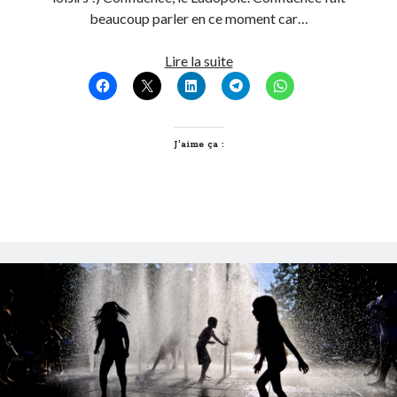
beaucoup parler en ce moment car…
Post inutile
Proust
Lyon,
Lire la suite
Sons
future
Sorties cuculturelles
capitale
Tavukoi
européenne
Vidéos
du
J’aime ça :
jouet
?