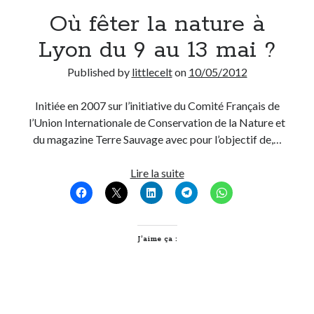
Où fêter la nature à
Derniers Commentaires
Lyon du 9 au 13 mai ?
Entretien ménager
dans
T’as vu quoi ? #52
Published by
littlecelt
on
10/05/2012
JF
dans
C’était pas mieux avant… à Lyon
littlecelt
dans
Comment j’ai opéré ma vélorution toute personnelle
Initiée en 2007 sur l’initiative du Comité Français de
Anthony
dans
Comment j’ai opéré ma vélorution toute personnelle
l’Union Internationale de Conservation de la Nature et
Renaud Ducher
dans
Comment j’ai opéré ma vélorution toute
du magazine Terre Sauvage avec pour l’objectif de,…
personnelle
Où
Lire la suite
fêter
Commentaires récents
la
Entretien ménager
dans
T’as vu quoi ? #52
nature
JF
dans
C’était pas mieux avant… à Lyon
à
J’aime ça :
littlecelt
dans
Comment j’ai opéré ma vélorution toute personnelle
Lyon
Anthony
dans
Comment j’ai opéré ma vélorution toute personnelle
du
Renaud Ducher
dans
Comment j’ai opéré ma vélorution toute
9
personnelle
au