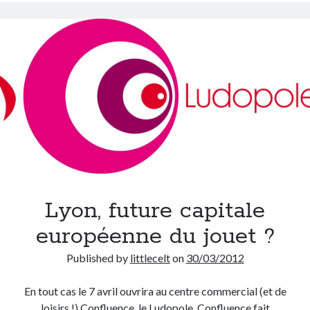
13
mai
On parle de quoi ?
?
A Lyon
Bon plan du dimanche
Coup de coeur
Daddy
Engagé
Geek
Green
Humeur
Lectures
Lyon, future capitale
Lyon
Lyon à Livre Ouvert
européenne du jouet ?
Mini-monsieur
Published by
littlecelt
on
30/03/2012
Non classé
Parole de Follower
En tout cas le 7 avril ouvrira au centre commercial (et de
Patchwork
loisirs !) Confluence, le Ludopole. Confluence fait
Photos