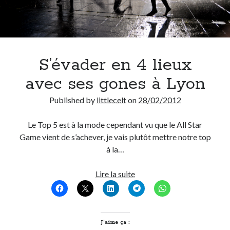
S’évader en 4 lieux
avec ses gones à Lyon
Published by
littlecelt
on
28/02/2012
Le Top 5 est à la mode cependant vu que le All Star
Game vient de s’achever, je vais plutôt mettre notre top
à la…
S’évader
Lire la suite
en
4
lieux
avec
J’aime ça :