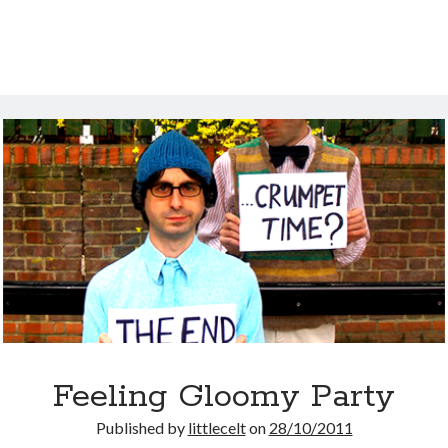
ses
gones
à
Lyon
Feeling Gloomy Party
Published by
littlecelt
on
28/10/2011